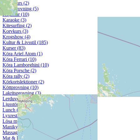
Kaffekurs (2)
Kaffeprovning (5)
Kajaktur (10)
Karaoke (3)
Kitesurfing (2)
Korvkurs (3)
Krogshow (4)
Kultur & Livsstil (185)
Kurser (83)
Köra Ariel Atom (1)
Köra Ferrari (10)
Köra Lamborghini (10)
Köra Porsche (2)
Köra rally (2)
Körkortslektioner (2)
Köttprovning (10)
Lakritsprovning (3)
Lerduveskytte (1)
Ljusstöpning (2)
Lunch (12)
Lyxrestaurang (7)
Lösa mysterium (14)
Manikyr (8)
Massage (27)
Mat & Restaurang (148)