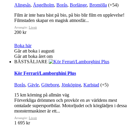
Alingsås
,
Ängelholm
,
Borås
,
Borlänge
,
Bromölla
(+54)
Film är inte bara bäst på bio, på bio blir film en upplevelse!
Filmstaden skapar en magisk atmosfär...
Arrangör:
Liveit
200 kr
Boka här
Går att boka i augusti
Går att boka året om
BÄSTSÄLJARE
Kör Ferrari/Lamborghini Plus
Borås
,
Gävle
,
Göteborg
,
Jönköping
,
Karlstad
(+5)
15 km körning på allmän väg
Förverkliga drömmen och provkör en av världens mest
omtalade supersportbilar. Motorljudet och körglädjen i dessa
monstermaskiner är ett...
Arrangör:
Liveit
1 695 kr