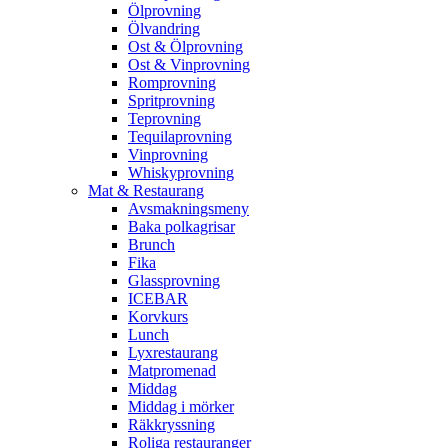
Ölprovning
Ölvandring
Ost & Ölprovning
Ost & Vinprovning
Romprovning
Spritprovning
Teprovning
Tequilaprovning
Vinprovning
Whiskyprovning
Mat & Restaurang
Avsmakningsmeny
Baka polkagrisar
Brunch
Fika
Glassprovning
ICEBAR
Korvkurs
Lunch
Lyxrestaurang
Matpromenad
Middag
Middag i mörker
Räkkryssning
Roliga restauranger