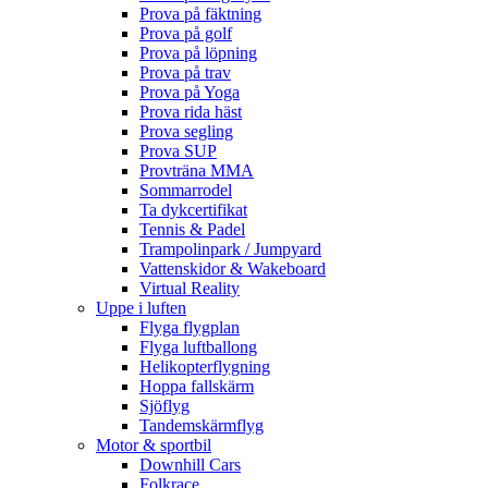
Prova på fäktning
Prova på golf
Prova på löpning
Prova på trav
Prova på Yoga
Prova rida häst
Prova segling
Prova SUP
Provträna MMA
Sommarrodel
Ta dykcertifikat
Tennis & Padel
Trampolinpark / Jumpyard
Vattenskidor & Wakeboard
Virtual Reality
Uppe i luften
Flyga flygplan
Flyga luftballong
Helikopterflygning
Hoppa fallskärm
Sjöflyg
Tandemskärmflyg
Motor & sportbil
Downhill Cars
Folkrace