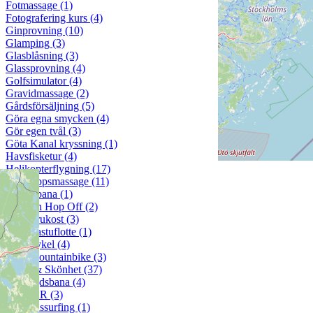
Fotmassage (1)
Fotografering kurs (4)
Ginprovning (10)
Glamping (3)
Glasblåsning (3)
Glassprovning (4)
Golfsimulator (4)
Gravidmassage (2)
Gårdsförsäljning (5)
Göra egna smycken (4)
Gör egen tvål (3)
Göta Kanal kryssning (1)
Havsfisketur (4)
Helikopterflygning (17)
Helkroppsmassage (11)
Hinderbana (1)
Hop On Hop Off (2)
Hotellfrukost (3)
Hyra bastuflotte (1)
Hyra cykel (4)
Hyra mountainbike (3)
Hälsa & Skönhet (37)
Höghöjdsbana (4)
ICEBAR (3)
Inomhussurfing (1)