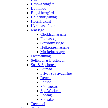
Besöka vingård
Bo i Igloo
Bo på herrgård
Brunchkryssning
Hotellfrukost
Hyra bastuflotte
Massage
Chokladmassage
Fotmassage
Gravidmassage
Helkroppsmassage
Muskelmassage
Övernattning
Solterapi & Ljusterapi
Spa & Spahotell
Kurbad
Privat Spa avdelning
Retreat
Saltspa
Söndagsspa
Spa Weekend
Spadag
Spapaket
Treehotel