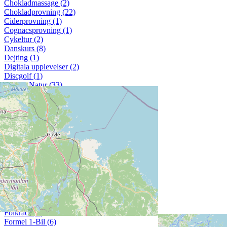
Chokladmassage (2)
Chokladprovning (22)
Ciderprovning (1)
Cognacsprovning (1)
Cykeltur (2)
Danskurs (8)
Dejting (1)
Digitala upplevelser (2)
Discgolf (1)
Djur & Natur (33)
Downhill Cars (2)
Drejningskurs (3)
Drinkskola (8)
Dryckesprovning (145)
Efoil (2)
Escape Room (6)
Fika (6)
Fisketur (8)
Floating (3)
Flyboard (2)
Flyga flygplan (10)
Flyga luftballong (4)
Flygsimulator (9)
Folkrace (5)
Formel 1-Bil (6)