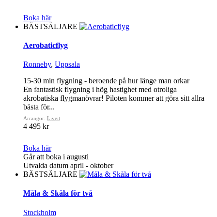
Boka här
BÄSTSÄLJARE
Aerobaticflyg
Ronneby
,
Uppsala
15-30 min flygning - beroende på hur länge man orkar
En fantastisk flygning i hög hastighet med otroliga
akrobatiska flygmanövrar! Piloten kommer att göra sitt allra
bästa för...
Arrangör:
Liveit
4 495 kr
Boka här
Går att boka i augusti
Utvalda datum april - oktober
BÄSTSÄLJARE
Måla & Skåla för två
Stockholm