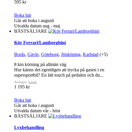
595 kr
Boka här
Går att boka i augusti
Utvalda datum aug - maj
BÄSTSÄLJARE
Kör Ferrari/Lamborghini
Borås
,
Gävle
,
Göteborg
,
Jönköping
,
Karlstad
(+5)
8 km körning på allmän väg
Hur känns det egentligen att trycka på gasen i en
supersportbil? En lätt touch på pedalen och du...
Arrangör:
Liveit
1 195 kr
Boka här
Går att boka i augusti
Utvalda datum vår - höst
BÄSTSÄLJARE
Lyxbehandling