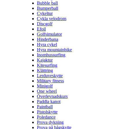
Bubble ball
Bumperball
Cykeltur
Cykla velodrom
Discgolf
Efoil
Golfsimulator
Hinderbana
Hyra cykel
Hyra mountainbike
Inomhussurfing
Kajaktur
Kitesurfing
Klättring
Lerduveskytte
Military fitness
Minigolf
One wheel
Överlevnadskurs
Paddla kanot
Paintball
Pistolskytte
Poledance
Prova dykning
Prova på bågskytte