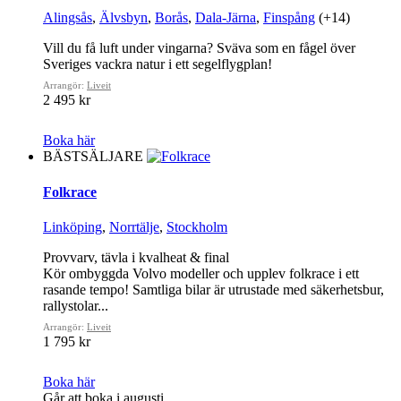
Alingsås
,
Älvsbyn
,
Borås
,
Dala-Järna
,
Finspång
(+14)
Vill du få luft under vingarna? Sväva som en fågel över
Sveriges vackra natur i ett segelflygplan!
Arrangör:
Liveit
2 495 kr
Boka här
BÄSTSÄLJARE
Folkrace
Linköping
,
Norrtälje
,
Stockholm
Provvarv, tävla i kvalheat & final
Kör ombyggda Volvo modeller och upplev folkrace i ett
rasande tempo! Samtliga bilar är utrustade med säkerhetsbur,
rallystolar...
Arrangör:
Liveit
1 795 kr
Boka här
Går att boka i augusti