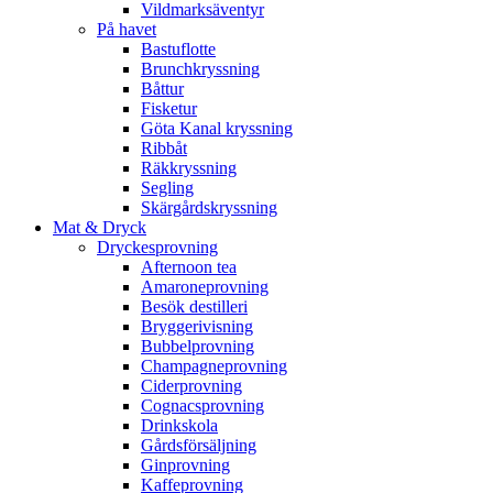
Vildmarksäventyr
På havet
Bastuflotte
Brunchkryssning
Båttur
Fisketur
Göta Kanal kryssning
Ribbåt
Räkkryssning
Segling
Skärgårdskryssning
Mat & Dryck
Dryckesprovning
Afternoon tea
Amaroneprovning
Besök destilleri
Bryggerivisning
Bubbelprovning
Champagneprovning
Ciderprovning
Cognacsprovning
Drinkskola
Gårdsförsäljning
Ginprovning
Kaffeprovning