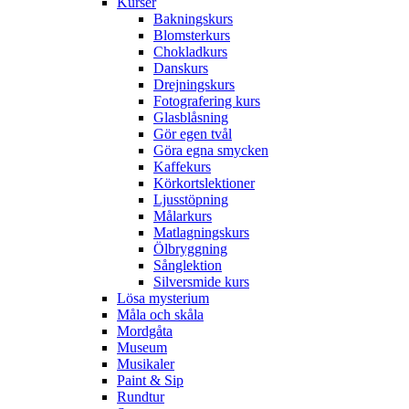
Kurser
Bakningskurs
Blomsterkurs
Chokladkurs
Danskurs
Drejningskurs
Fotografering kurs
Glasblåsning
Gör egen tvål
Göra egna smycken
Kaffekurs
Körkortslektioner
Ljusstöpning
Målarkurs
Matlagningskurs
Ölbryggning
Sånglektion
Silversmide kurs
Lösa mysterium
Måla och skåla
Mordgåta
Museum
Musikaler
Paint & Sip
Rundtur