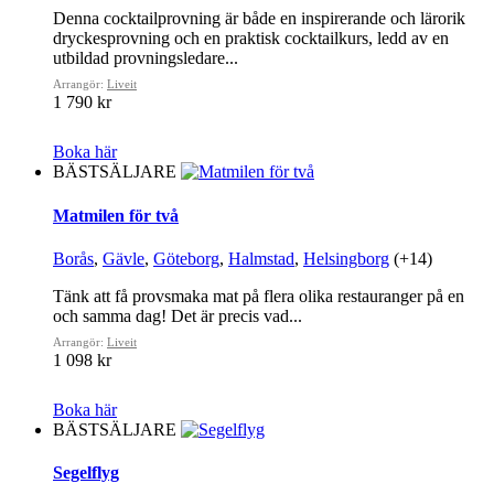
Denna cocktailprovning är både en inspirerande och lärorik
dryckesprovning och en praktisk cocktailkurs, ledd av en
utbildad provningsledare...
Arrangör:
Liveit
1 790 kr
Boka här
BÄSTSÄLJARE
Matmilen för två
Borås
,
Gävle
,
Göteborg
,
Halmstad
,
Helsingborg
(+14)
Tänk att få provsmaka mat på flera olika restauranger på en
och samma dag! Det är precis vad...
Arrangör:
Liveit
1 098 kr
Boka här
BÄSTSÄLJARE
Segelflyg