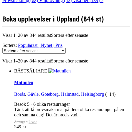
Provsmakning
(68)
Vinprovning
(52)
Visa fler (189) >
Boka upplevelser i Uppland (844 st)
Visar 1–20 av 844 resultat
Sortera efter senaste
Sortera:
Populärast
|
Nyhet
|
Pris
Visar 1–20 av 844 resultat
Sortera efter senaste
BÄSTSÄLJARE
Matmilen
Borås
,
Gävle
,
Göteborg
,
Halmstad
,
Helsingborg
(+14)
Besök 5 - 6 olika restauranger
Tänk att få provsmaka mat på flera olika restauranger på en
och samma dag! Det är precis vad...
Arrangör:
Liveit
549 kr