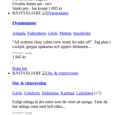
Utvalda datum jan - nov
Sänkt pris - har kostat 1 895 kr
BÄSTSÄLJARE
Flygsimulator
Arlanda
,
Falkenberg
,
Gävle
,
Malmö
,
Stockholm
”All systems clear, cabin crew ready for take off”. Tag plats i
cockpit, greppa spakarna och upplev drömmen...
Arrangör:
Liveit
1 845 kr
Boka här
BÄSTSÄLJARE
Ost- & vinprovning
Gävle
,
Göteborg
,
Jönköping
,
Karlstad
,
Linköping
(+7)
Enligt många är det osten som får vinet att sjunga. Tänk då
hur många ostar med helt olika...
Arrangör:
Liveit