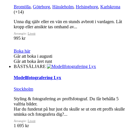
Bromölla
,
Göteborg
,
Hässleholm
,
Helsingborg
,
Karlskrona
(+14)
Unna dig själv eller en vän en stunds avbrott i vardagen. Låt
kropp eller ansikte tas omhand av...
Arrangör:
Liveit
995 kr
Boka här
Går att boka i augusti
Går att boka året runt
BÄSTSÄLJARE
Modellfotografering Lyx
Stockholm
Styling & fotografering av proffsfotograf. Du får behålla 5
valfria bilder.
Har du funderat på hur just du skulle se ut om ett proffs skulle
sminka och fotografera dig?...
Arrangör:
Liveit
1 695 kr