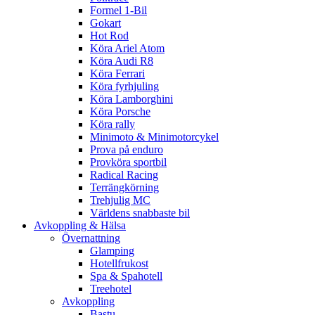
Formel 1-Bil
Gokart
Hot Rod
Köra Ariel Atom
Köra Audi R8
Köra Ferrari
Köra fyrhjuling
Köra Lamborghini
Köra Porsche
Köra rally
Minimoto & Minimotorcykel
Prova på enduro
Provköra sportbil
Radical Racing
Terrängkörning
Trehjulig MC
Världens snabbaste bil
Avkoppling & Hälsa
Övernattning
Glamping
Hotellfrukost
Spa & Spahotell
Treehotel
Avkoppling
Bastu