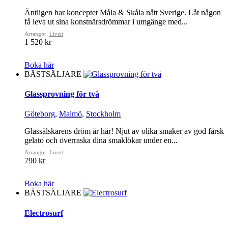
Äntligen har konceptet Måla & Skåla nått Sverige. Låt någon
få leva ut sina konstnärsdrömmar i umgänge med...
Arrangör:
Liveit
1 520 kr
Boka här
BÄSTSÄLJARE
Glassprovning för två
Göteborg
,
Malmö
,
Stockholm
Glassälskarens dröm är här! Njut av olika smaker av god färsk
gelato och överraska dina smaklökar under en...
Arrangör:
Liveit
790 kr
Boka här
BÄSTSÄLJARE
Electrosurf