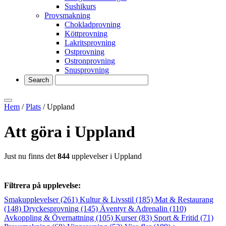
Sushikurs
Provsmakning
Chokladprovning
Köttprovning
Lakritsprovning
Ostprovning
Ostronprovning
Snusprovning
Hem
/
Plats
/ Uppland
Att göra i Uppland
Just nu finns det
844
upplevelser i Uppland
Filtrera på upplevelse:
Smakupplevelser
(261)
Kultur & Livsstil
(185)
Mat & Restaurang
(148)
Dryckesprovning
(145)
Äventyr & Adrenalin
(110)
Avkoppling & Övernattning
(105)
Kurser
(83)
Sport & Fritid
(71)