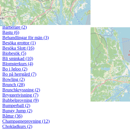
Ansiktsbehandling (11)
Avkoppling & Övernattning (105)
Avsmakningsmeny (5)
Baka polkagrisar (1)
Bakningskurs (1)
Barberare (2)
Bastu (6)
Behandlingar för män (3)
Besöka grottor (1)
Besöka Slott (16)
Biobesök (5)
Bli sminkad (10)
Blomsterkurs (4)
Bo i Igloo (2)
Bo på herrgård (7)
Bowling (2)
Brunch (28)
Brunchkryssning (2)
Bryggerivisning (7)
Bubbelprovning (9)
Bumperball (2)
Bungy Jump (2)
Båttur (36)
Champagneprovning (12)
Chokladkurs (2)