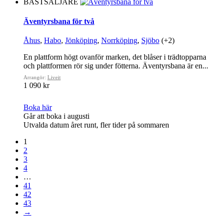
BÄSTSÄLJARE
Äventyrsbana för två
Åhus
,
Habo
,
Jönköping
,
Norrköping
,
Sjöbo
(+2)
En plattform högt ovanför marken, det blåser i trädtopparna
och plattformen rör sig under fötterna. Äventyrsbana är en...
Arrangör:
Liveit
1 090 kr
Boka här
Går att boka i augusti
Utvalda datum året runt, fler tider på sommaren
1
2
3
4
…
41
42
43
→