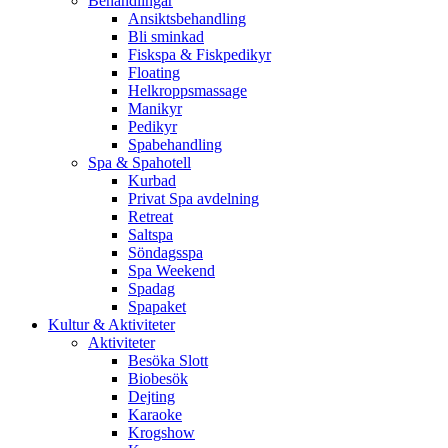
Behandlingar
Ansiktsbehandling
Bli sminkad
Fiskspa & Fiskpedikyr
Floating
Helkroppsmassage
Manikyr
Pedikyr
Spabehandling
Spa & Spahotell
Kurbad
Privat Spa avdelning
Retreat
Saltspa
Söndagsspa
Spa Weekend
Spadag
Spapaket
Kultur & Aktiviteter
Aktiviteter
Besöka Slott
Biobesök
Dejting
Karaoke
Krogshow