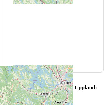
Läs mer om alla upplevelser i Uppland:
Afternoon tea (6)
Amaroneprovning (7)