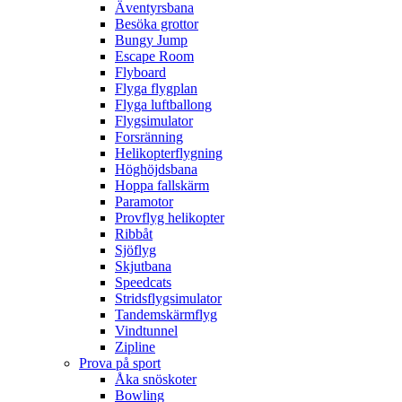
Äventyrsbana
Besöka grottor
Bungy Jump
Escape Room
Flyboard
Flyga flygplan
Flyga luftballong
Flygsimulator
Forsränning
Helikopterflygning
Höghöjdsbana
Hoppa fallskärm
Paramotor
Provflyg helikopter
Ribbåt
Sjöflyg
Skjutbana
Speedcats
Stridsflygsimulator
Tandemskärmflyg
Vindtunnel
Zipline
Prova på sport
Åka snöskoter
Bowling