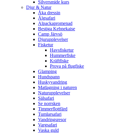
Silversmide kurs
Djur & Natur
Åka dressin
Älgsafari
Alpackapromenad
Bestiga Kebnekaise
Camp Järvsö
Djurupplevelser
Fisketur
Havsfisketur
Hummerfiske
Kräftfiske
Prova på flugfiske
Glamping
Hundspann
Huskyvandring
Matlagning i naturen
Naturupplevelser
Sälsafari
Se norrsken
Timmerflottfärd
Tumlarsafari
Vandringsresor
Vargsafari
Vaska guld