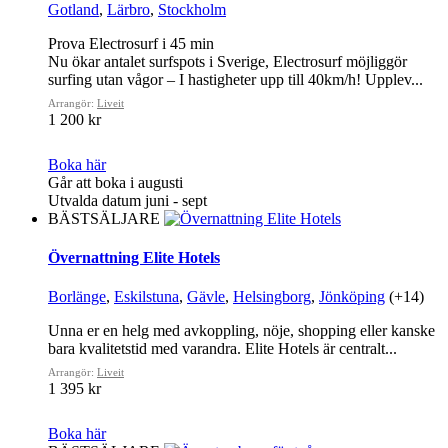
Gotland
,
Lärbro
,
Stockholm
Prova Electrosurf i 45 min
Nu ökar antalet surfspots i Sverige, Electrosurf möjliggör
surfing utan vågor – I hastigheter upp till 40km/h! Upplev...
Arrangör:
Liveit
1 200 kr
Boka här
Går att boka i augusti
Utvalda datum juni - sept
BÄSTSÄLJARE
Övernattning Elite Hotels
Borlänge
,
Eskilstuna
,
Gävle
,
Helsingborg
,
Jönköping
(+14)
Unna er en helg med avkoppling, nöje, shopping eller kanske
bara kvalitetstid med varandra. Elite Hotels är centralt...
Arrangör:
Liveit
1 395 kr
Boka här