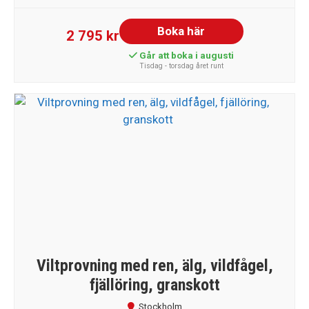
Boka här
2 795 kr
Går att boka i augusti
Tisdag - torsdag året runt
Viltprovning med ren, älg, vildfågel,
fjällöring, granskott
Stockholm