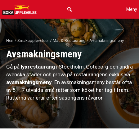
Hoppa
Meny
till
innehåll
Hem
/
Smakupplevelser
/
Mat & Restaurang
/ Avsmakningsmeny
Avsmakningsmeny
Gå på
lyxrestaurang
i Stockholm, Göteborg och andra
svenska städer och prova på restaurangens exklusiva
avsmakningsmeny
. En avsmakningsmeny består ofta
av 5 – 7 utvalda små rätter som köket har tagit fram.
Rätterna varierar efter säsongens råvaror.