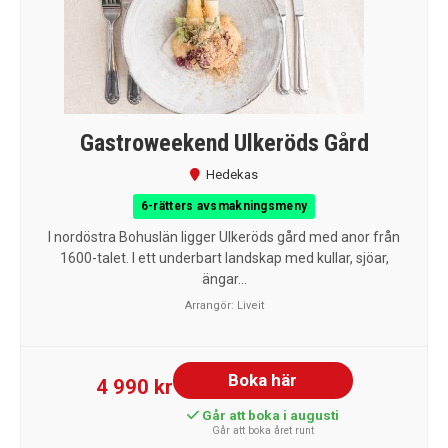
Gastroweekend Ulkeröds Gård
Hedekas
6-rätters avsmakningsmeny
I nordöstra Bohuslän ligger Ulkeröds gård med anor från
1600-talet. I ett underbart landskap med kullar, sjöar,
ängar...
Arrangör:
Liveit
Boka här
4 990 kr
Går att boka i augusti
Går att boka året runt