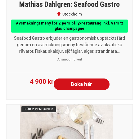
Mathias Dahlgren: Seafood Gastro
Stockholm
Avsmakningsmeny för 2 pers på lyxrestaurang inkl. varsitt
glas champagne
Seafood Gastro erbjuder en gastronomisk upptäcktsfärd
genom en avsmakningsmeny bestående av akvatiska
råvaror. Fiskar, skaldjur, sjöfåglar, alger, strandnära...
Arrangör:
Liveit
4 900 kr
Boka här
FÖR 2 PERSONER