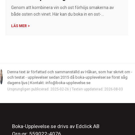
Genom att kombinera vin och ost förhöjs smakerna av
både osten och vinet. Här kan du boka in en ost-...
LÄS MER >
Denna text är författad och sammanställd av Håkan, som har skrivit om -
och testat - upplevelser sedan 2015 då boka-upplevelser.se först såg
dagens ljus | Kontakt: info@boka-upplevelse.se
Ursprungligen publicerad: 2025-02-26 | Texten uppdaterad: 2026-08-03
Boka-Upplevelse.se drivs av Edclick AB
Org-nr: 559022-4076