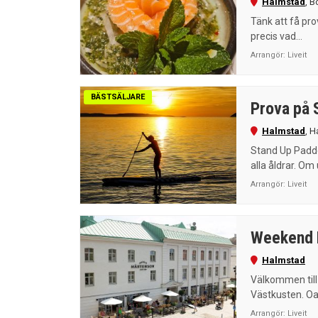
Halmstad
,
B
Tänk att få pr
precis vad...
Arrangör:
Liveit
BÄSTSÄLJARE
Prova på 
Halmstad
,
H
Stand Up Padde
alla åldrar. Om
Arrangör:
Liveit
Weekend E
Halmstad
Välkommen till 
Västkusten. Oav
Arrangör:
Liveit