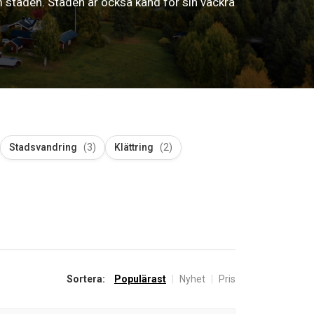
 staden. Staden är också känd för sin vackra
Stadsvandring
(3)
Klättring
(2)
Sortera:
Populärast
|
Nyhet
|
Pris