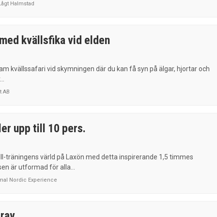
Lågt Halmstad
med kvällsfika vid elden
sam kvällssafari vid skymningen där du kan få syn på älgar, hjortar och
..
t AB
ler upp till 10 pers.
ebell-träningens värld på Laxön med detta inspirerande 1,5 timmes
en är utformad för alla...
imal Nordic Experience
trav