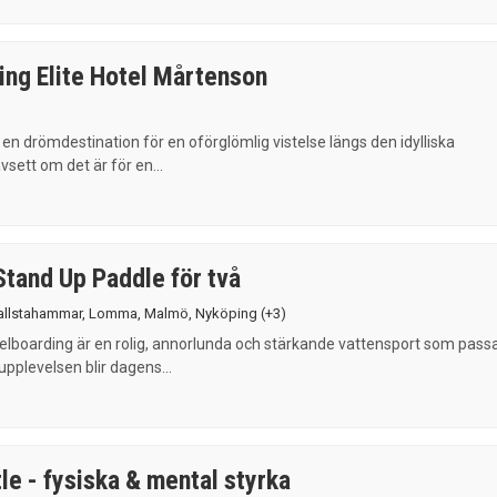
ing Elite Hotel Mårtenson
en drömdestination för en oförglömlig vistelse längs den idylliska
sett om det är för en...
Stand Up Paddle för två
allstahammar
,
Lomma
,
Malmö
,
Nyköping
(+3)
lboarding är en rolig, annorlunda och stärkande vattensport som pass
 upplevelsen blir dagens...
le - fysiska & mental styrka