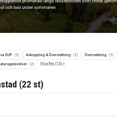
n avkopplande promenad längs Nissanfloden som rinner genom
v sol och bad under sommaren.
ova SUP
(5)
Avkoppling & Övernattning
(3)
Övernattning
(3)
Visa fler (15) >
aturupplevelser
(2)
stad (22 st)