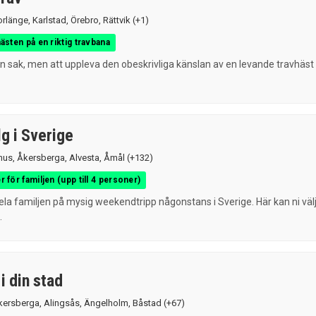
orlänge
,
Karlstad
,
Örebro
,
Rättvik
(+1)
hästen på en riktig travbana
 en sak, men att uppleva den obeskrivliga känslan av en levande travhäst
g i Sverige
hus
,
Åkersberga
,
Alvesta
,
Åmål
(+132)
r för familjen (upp till 4 personer)
ela familjen på mysig weekendtripp någonstans i Sverige. Här kan ni väl
.
i din stad
kersberga
,
Alingsås
,
Ängelholm
,
Båstad
(+67)