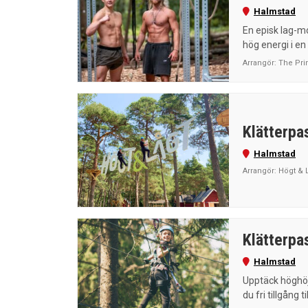
Halmstad
En episk lag-m
hög energi i en
Arrangör: The Pr
Klätterpas
Halmstad
Arrangör: Högt & 
Klätterpas
Halmstad
Upptäck höghöj
du fri tillgång ti