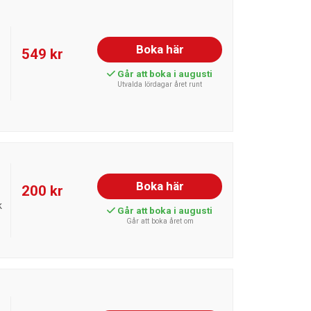
Boka här
549 kr
Går att boka i augusti
Utvalda lördagar året runt
Boka här
200 kr
k
Går att boka i augusti
Går att boka året om