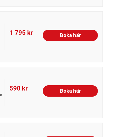
1 795 kr
Boka här
590 kr
Boka här
ar