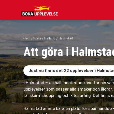
Hoppa
till
innehåll
Hem
/
Plats
/
Halland
/ Halmstad
Att göra i Halmsta
Just nu finns det
22
upplevelser i Halmsta
I Halmstad – en halländsk stad känd för sin vac
upplevelser som passar alla smaker och åldrar.
fallskärmshoppning och kitesurfing. Det finns nå
Halmstad är inte bara en plats för spännande ak