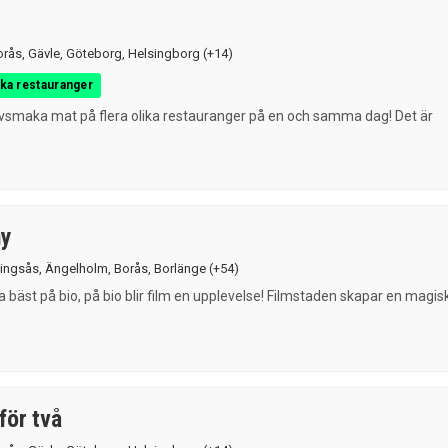
orås
,
Gävle
,
Göteborg
,
Helsingborg
(+14)
ika restauranger
ovsmaka mat på flera olika restauranger på en och samma dag! Det är
ny
lingsås
,
Ängelholm
,
Borås
,
Borlänge
(+54)
ra bäst på bio, på bio blir film en upplevelse! Filmstaden skapar en magis
för två