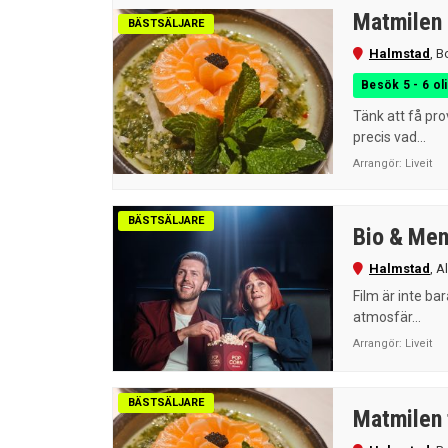
Matmilen
BÄSTSÄLJARE
Halmstad
,
B
Besök 5 - 6 ol
Tänk att få pr
precis vad...
Arrangör:
Liveit
BÄSTSÄLJARE
Bio & Me
Halmstad
,
A
Film är inte ba
atmosfär...
Arrangör:
Liveit
BÄSTSÄLJARE
Matmilen 