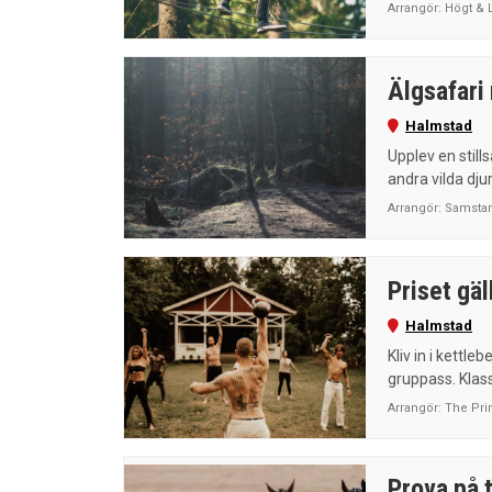
Arrangör: Högt & 
Älgsafari 
Halmstad
Upplev en still
andra vilda djur.
Arrangör: Samstar
Priset gäl
Halmstad
Kliv in i kettl
gruppass. Klass
Arrangör: The Pr
Prova på 