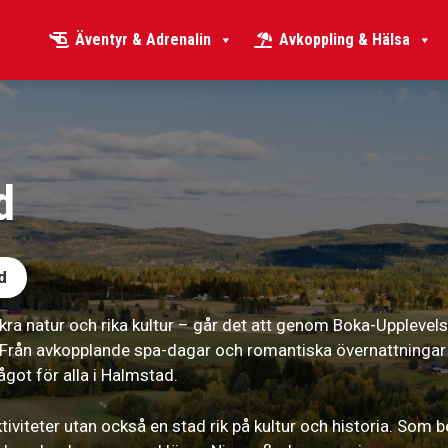
Äventyr & Adrenalin
Avkoppling & Hälsa
d
d
kra natur och rika kultur – går det att genom Boka-Upplevels
 Från avkopplande spa-dagar och romantiska övernattningar t
got för alla i Halmstad.
tiviteter utan också en stad rik på kultur och historia. Som