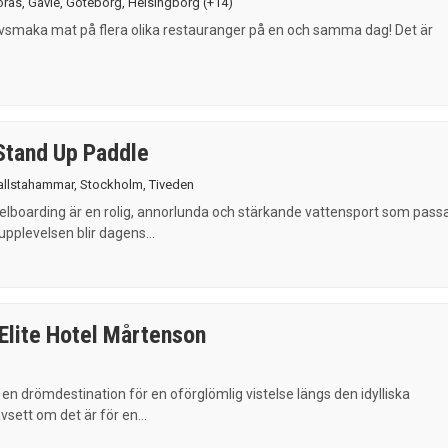
orås
,
Gävle
,
Göteborg
,
Helsingborg
(+14)
ovsmaka mat på flera olika restauranger på en och samma dag! Det är
Stand Up Paddle
allstahammar
,
Stockholm
,
Tiveden
lboarding är en rolig, annorlunda och stärkande vattensport som pass
 upplevelsen blir dagens...
lite Hotel Mårtenson
en drömdestination för en oförglömlig vistelse längs den idylliska
sett om det är för en...