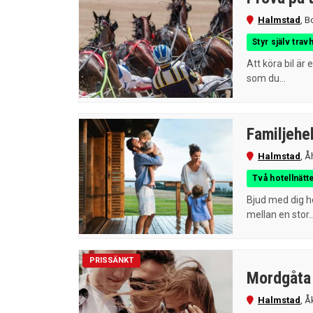
Halmstad
,
B
Styr själv trav
Att köra bil är
som du...
Familjehel
Halmstad
,
Å
Två hotellnätte
Bjud med dig h
mellan en stor..
PRISSÄNKT
Mordgåta 
Halmstad
,
Å