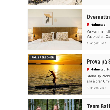
Övernattn
Halmstad
Välkommen till 
Västkusten. Oav
Arrangör:
Liveit
FÖR 2 PERSONER
Prova på 
Halmstad
,
H
Stand Up Padde
alla åldrar. Om
Arrangör:
Liveit
Team Batt