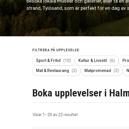
besöka lokala museer och gallerier, eller ta e
strand, Tylösand, som är perfekt för en dag a
FILTRERA PÅ UPPLEVELSE:
Sport & Fritid
(10)
Kultur & Livsstil
(6)
Pr
Mat & Restaurang
(2)
Matpromenad
(2)
N
Boka upplevelser i Halm
Sortera
Visar 1–20 av 22 resultat
efter
senaste