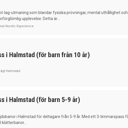
ot-lag-utmaning som blandar fysiska prövningar, mental uthållighet och
 oförglömlig upplevelse. Detta är...
imal Nordic Experience
s i Halmstad (för barn från 10 år)
Lågt Halmstad
s i Halmstad (för barn 5-9 år)
dsbanor i Halmstad för deltagare från 5-9 år. Med ett 3-timmarspass f
ll klätterbanor...