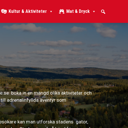
Kultur & Aktiviteter
Mat & Dryck
e.se boka in en mängd olika aktiviteter och
ill adrenalinfyllda äventyr som
 besökare kan man utforska stadens gator,