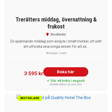
Trerätters middag, övernattning &
frukost
Stockholm
En spännande middag som avnjuts i totalt mörker, ett sätt
att utforska sina övriga sinnen för att se...
Arrangör:
Liveit
Boka här
3 595 kr
Går att boka i augusti
Utvalda datum (ej juni, juli)
BÄSTSÄLJARE