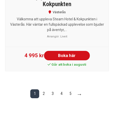
Kokpunkten
Västerås
Välkomna att uppleva Steam Hotel & Kokpunkten i
Västerås. Här väntar en fullspäckad upplevelse som bjuder
på äventyr,...
Arrangör:
Liveit
4 995 kr
Boka här
Går att boka i augusti
→
1
2
3
4
5