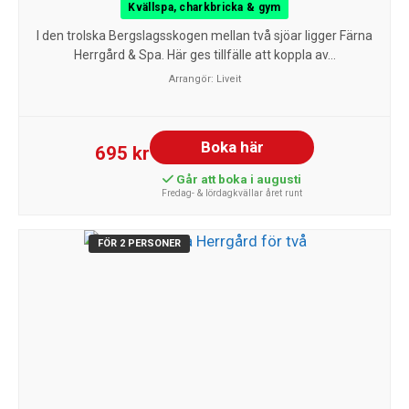
Kvällspa, charkbricka & gym
I den trolska Bergslagsskogen mellan två sjöar ligger Färna
Herrgård & Spa. Här ges tillfälle att koppla av...
Arrangör:
Liveit
Boka här
695 kr
Går att boka i augusti
Fredag- & lördagkvällar året runt
FÖR 2 PERSONER