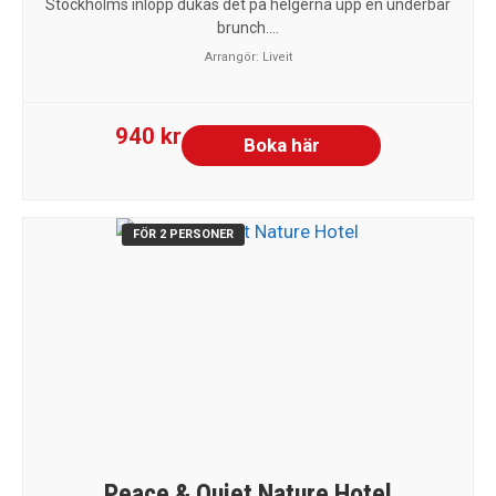
Stockholms inlopp dukas det på helgerna upp en underbar
brunch....
Arrangör:
Liveit
940 kr
Boka här
FÖR 2 PERSONER
Peace & Quiet Nature Hotel