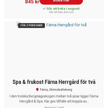
845 kr
Går att boka i augusti
Går att boka året runt
FÖR 2 PERSONER
Spa & frukost Färna Herrgård för två
Färna
,
Skinnskatteberg
I den trolska Bergslagsskogen mellan två sjöar ligger Färna
Herrgård & Spa. Här ges tillfälle att koppla av...
Arrangör:
Liveit