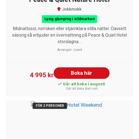
Jokkmokk
Lyxig glamping i vildmarken
Midnattssol, norrsken eller stjärnklara stilla nätter. Oavsett
säsong så erbjuder en övernattning på Peace & Quiet Hotel
storslagna...
Arrangör:
Liveit
Boka här
4 995 kr
Går att boka i augusti
Går att boka året runt
FÖR 2 PERSONER