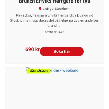
Brunch Elfviks Herrgård för två
Lidingö
,
Stockholm
På vackra, havsnära Elfviks herrgård på Lidingö vid
Stockholms inlopp dukas det på helgerna upp en underbar
brunch....
Arrangör:
Liveit
690 kr
Boka här
BÄSTSÄLJARE