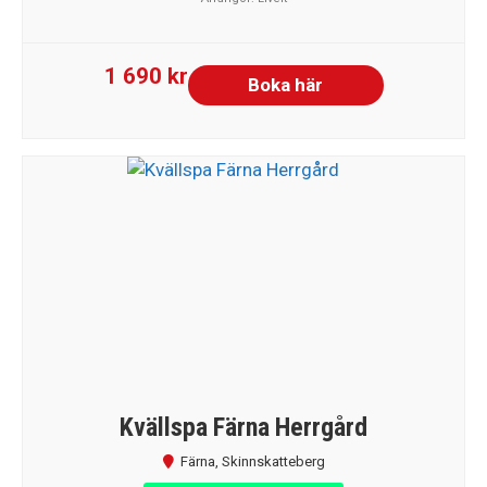
1 690 kr
Boka här
Kvällspa Färna Herrgård
Färna
,
Skinnskatteberg