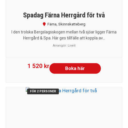
Spadag Färna Herrgård för två
Färna
,
Skinnskatteberg
I den trolska Bergslagsskogen mellan två sjöar ligger Färna
Herrgård & Spa. Här ges tillfälle att koppla av...
Arrangör:
Liveit
1 520 kr
Boka här
FÖR 2 PERSONER