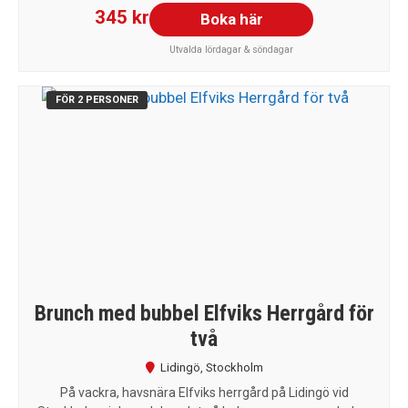
345 kr
Boka här
Utvalda lördagar & söndagar
FÖR 2 PERSONER
Brunch med bubbel Elfviks Herrgård för
två
Lidingö
,
Stockholm
På vackra, havsnära Elfviks herrgård på Lidingö vid