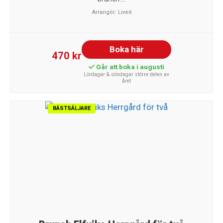
Arrangör:
Liveit
Boka här
470 kr
Går att boka i augusti
Lördagar & söndagar större delen av
året
BÄSTSÄLJARE