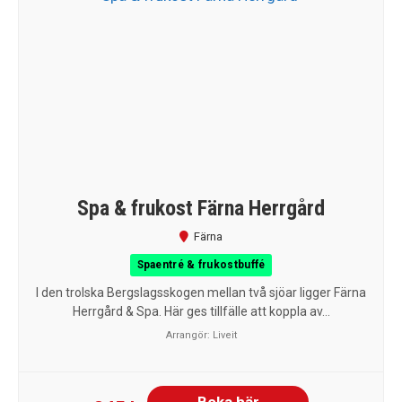
Spa & frukost Färna Herrgård
Färna
Spaentré & frukostbuffé
I den trolska Bergslagsskogen mellan två sjöar ligger Färna
Herrgård & Spa. Här ges tillfälle att koppla av...
Arrangör:
Liveit
Boka här