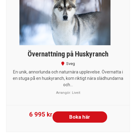
Övernattning på Huskyranch
Sveg
En unik, annorlunda och naturnära upplevelse. Övernatta i
en stuga på en huskyranch, kom riktigt nära slädhundarna
och...
Arrangör:
Liveit
6 995 kr
Boka här