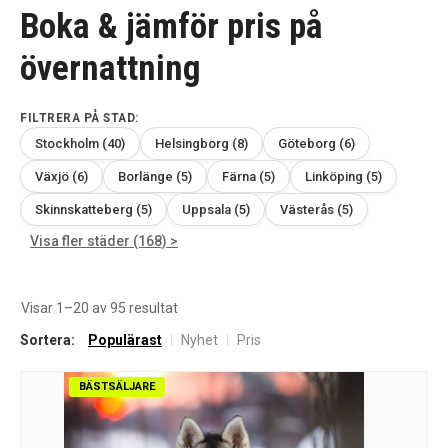
Boka & jämför pris på
övernattning
FILTRERA PÅ STAD:
Stockholm (40)
Helsingborg (8)
Göteborg (6)
Växjö (6)
Borlänge (5)
Färna (5)
Linköping (5)
Skinnskatteberg (5)
Uppsala (5)
Västerås (5)
Visa fler städer (168) >
Sortera
Visar 1–20 av 95 resultat
efter
Sortera:
Populärast
|
Nyhet
|
Pris
senaste
BÄSTSÄLJARE