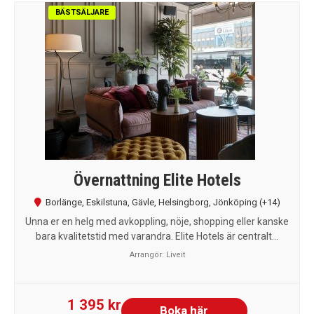
BÄSTSÄLJARE
Övernattning Elite Hotels
Borlänge
,
Eskilstuna
,
Gävle
,
Helsingborg
,
Jönköping
(+14)
Unna er en helg med avkoppling, nöje, shopping eller kanske
bara kvalitetstid med varandra. Elite Hotels är centralt...
Arrangör:
Liveit
1 395 kr
Boka här