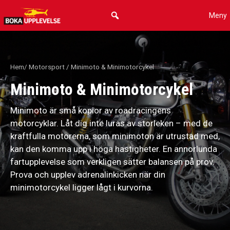
Hoppa
Meny
till
innehåll
Hem
/
Motorsport
/ Minimoto & Minimotorcykel
Minimoto & Minimotorcykel
Minimoto är små kopior av roadracingens
motorcyklar. Låt dig inte luras av storleken – med de
kraftfulla motorerna, som minimoton är utrustad med,
kan den komma upp i höga hastigheter. En annorlunda
fartupplevelse som verkligen sätter balansen på prov.
Prova och upplev adrenalinkicken när din
minimotorcykel ligger lågt i kurvorna.