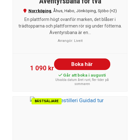
Äventyrsbana för två
Norrköping
,
Åhus
,
Habo
,
Jönköping
,
Sjöbo
(+2)
En plattform högt ovanför marken, det blåser i
trädtopparna och plattformen rör sig under fötterna.
Äventyrsbana är en...
Arrangör:
Liveit
Boka här
1 090 kr
Går att boka i augusti
Utvalda datum året runt, fler tider på
sommaren
BÄSTSÄLJARE