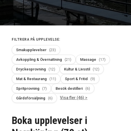
FILTRERA PÅ UPPLEVELSE:
Smakupplevelser
(23)
Avkoppling & Övernattning
(21)
Massage
(17)
Dryckesprovning
(12)
Kultur & Livsstil
(12)
Mat & Restaurang
(11)
Sport & Fritid
(9)
Spritprovning
(7)
Besök destilleri
(6)
Visa fler (46) >
Gårdsförsäljning
(6)
Boka upplevelser i