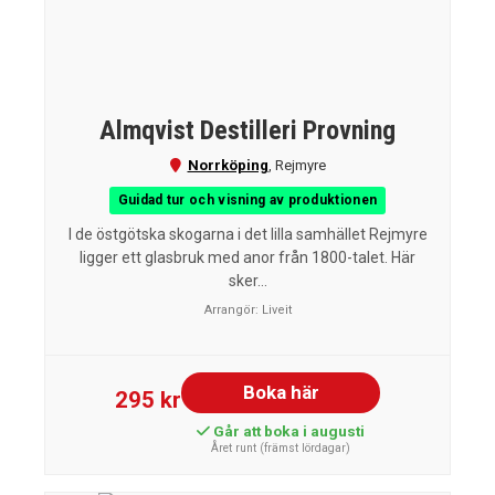
Almqvist Destilleri Provning
Norrköping
,
Rejmyre
Guidad tur och visning av produktionen
I de östgötska skogarna i det lilla samhället Rejmyre
ligger ett glasbruk med anor från 1800-talet. Här
sker...
Arrangör:
Liveit
Boka här
295 kr
Går att boka i augusti
Året runt (främst lördagar)