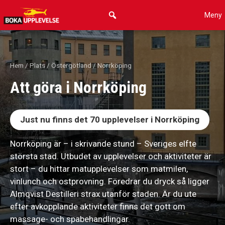
Hoppa
Meny
till
innehåll
Hem
/
Plats
/
Östergötland
/ Norrköping
Att göra i Norrköping
Just nu finns det
70
upplevelser i Norrköping
Norrköping är – i skrivande stund – Sveriges elfte
största stad. Utbudet av upplevelser och aktiviteter är
stort – du hittar matupplevelser som matmilen,
vinlunch och ostprovning. Föredrar du dryck så ligger
Almqvist Destilleri strax utanför staden. Är du ute
efter avkopplande aktiviteter finns det gott om
massage- och spabehandlingar.