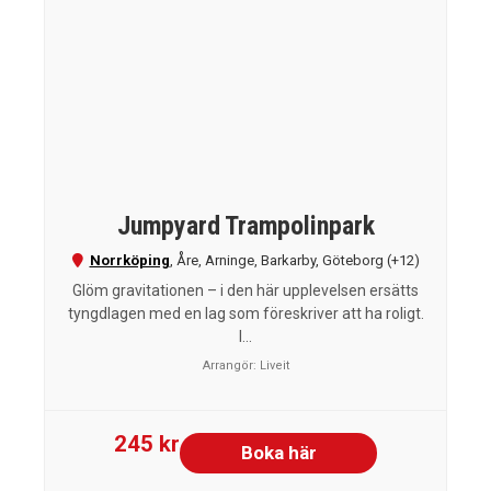
Jumpyard Trampolinpark
Norrköping
,
Åre
,
Arninge
,
Barkarby
,
Göteborg
(+12)
Glöm gravitationen – i den här upplevelsen ersätts
tyngdlagen med en lag som föreskriver att ha roligt.
I...
Arrangör:
Liveit
245 kr
Boka här