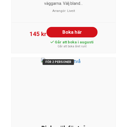
väggarna. Välj bland...
Arrangör:
Liveit
Boka här
145 kr
Går att boka i augusti
Går att boka året runt
FÖR 2 PERSONER