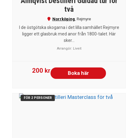
Almqvist Destilleri Guidad tur för
två
Norrköping
,
Rejmyre
I de östgötska skogarna i det lilla samhället Rejmyre
ligger ett glasbruk med anor från 1800-talet. Här
sker...
Arrangör:
Liveit
200 kr
Boka här
FÖR 2 PERSONER