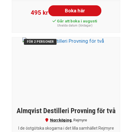
Boka här
495 kr
Går att boka i augusti
Utvalda datum (lördagar)
FÖR 2 PERSONER
Almqvist Destilleri Provning för två
Norrköping
,
Rejmyre
I de östgötska skogarna i det lilla samhället Rejmyre