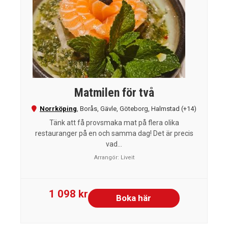
Matmilen för två
Norrköping
,
Borås
,
Gävle
,
Göteborg
,
Halmstad
(+14)
Tänk att få provsmaka mat på flera olika
restauranger på en och samma dag! Det är precis
vad...
Arrangör:
Liveit
1 098 kr
Boka här