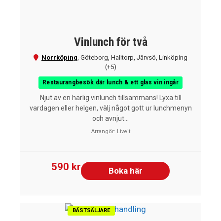
Vinlunch för två
Norrköping
,
Göteborg
,
Halltorp
,
Järvsö
,
Linköping
(+5)
Restaurangbesök där lunch & ett glas vin ingår
Njut av en härlig vinlunch tillsammans! Lyxa till
vardagen eller helgen, välj något gott ur lunchmenyn
och avnjut...
Arrangör:
Liveit
590 kr
Boka här
BÄSTSÄLJARE