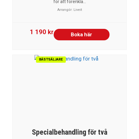
för att förenkla...
Arrangör:
Liveit
1 190 kr
Boka här
BÄSTSÄLJARE
Specialbehandling för två