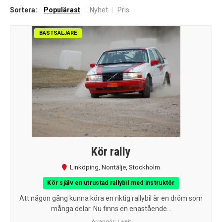
efter
Sortera:
Populärast
|
Nyhet
|
Pris
senaste
BÄSTSÄLJARE
Kör rally
Linköping
,
Norrtälje
,
Stockholm
Kör själv en utrustad rallybil med instruktör
Att någon gång kunna köra en riktig rallybil är en dröm som
många delar. Nu finns en enastående...
Arrangör:
Liveit