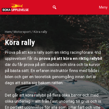
Hoppa
Meny
till
innehåll
Hem
/
Motorsport
/ Köra rally
Köra rally
Prova på att köra rally som en riktig racingförare. Vid
upplevelsen får du
prova på att köra en riktig rallybil
där du får prova på att sladda och slira och ta kurvor
på bästa sätt. En erfaren instruktör finns med både i
bilen och ger en teoretisk genomgång innan det är
dags att sätta sig bakom ratten.
Det går att köra rallybil på flera olika banor och med
olika underlag – allt från fast underlag till grus och is.
En perfekt upplevelse för alla som gillar fart och ville