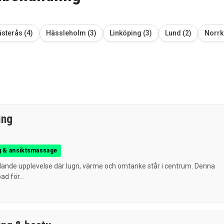
sterås (4)
Hässleholm (3)
Linköping (3)
Lund (2)
Norrk
ing
g & ansiktsmassage
lande upplevelse där lugn, värme och omtanke står i centrum. Denna
d för...