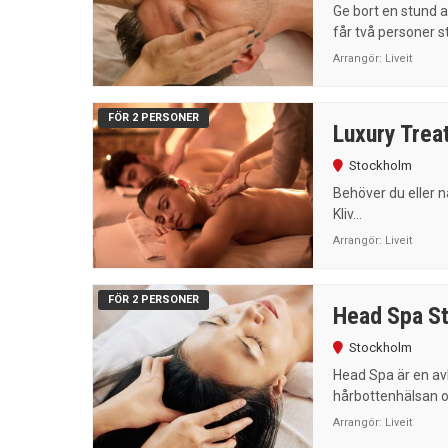
Ge bort en stund a
får två personer st
Arrangör:
Liveit
FÖR 2 PERSONER
Luxury Trea
Stockholm
Behöver du eller n
Kliv...
Arrangör:
Liveit
FÖR 2 PERSONER
Head Spa St
Stockholm
Head Spa är en avk
hårbottenhälsan oc
Arrangör:
Liveit