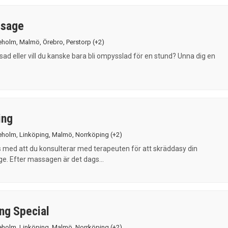
ssage
eholm
,
Malmö
,
Örebro
,
Perstorp
(+2)
sad eller vill du kanske bara bli ompysslad för en stund? Unna dig en
ing
eholm
,
Linköping
,
Malmö
,
Norrköping
(+2)
s med att du konsulterar med terapeuten för att skräddasy din
. Efter massagen är det dags...
ng Special
eholm
,
Linköping
,
Malmö
,
Norrköping
(+2)