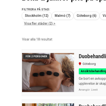
FILTRERA PÅ STAD:
Stockholm (12)
Malmö (7)
Göteborg (6)
Vä
Visa fler städer (2) >
Sortera
Visar alla 18 resultat
efter
senaste
Duobehandl
FÖR 2 PERSONER
Göteborg
Ansiktsbehandlin
Ge bort en avkopp
upplevelse är skapa
Arrangör:
Liveit