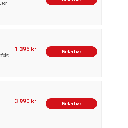
uter
1 395 kr
Boka här
rfekt.
3 990 kr
Boka här