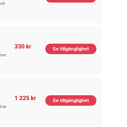
och
330 kr
Se tillgänglighet
ämne
1 225 kr
Se tillgänglighet
d av