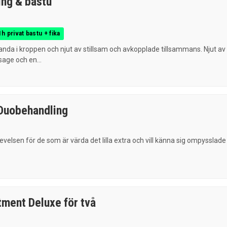
ng & bastu
 privat bastu + fika
nda i kroppen och njut av stillsam och avkopplade tillsammans. Njut av
age och en...
Duobehandling
evelsen för de som är värda det lilla extra och vill känna sig ompysslade
tment Deluxe för två