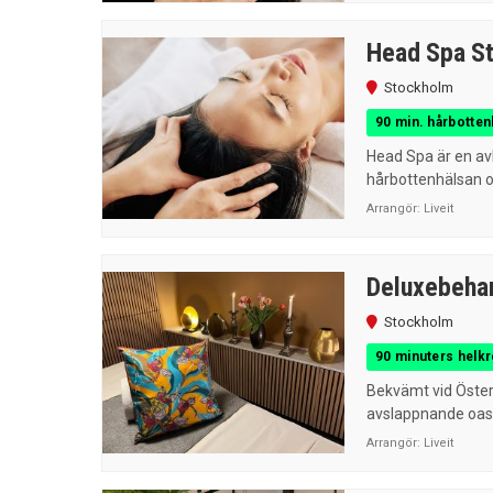
Head Spa S
Stockholm
90 min. hårbotten
Head Spa är en avk
hårbottenhälsan oc
Arrangör:
Liveit
Deluxebehan
Stockholm
90 minuters helk
Bekvämt vid Öster
avslappnande oas d
Arrangör:
Liveit