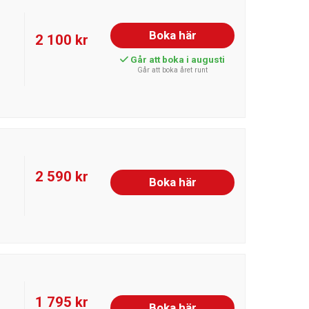
Boka här
2 100 kr
Går att boka i augusti
Går att boka året runt
2 590 kr
Boka här
1 795 kr
Boka här