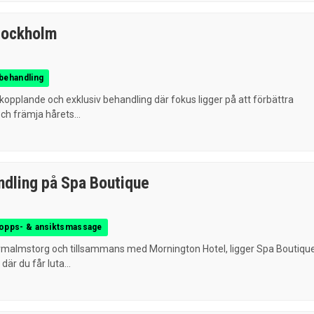
tockholm
behandling
opplande och exklusiv behandling där fokus ligger på att förbättra
h främja hårets...
dling på Spa Boutique
ropps- & ansiktsmassage
malmstorg och tillsammans med Mornington Hotel, ligger Spa Boutique
är du får luta...