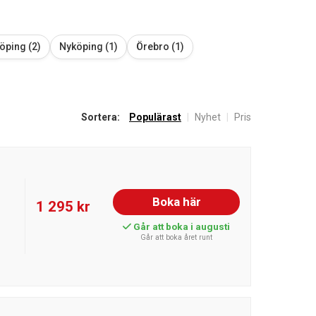
öping (2)
Nyköping (1)
Örebro (1)
Sortera:
Populärast
|
Nyhet
|
Pris
Boka här
1 295 kr
Går att boka i augusti
Går att boka året runt