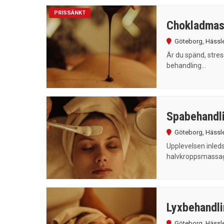
PRISSÄNKT
Chokladma
Göteborg
,
Hässl
Är du spänd, stres
behandling...
Spabehandl
Göteborg
,
Hässl
Upplevelsen inled
halvkroppsmassage
Lyxbehandli
Göteborg
,
Hässl