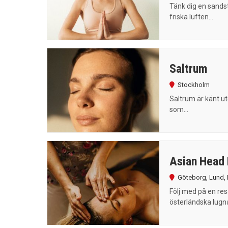
Tänk dig en sandst
friska luften...
Saltrum
Stockholm
Saltrum är känt u
som...
Asian Head
Göteborg
,
Lund
,
Följ med på en re
österländska lugna