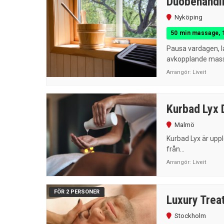
Duobehandli
Nyköping
50 min massage, 1h
Pausa vardagen, la
avkopplande mass
Arrangör:
Liveit
Kurbad Lyx 
Malmö
Kurbad Lyx är uppl
från...
Arrangör:
Liveit
FÖR 2 PERSONER
Luxury Trea
Stockholm