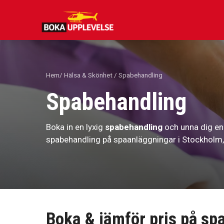
Hoppa
till
innehåll
Hem
/
Hälsa & Skönhet
/ Spabehandling
Spabehandling
Boka in en lyxig
spabehandling
och unna dig en
spabehandling på spaanläggningar i Stockholm
Boka & jämför pris på sp