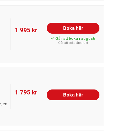
Boka här
1 995 kr
Går att boka i augusti
Går att boka året runt
1 795 kr
Boka här
, en