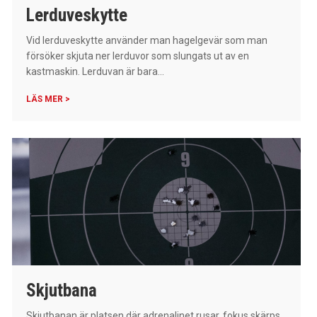
Lerduveskytte
Vid lerduveskytte använder man hagelgevär som man
försöker skjuta ner lerduvor som slungats ut av en
kastmaskin. Lerduvan är bara...
LÄS MER >
Skjutbana
Skjutbanan är platsen där adrenalinet rusar, fokus skärps