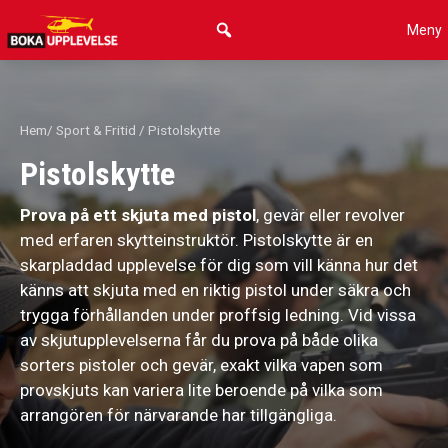
Hoppa
Meny
till
innehåll
Hem
/
Sport & Fritid
/ Pistolskytte
Pistolskytte
Prova på ett skjuta med pistol
, gevär eller revolver
med erfaren skytteinstruktör. Pistolskytte är en
skarpladdad upplevelse för dig som vill känna hur det
känns att skjuta med en riktig pistol under säkra och
trygga förhållanden under proffsig ledning. Vid vissa
av skjutupplevelserna får du prova på både olika
sorters pistoler och gevär, exakt vilka vapen som
provskjuts kan variera lite beroende på vilka som
arrangören för närvarande har tillgängliga.