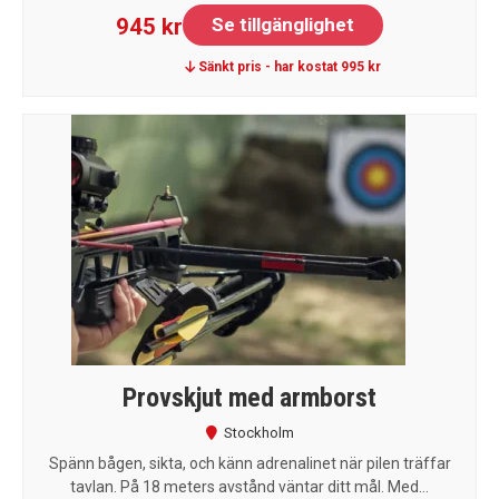
945 kr
Se tillgänglighet
Sänkt pris - har kostat 995 kr
Provskjut med armborst
Stockholm
Spänn bågen, sikta, och känn adrenalinet när pilen träffar
tavlan. På 18 meters avstånd väntar ditt mål. Med...