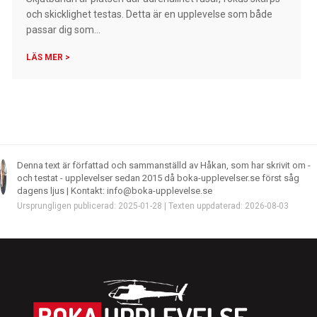
och skicklighet testas. Detta är en upplevelse som både
passar dig som...
LÄS MER >
Denna text är författad och sammanställd av Håkan, som har skrivit om -
och testat - upplevelser sedan 2015 då boka-upplevelser.se först såg
dagens ljus | Kontakt: info@boka-upplevelse.se
Ursprungligen publicerad: 2025-01-28 | Texten uppdaterad: 2026-08-03