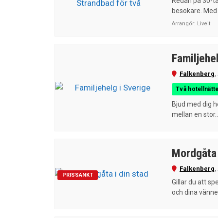
Redan på 30-ta
besökare. Med 
Arrangör:
Liveit
Familjehel
Falkenberg
,
Två hotellnätte
Bjud med dig h
mellan en stor..
Mordgåta 
Falkenberg
,
PRISSÄNKT
Gillar du att 
och dina vänner