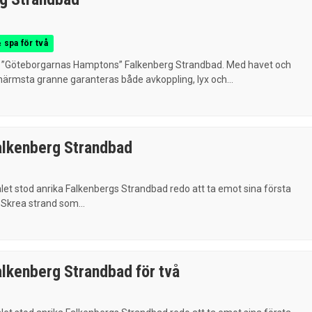
 spa för två
l ”Göteborgarnas Hamptons” Falkenberg Strandbad. Med havet och
ärmsta granne garanteras både avkoppling, lyx och...
lkenberg Strandbad
let stod anrika Falkenbergs Strandbad redo att ta emot sina första
Skrea strand som...
lkenberg Strandbad för två