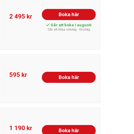
Boka här
2 495 kr
Går att boka i augusti
Går att boka söndag - torsdag
595 kr
Boka här
1 190 kr
Boka här