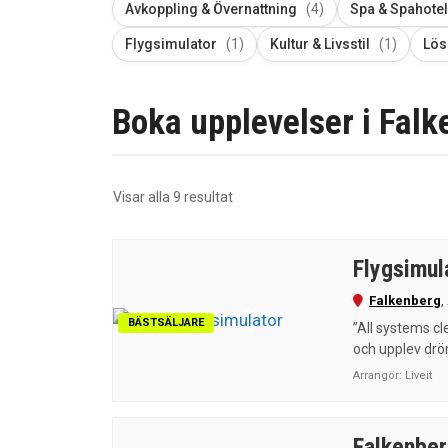
Avkoppling & Övernattning
(4)
Spa & Spahotel
Flygsimulator
(1)
Kultur & Livsstil
(1)
Lös
Boka upplevelser i Falk
Sortera
Visar alla 9 resultat
efter
senaste
Flygsimul
Falkenberg
,
BÄSTSÄLJARE
”All systems cl
och upplev dr
Arrangör:
Liveit
Falkenber