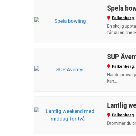
Spela bow
Falkenberg
,
En skojig uppta
får du en check
SUP Även
Falkenberg
,
Har du provat p
kan...
Lantlig w
Falkenberg
Drömmer du om 