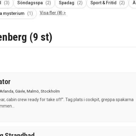
l
(3)
Söndagsspa
(2)
Spadag
(2)
Sport & Fritid
(2)
Ä
Visa fler (8) >
a mysterium
(1)
enberg (9 st)
ator
Arlanda
,
Gävle
,
Malmö
,
Stockholm
ear, cabin crew ready for take off”. Tag plats i cockpit, greppa spakarna
ömmen...
g Strandbad