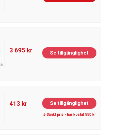
3 695 kr
Se tillgänglighet
ja
413 kr
Se tillgänglighet
Sänkt pris - har kostat 550 kr