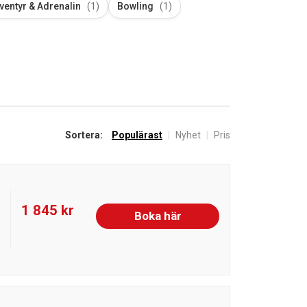
ventyr & Adrenalin
(1)
Bowling
(1)
Sortera:
Populärast
|
Nyhet
|
Pris
1 845 kr
Boka här