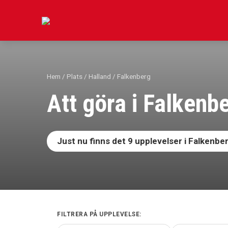
Hoppa
till
innehåll
Hem
/
Plats
/
Halland
/ Falkenberg
Att göra i Falkenb
Just nu finns det
9
upplevelser i Falkenbe
FILTRERA PÅ UPPLEVELSE: