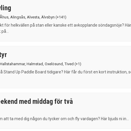
ling
Åhus
,
Alingsås
,
Alvesta
,
Älvsbyn
(+141)
kt för helkvällen på stan eller kanske ett avkopplande söndagsnöje? Hä
 på...
tyr
Hallstahammar
,
Halmstad
,
Oxelösund
,
Tived
(+1)
å Stand Up Paddle Board tidigare? Här får du först en kort instruktion, 
eekend med middag för två
att ta med dig någon du tycker om och fly vardagen? Här bjuds ni in...