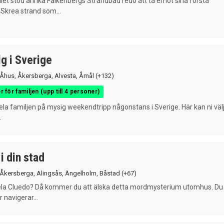
let stod anrika Falkenbergs Strandbad redo att ta emot sina första
Skrea strand som...
g i Sverige
Åhus
,
Åkersberga
,
Alvesta
,
Åmål
(+132)
r för familjen (upp till 4 personer)
ela familjen på mysig weekendtripp någonstans i Sverige. Här kan ni väl
.
i din stad
Åkersberga
,
Alingsås
,
Ängelholm
,
Båstad
(+67)
spela Cluedo? Då kommer du att älska detta mordmysterium utomhus. Du
 navigerar...