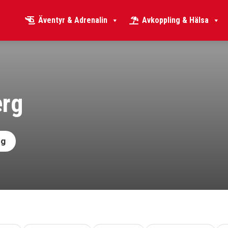
Äventyr & Adrenalin
Avkoppling & Hälsa
erg
rg