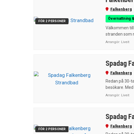
Falkenberg
Övernattning &
FÖR 2 PERSONER
Välkommen til
stranden som n
Arrangör:
Liveit
Spadag Fa
Falkenberg
Redan på 30-ta
besökare. Med 
Arrangör:
Liveit
Spadag Fa
Falkenberg
FÖR 2 PERSONER