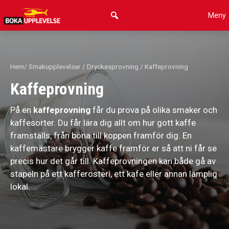
Hoppa
Meny
till
innehåll
Hem
/
Smakupplevelser
/
Dryckesprovning
/ Kaffeprovning
Kaffeprovning
På en
kaffeprovning
får du prova på olika smaker och
kaffesorter. Du får lära dig allt om hur gott kaffe
framställs, från böna till koppen framför dig. En
kaffemästare brygger kaffe framför er så att ni får se
precis hur det går till. Kaffeprovningen kan både gå av
stapeln på ett kafferosteri, ett kafe eller annan lämplig
lokal.