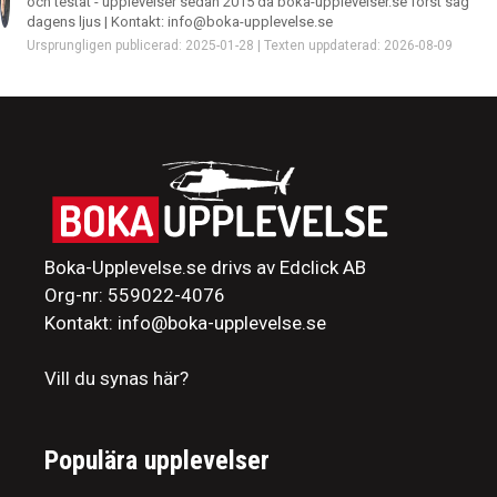
och testat - upplevelser sedan 2015 då boka-upplevelser.se först såg
dagens ljus | Kontakt: info@boka-upplevelse.se
Ursprungligen publicerad: 2025-01-28 | Texten uppdaterad: 2026-08-09
Boka-Upplevelse.se drivs av Edclick AB
Org-nr: 559022-4076
Kontakt: info@boka-upplevelse.se
Vill du synas här?
Populära upplevelser