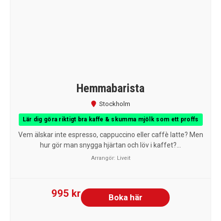
Hemmabarista
Stockholm
Lär dig göra riktigt bra kaffe & skumma mjölk som ett proffs
Vem älskar inte espresso, cappuccino eller caffè latte? Men
hur gör man snygga hjärtan och löv i kaffet?...
Arrangör:
Liveit
995 kr
Boka här