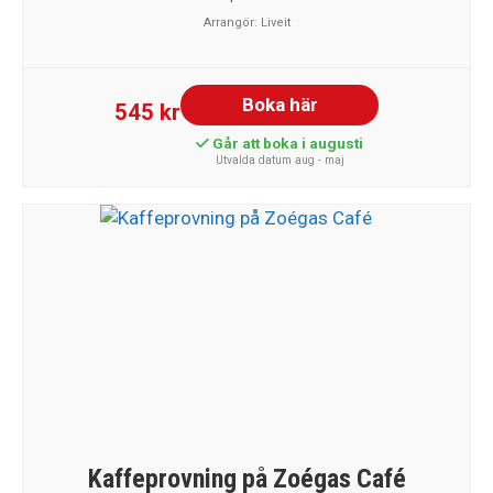
Arrangör:
Liveit
Boka här
545 kr
Går att boka i augusti
Utvalda datum aug - maj
Kaffeprovning på Zoégas Café