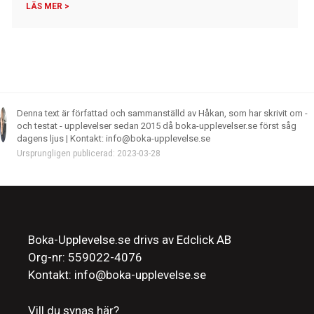
LÄS MER >
Denna text är författad och sammanställd av Håkan, som har skrivit om -
och testat - upplevelser sedan 2015 då boka-upplevelser.se först såg
dagens ljus | Kontakt: info@boka-upplevelse.se
Ursprungligen publicerad: 2023-03-28
Boka-Upplevelse.se drivs av Edclick AB
Org-nr: 559022-4076
Kontakt: info@boka-upplevelse.se
Vill du synas här?