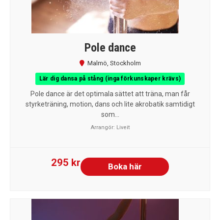
Pole dance
Malmö
,
Stockholm
Lär dig dansa på stång (inga förkunskaper krävs)
Pole dance är det optimala sättet att träna, man får
styrketräning, motion, dans och lite akrobatik samtidigt
som...
Arrangör:
Liveit
295 kr
Boka här