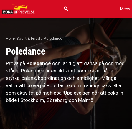
Hoppa
Meny
till
innehåll
Hem
/
Sport & Fritid
/ Poledance
Poledance
Prova på
Poledance
och lär dig att dansa på och med
stång. Poledance är en aktivitet som kräver både
styrka, balans, koordination och smidighet. Många
väljer att prova på Poledance som träningspass eller
som aktivitet på möhippa. Upplevelsen går att boka in
både i Stockholm, Göteborg och Malmö.