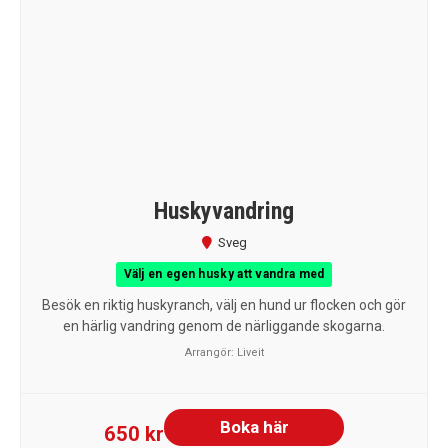
Huskyvandring
Sveg
Välj en egen husky att vandra med
Besök en riktig huskyranch, välj en hund ur flocken och gör
en härlig vandring genom de närliggande skogarna.
Arrangör:
Liveit
Boka här
650 kr