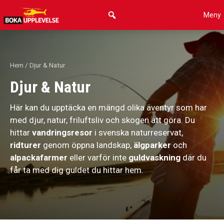
Hoppa
Meny
till
innehåll
Hem
/ Djur & Natur
Djur & Natur
Här kan du upptäcka en mängd olika äventyr som har
med djur, natur, friluftsliv och skogen att göra. Du
hittar
vandringsresor
i svenska naturreservat,
ridturer
genom öppna landskap,
älgparker
och
alpackafarmer
eller varför inte
guldvaskning
där du
får ta med dig guldet du hittar hem.