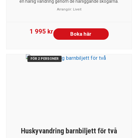
en härlig vandring genom de närliggande skogarna.
Arrangör:
Liveit
1 995 kr
Boka här
FÖR 2 PERSONER
Huskyvandring barnbiljett för två