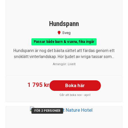
Hundspann
Sveg
Passar både barn & vuxna, fika ingår
Hundspann är nog det bästa sättet att färdas genom ett
snöklätt vinterlandskap. Hör ljudet av ivriga tassar som...
Arrangör:
Liveit
1 795 kr
Boka här
Går att boka nov - april
FÖR 2 PERSONER