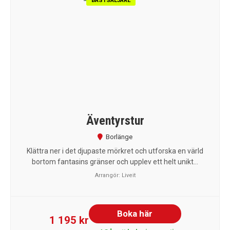
BÄSTSÄLJARE
Äventyrstur
Borlänge
Klättra ner i det djupaste mörkret och utforska en värld
bortom fantasins gränser och upplev ett helt unikt...
Arrangör:
Liveit
Boka här
1 195 kr