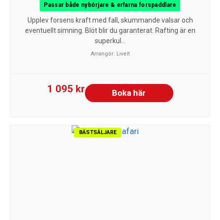
Passar både nybörjare & erfarna forspaddlare
Upplev forsens kraft med fall, skummande valsar och
eventuellt simning. Blöt blir du garanterat. Rafting är en
superkul...
Arrangör:
Liveit
1 095 kr
Boka här
BÄSTSÄLJARE