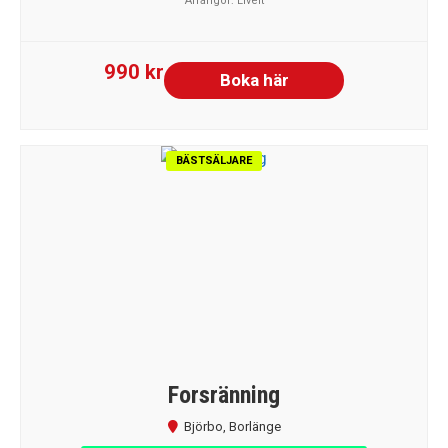
Arrangör:
Liveit
990 kr
Boka här
BÄSTSÄLJARE
Forsränning
Björbo
,
Borlänge