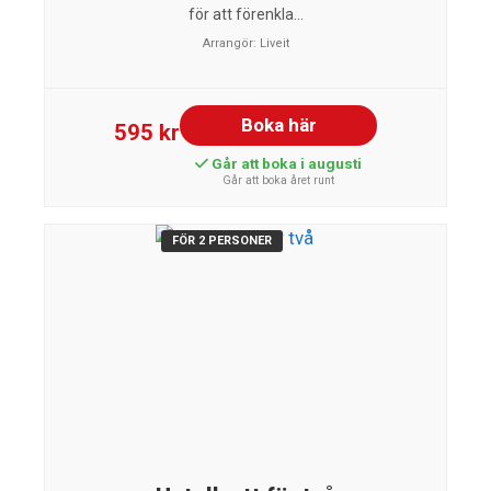
för att förenkla...
Arrangör:
Liveit
Boka här
595 kr
Går att boka i augusti
Går att boka året runt
FÖR 2 PERSONER