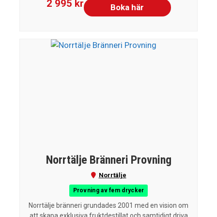
2 995 kr
Boka här
Norrtälje Bränneri Provning
Norrtälje
Provning av fem drycker
Norrtälje bränneri grundades 2001 med en vision om
att skapa exklusiva fruktdestillat och samtidigt driva