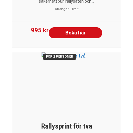
säkerhetsbur, rallysäten och...
Arrangör:
Liveit
995 kr
Boka här
FÖR 2 PERSONER
Rallysprint för två