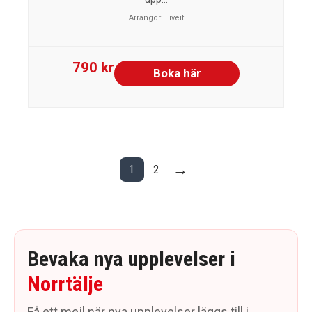
Arrangör:
Liveit
790 kr
Boka här
→
1
2
Bevaka nya upplevelser i
Norrtälje
Få ett mejl när nya upplevelser läggs till i