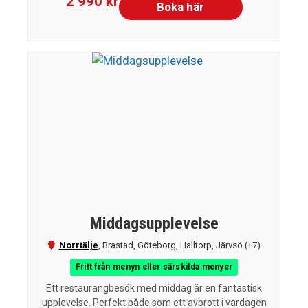
2 990 kr
Boka här
Middagsupplevelse
Norrtälje
,
Brastad
,
Göteborg
,
Halltorp
,
Järvsö
(+7)
Fritt från menyn eller särskilda menyer
Ett restaurangbesök med middag är en fantastisk
upplevelse. Perfekt både som ett avbrott i vardagen