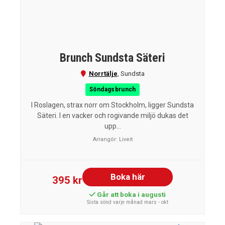
Brunch Sundsta Säteri
Norrtälje
,
Sundsta
Söndagsbrunch
I Roslagen, strax norr om Stockholm, ligger Sundsta
Säteri. I en vacker och rogivande miljö dukas det
upp...
Arrangör:
Liveit
Boka här
395 kr
Går att boka i augusti
Sista sönd varje månad mars - okt