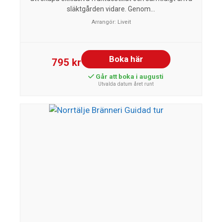
släktgården vidare. Genom...
Arrangör:
Liveit
Boka här
795 kr
Går att boka i augusti
Utvalda datum året runt