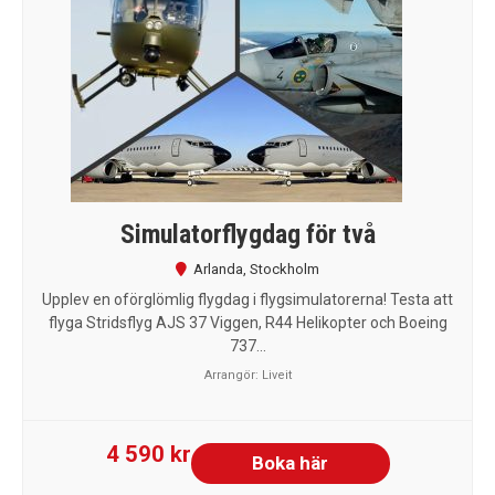
Simulatorflygdag för två
Arlanda
,
Stockholm
Upplev en oförglömlig flygdag i flygsimulatorerna! Testa att
flyga Stridsflyg AJS 37 Viggen, R44 Helikopter och Boeing
737...
Arrangör:
Liveit
4 590 kr
Boka här