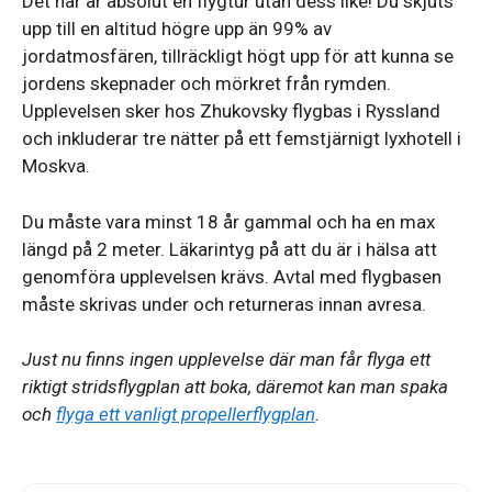
Det här är absolut en flygtur utan dess like! Du skjuts
upp till en altitud högre upp än 99% av
jordatmosfären, tillräckligt högt upp för att kunna se
jordens skepnader och mörkret från rymden.
Upplevelsen sker hos Zhukovsky flygbas i Ryssland
och inkluderar tre nätter på ett femstjärnigt lyxhotell i
Moskva.
Du måste vara minst 18 år gammal och ha en max
längd på 2 meter. Läkarintyg på att du är i hälsa att
genomföra upplevelsen krävs. Avtal med flygbasen
måste skrivas under och returneras innan avresa.
Just nu finns ingen upplevelse där man får flyga ett
riktigt stridsflygplan att boka, däremot kan man spaka
och
flyga ett vanligt propellerflygplan
.