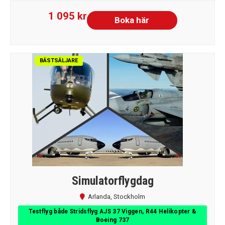
1 095 kr
Boka här
BÄSTSÄLJARE
Simulatorflygdag
Arlanda
,
Stockholm
Testflyg både Stridsflyg AJS 37 Viggen, R44 Helikopter &
Boeing 737