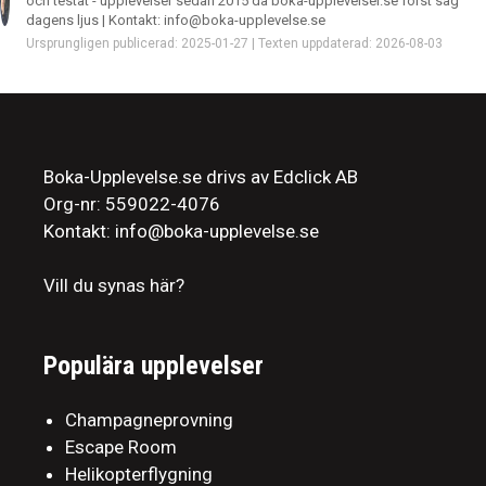
och testat - upplevelser sedan 2015 då boka-upplevelser.se först såg
dagens ljus | Kontakt: info@boka-upplevelse.se
Ursprungligen publicerad: 2025-01-27 | Texten uppdaterad: 2026-08-03
Boka-Upplevelse.se drivs av Edclick AB
Org-nr: 559022-4076
Kontakt: info@boka-upplevelse.se
Vill du synas här?
Populära upplevelser
Champagneprovning
Escape Room
Helikopterflygning