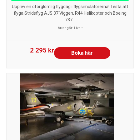
Upplev en oförglömlig flygdag i flygsimulatorerna! Testa att
flyga Stridsflyg AJS 37 Viggen, R44 Helikopter och Boeing
737...
Arrangör:
Liveit
2 295 kr
Boka här