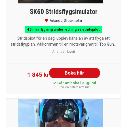
SK60 Stridsflygsimulator
Arlanda
,
Stockholm
45 min flygning under ledning av stridspilot
Stridspilot för en dag, upplev känslan av att flyga ett
stridsflygplan. Välkommen till en motsvarighet till Top Gun...
Arrangör:
Liveit
Boka här
1 845 kr
Går att boka i augusti
Utvalda datum året runt