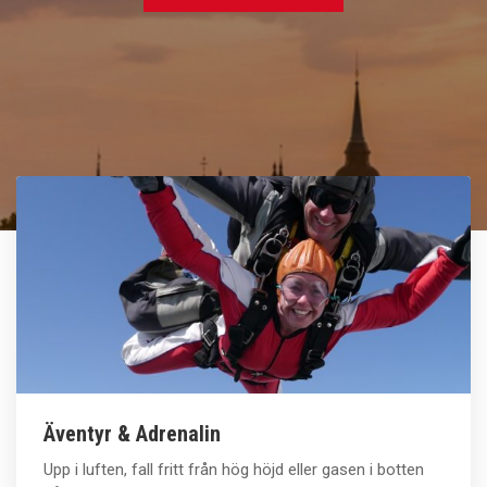
Jämför pris & boka
Jämför pris & boka
Jämför pris & boka
Äventyr & Adrenalin
Upp i luften, fall fritt från hög höjd eller gasen i botten