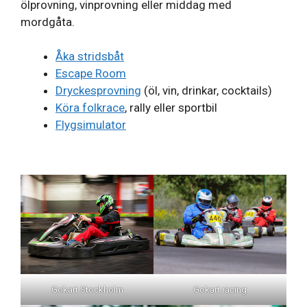
ölprovning, vinprovning eller middag med
mordgåta.
Åka stridsbåt
Escape Room
Dryckesprovning
(öl, vin, drinkar, cocktails)
Köra folkrace
, rally eller sportbil
Flygsimulator
Gokart racing
Gokart Stockholm