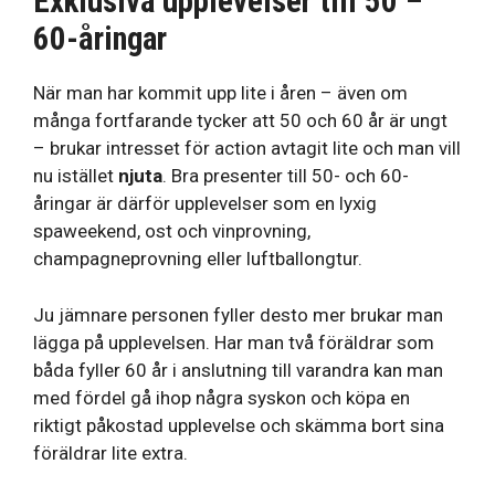
Exklusiva upplevelser till 50 –
60-åringar
När man har kommit upp lite i åren – även om
många fortfarande tycker att 50 och 60 år är ungt
– brukar intresset för action avtagit lite och man vill
nu istället
njuta
. Bra presenter till 50- och 60-
åringar är därför upplevelser som en lyxig
spaweekend, ost och vinprovning,
champagneprovning eller luftballongtur.
Ju jämnare personen fyller desto mer brukar man
lägga på upplevelsen. Har man två föräldrar som
båda fyller 60 år i anslutning till varandra kan man
med fördel gå ihop några syskon och köpa en
riktigt påkostad upplevelse och skämma bort sina
föräldrar lite extra.