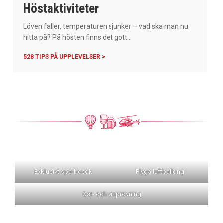
Höstaktiviteter
Löven faller, temperaturen sjunker – vad ska man nu
hitta på? På hösten finns det gott...
528 TIPS PÅ UPPLEVELSER >
Exklusivt spa-besök
Flyga luftballong
Ost- och vinprovning