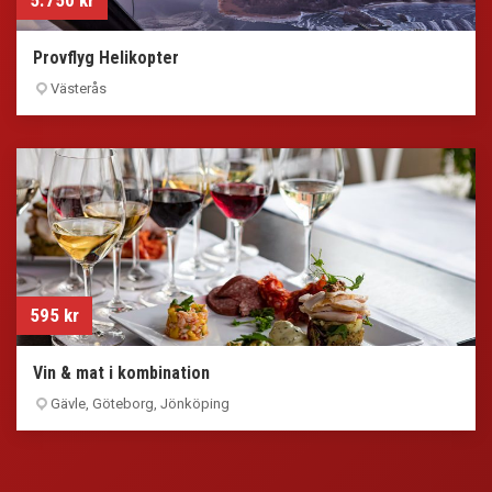
5.750
kr
Provflyg Helikopter
Västerås
595
kr
Vin & mat i kombination
Gävle
,
Göteborg
,
Jönköping