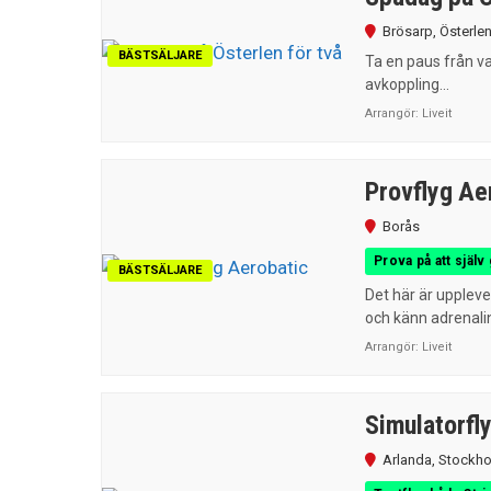
Brösarp
,
Österle
BÄSTSÄLJARE
Ta en paus från va
avkoppling...
Arrangör:
Liveit
Provflyg Ae
Borås
Prova på att själv 
BÄSTSÄLJARE
Det här är uppleve
och känn adrenalin
Arrangör:
Liveit
Simulatorfl
Arlanda
,
Stockh