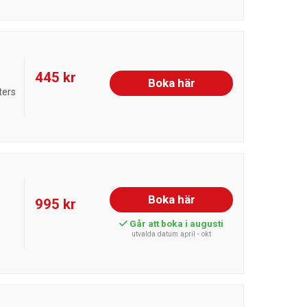
445 kr
Boka här
ters
Boka här
995 kr
Går att boka i augusti
utvalda datum april - okt