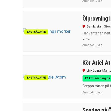
Arrangör:
Liveit
Ölprovning 
Gamla stan
,
Stoc
BÄSTSÄLJARE
Här väntar en helt
öl –...
Arrangör:
Liveit
Kör Ariel A
Linköping
,
Manto
BÄSTSÄLJARE
12 km körning på 
Greppa ratten på A
Arrangör:
Liveit
Spadag på Ö