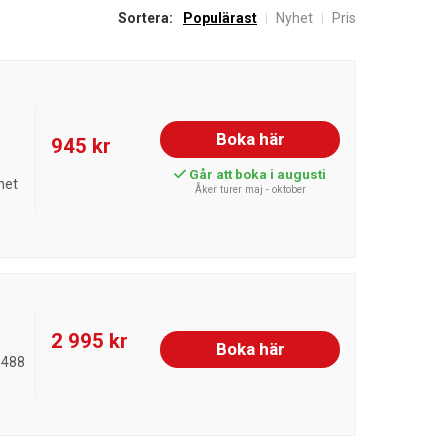
Sortera:
Populärast
|
Nyhet
|
Pris
Boka här
945 kr
Går att boka i augusti
het
Åker turer maj - oktober
2 995 kr
Boka här
 488