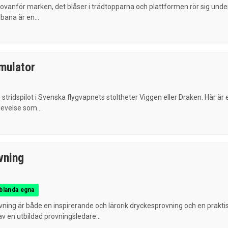
ovanför marken, det blåser i trädtopparna och plattformen rör sig unde
bana är en...
imulator
 stridspilot i Svenska flygvapnets stoltheter Viggen eller Draken. Här är 
evelse som...
vning
 blanda egna
ning är både en inspirerande och lärorik dryckesprovning och en prakti
av en utbildad provningsledare...