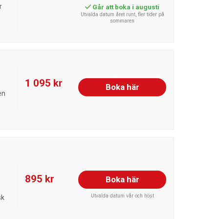
r
Går att boka i augusti
Utvalda datum året runt, fler tider på
sommaren
1 095 kr
Boka här
en
895 kr
Boka här
Utvalda datum vår och höst
sk