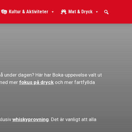
Kultur & Aktiviteter
Mat & Dryck
 på under dagen? Här har Boka-uppevelse valt ut
er med mer
fokus på dryck
och mer fartfyllda
klusiv
whiskyprovning
. Det är vanligt att alla