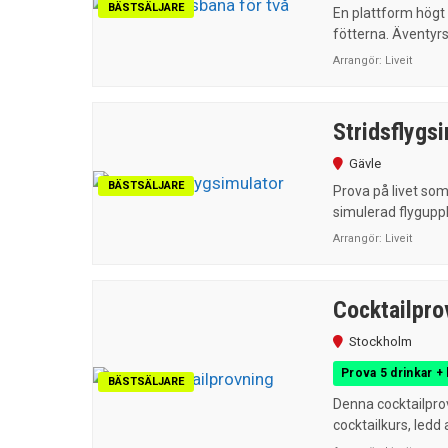
BÄSTSÄLJARE
En plattform högt 
fötterna. Äventyrs
Arrangör:
Liveit
Stridsflygs
Gävle
BÄSTSÄLJARE
Prova på livet som
simulerad flyguppl
Arrangör:
Liveit
Cocktailpro
Stockholm
Prova 5 drinkar +
BÄSTSÄLJARE
Denna cocktailprov
cocktailkurs, ledd 