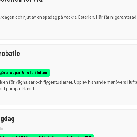
n
rdagen och njut av en spadag på vackra Österlen. Här får ni garanterad
robatic
göra loopar & rolls i luften
lsen för våghalsar och flygentusiaster. Upplev hisnande manövers i luft
et pumpa. Planet...
ygdag
olm