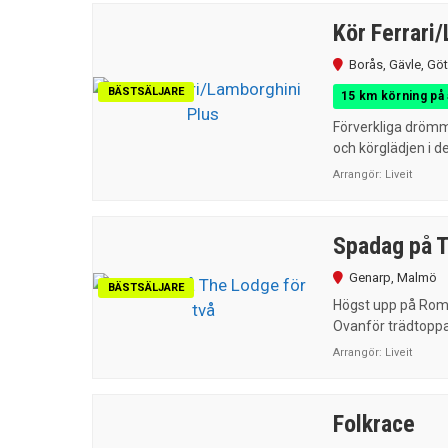
Kör Ferrari
Borås
,
Gävle
,
Göt
BÄSTSÄLJARE
15 km körning på 
Förverkliga drömm
och körglädjen i d
Arrangör:
Liveit
Spadag på T
Genarp
,
Malmö
BÄSTSÄLJARE
Högst upp på Rome
Ovanför trädtoppa
Arrangör:
Liveit
Folkrace