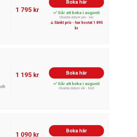
Boka här
1 795 kr
Går att boka i augusti
Utvalda datum jan - nov
Sänkt pris - har kostat 1 895
kr
Boka här
1 195 kr
Går att boka i augusti
och
Utvalda datum vår - höst
Boka här
1 090 kr