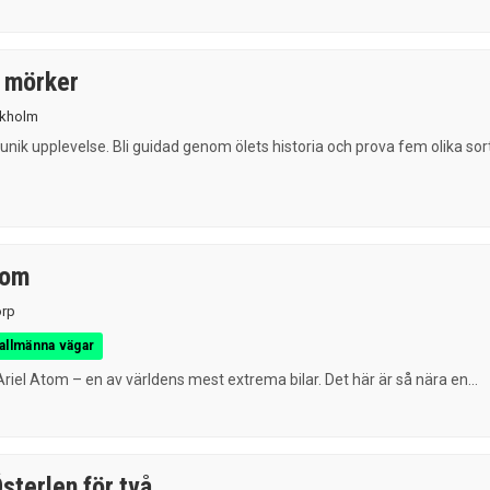
i mörker
kholm
 unik upplevelse. Bli guidad genom ölets historia och prova fem olika sor
tom
rp
allmänna vägar
riel Atom – en av världens mest extrema bilar. Det här är så nära en...
sterlen för två