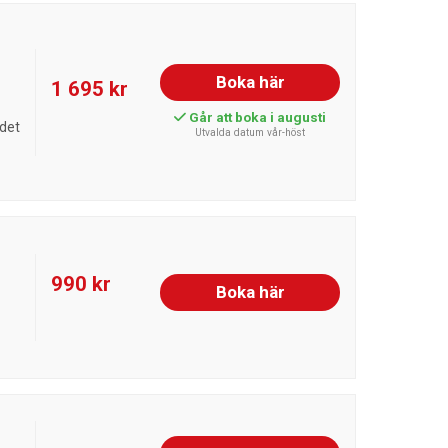
Boka här
1 695 kr
Går att boka i augusti
udet
Utvalda datum vår-höst
990 kr
Boka här