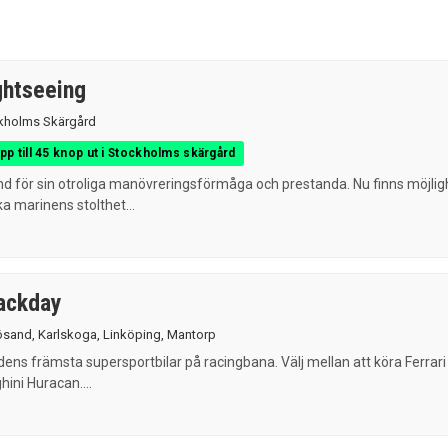
ghtseeing
kholms Skärgård
upp till 45 knop ut i Stockholms skärgård
nd för sin otroliga manövreringsförmåga och prestanda. Nu finns möjlig
a marinens stolthet...
ackday
ösand
,
Karlskoga
,
Linköping
,
Mantorp
dens främsta supersportbilar på racingbana. Välj mellan att köra Ferrari
ini Huracan....