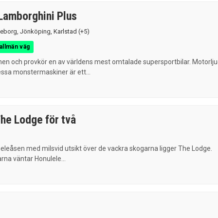
/Lamborghini Plus
eborg
,
Jönköping
,
Karlstad
(+5)
allmän väg
en och provkör en av världens mest omtalade supersportbilar. Motorlj
essa monstermaskiner är ett...
he Lodge för två
leåsen med milsvid utsikt över de vackra skogarna ligger The Lodge.
rna väntar Honulele...