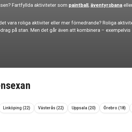
ssen? Fartfyllda aktiviteter som
paintball
,
äventyrsbana
elle
et vara roliga aktiviter eller mer förnedrande? Roliga aktivite
rag på stan. Men det går även att kombinera – exempelvis at
vensexan
Linköping (22)
Västerås (22)
Uppsala (20)
Örebro (18)