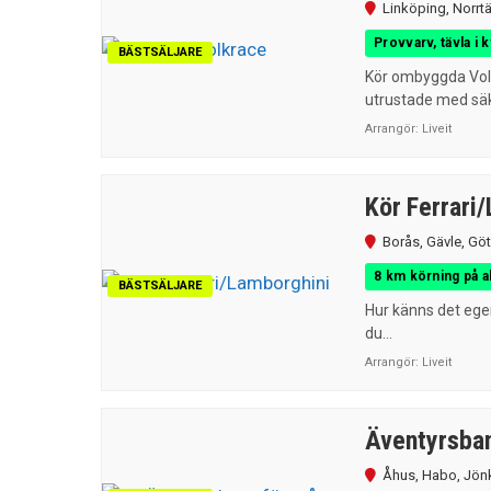
Linköping
,
Norrtä
Provvarv, tävla i k
BÄSTSÄLJARE
Kör ombyggda Volv
utrustade med säke
Arrangör:
Liveit
Kör Ferrari
Borås
,
Gävle
,
Göt
8 km körning på a
BÄSTSÄLJARE
Hur känns det egen
du...
Arrangör:
Liveit
Äventyrsban
Åhus
,
Habo
,
Jön