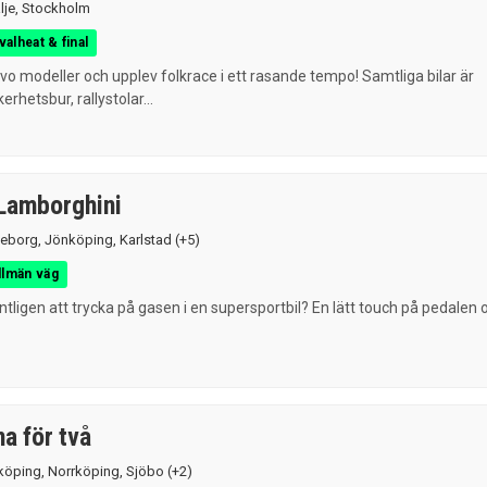
lje
,
Stockholm
valheat & final
o modeller och upplev folkrace i ett rasande tempo! Samtliga bilar är
rhetsbur, rallystolar...
/Lamborghini
eborg
,
Jönköping
,
Karlstad
(+5)
llmän väg
tligen att trycka på gasen i en supersportbil? En lätt touch på pedalen 
a för två
köping
,
Norrköping
,
Sjöbo
(+2)