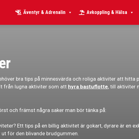
Äventyr & Adrenalin
Avkoppling & Hälsa
er
över bra tips på minnesvärda och roliga aktiviter att hitta
lt från lugna aktiviter som att
hyra bastuflotte
, till aktivit
 först och främst några saker man bör tänka på:
eter? Ett tips på en billig aktivitet är gokart, dyrare är en ex
er ut för den blivande brudgummen.