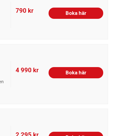
790 kr
Boka här
4 990 kr
Boka här
en
2 295 kr