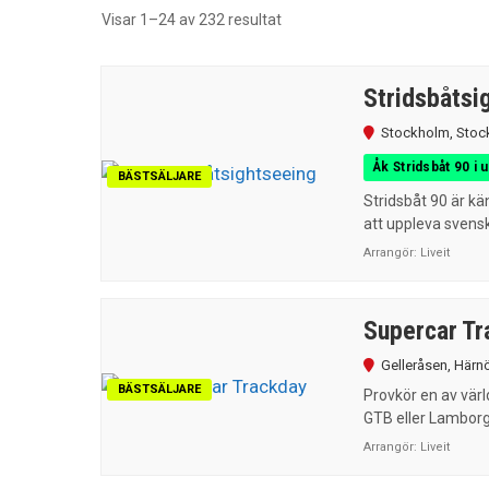
Sortera
Visar 1–24 av 232 resultat
efter
senaste
Stridsbåtsi
Stockholm
,
Stoc
Åk Stridsbåt 90 i 
BÄSTSÄLJARE
Stridsbåt 90 är kä
att uppleva svensk
Arrangör:
Liveit
Supercar Tr
Gelleråsen
,
Härn
BÄSTSÄLJARE
Provkör en av värl
GTB eller Lamborgh
Arrangör:
Liveit