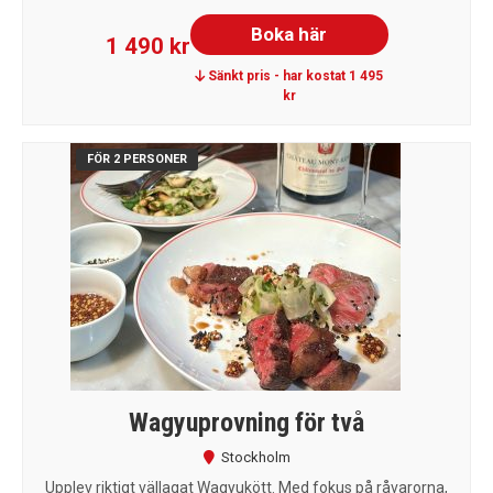
Boka här
1 490 kr
Sänkt pris - har kostat 1 495
kr
FÖR 2 PERSONER
Wagyuprovning för två
Stockholm
Upplev riktigt vällagat Wagyukött. Med fokus på råvarorna,