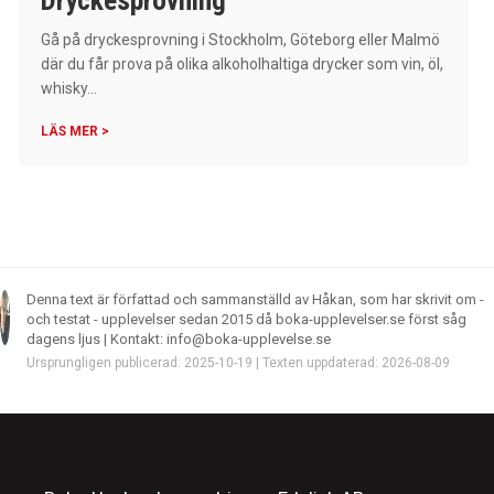
Dryckesprovning
Gå på dryckesprovning i Stockholm, Göteborg eller Malmö
där du får prova på olika alkoholhaltiga drycker som vin, öl,
whisky...
LÄS MER >
Denna text är författad och sammanställd av Håkan, som har skrivit om -
och testat - upplevelser sedan 2015 då boka-upplevelser.se först såg
dagens ljus | Kontakt: info@boka-upplevelse.se
Ursprungligen publicerad: 2025-10-19 | Texten uppdaterad: 2026-08-09