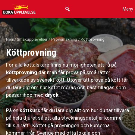
Hoppa
Meny
till
innehåll
Hem
/
Smakupplevelser
/
Provsmakning
/ Köttprovning
Köttprovning
För alla köttälskare finns nu möjligheten att få på
köttprovning
där man får prova på små rätter
tillverkade av svenskt kött. Utöver att prova på kött får
du lära dig om hur kötet möras och bäst tillagas som
passar ihop med
dryck
.
På en
köttkurs
får du lära dig allt om hur du tar tillvara
på hela djuret så att alla styckningsdetaljer kommer
till sin rätt. Köttet på provningen och kurserna
kommer från Sverige med ofta lokala och