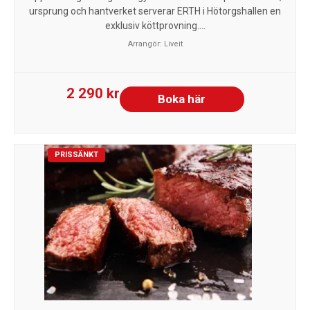
ursprung och hantverket serverar ERTH i Hötorgshallen en
exklusiv köttprovning....
Arrangör:
Liveit
2 290 kr
Boka här
PRISSÄNKT