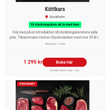
Köttkurs
Stockholm
Få styckningskniv att ta med hem
Följ med på en introduktion till styckningskonstens ädla
yrke. Tillsammans med en Styckmästare med över 35 år i...
Arrangör:
Liveit
1 295 kr
Boka här
Utvalda datum sept - maj
PRISSÄNKT