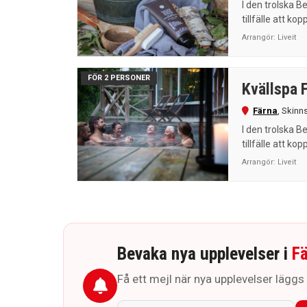
I den trolska B
tillfälle att kopp
Arrangör:
Liveit
FÖR 2 PERSONER
Kvällspa 
Färna
,
Skinn
I den trolska B
tillfälle att kopp
Arrangör:
Liveit
Bevaka nya upplevelser i
F
Få ett mejl när nya upplevelser läggs ti