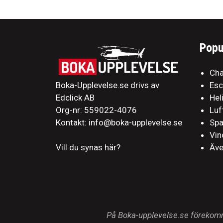
Popu
Cha
Boka-Upplevelse.se drivs av
Es
Edclick AB
Hel
Org-nr: 559022-4076
Luf
Kontakt: info@boka-upplevelse.se
Sp
Vin
Äve
Vill du synas här?
På Boka-upplevelse.se förekomme