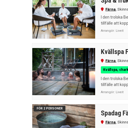
Spa & fru
Färna
,
Skinn
I den trolska B
tillfälle att kopp
Arrangör:
Liveit
Kvällspa 
Färna
,
Skinn
Kvällspa, char
I den trolska B
tillfälle att kopp
Arrangör:
Liveit
FÖR 2 PERSONER
Spadag Fä
Färna
,
Skinn