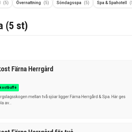
d
(5)
Övernattning
(5)
Söndagsspa
(5)
Spa & Spahotell
(
 (5 st)
kost Färna Herrgård
kostbuffé
ergslagsskogen mellan två sjöar ligger Färna Herrgård & Spa. Här ges
la av...