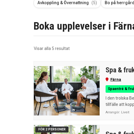
Avkoppling & Övernattning
(5)
Bo på herrgår
Boka upplevelser i Färna
Sortera
Visar alla 5 resultat
efter
senaste
Spa & fru
Färna
Spaentré & fru
I den trolska B
tillfälle att kopp
Arrangör:
Liveit
FÖR 2 PERSONER