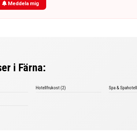
Meddela mig
er i Färna:
Hotellfrukost (2)
Spa & Spahotell