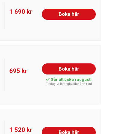
1 690 kr
Boka här
Boka här
695 kr
Går att boka i augusti
Fredag- & lördagkvällar året runt
1 520 kr
Boka här