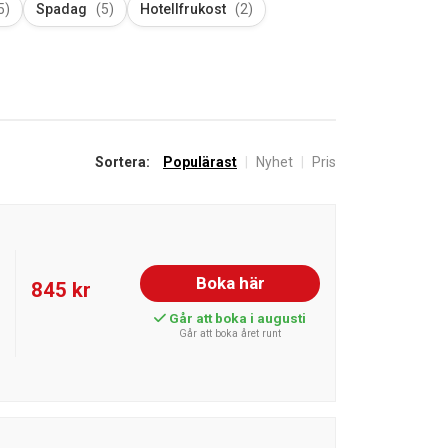
5)
Spadag
(5)
Hotellfrukost
(2)
Sortera:
Populärast
|
Nyhet
|
Pris
Boka här
845 kr
Går att boka i augusti
Går att boka året runt