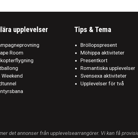
lära upplevelser
Tips & Tema
mpagneprovning
Bröllopspresent
cape Room
Möhippa aktiviteter
ikopterflygning
Presentkort
tballong
Romantiska upplevelser
a Weekend
Svensexa aktiviteter
dtunnel
Upplevelser för två
ntyrsbana
r det annonser från upplevelsearrangörer. Vi kan få provisio