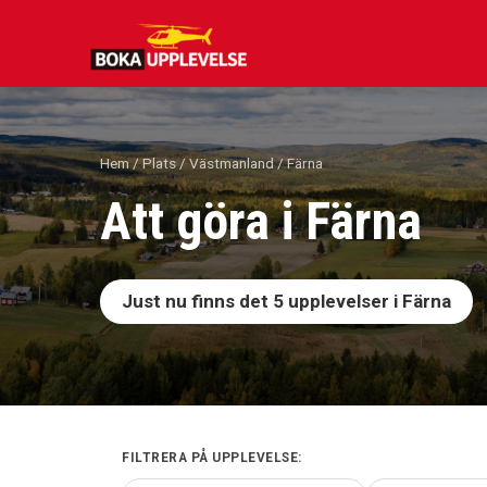
Hoppa
till
innehåll
Hem
/
Plats
/
Västmanland
/ Färna
Att göra i Färna
Just nu finns det
5
upplevelser i Färna
FILTRERA PÅ UPPLEVELSE: