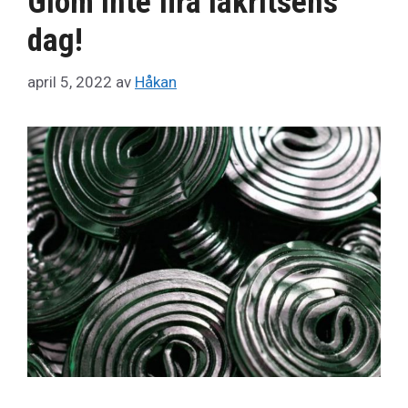
Glöm inte fira lakritsens
dag!
april 5, 2022
av
Håkan