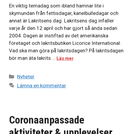
En viktig temadag som ibland hamnar lite i
skymundan från fettisdagar, kanelbulledagar och
annat är Lakritsens dag. Lakritsens dag infaller
varje år den 12 april och har gjort så ända sedan
2004. Dagen är instiftad av det amerikanska
företaget och lakritsbutiken Licorice International.
Vad ska man göra på lakritsdagen? På lakritsdagen
bör man äta lakrits …
Läs mer
Kategorier
Nyheter
Lämna en kommentar
Coronaanpassade
aktiviteter & upplevelser