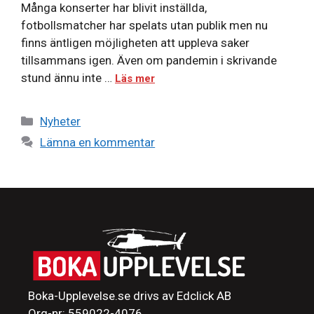
Många konserter har blivit inställda,
fotbollsmatcher har spelats utan publik men nu
finns äntligen möjligheten att uppleva saker
tillsammans igen. Även om pandemin i skrivande
stund ännu inte …
Läs mer
Kategorier
Nyheter
Lämna en kommentar
Boka-Upplevelse.se drivs av Edclick AB
Org-nr: 559022-4076