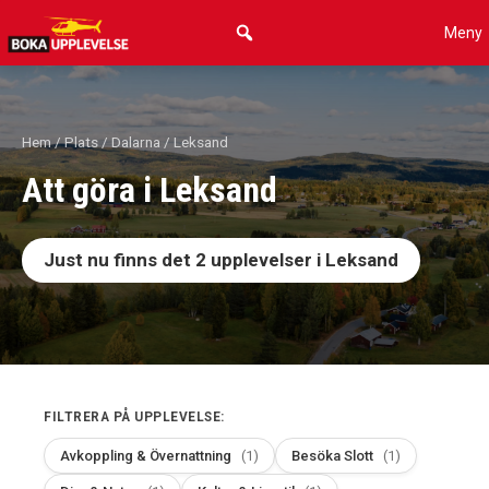
Hoppa
Meny
till
innehåll
Hem
/
Plats
/
Dalarna
/ Leksand
Att göra i Leksand
Just nu finns det
2
upplevelser i Leksand
FILTRERA PÅ UPPLEVELSE:
Avkoppling & Övernattning
(1)
Besöka Slott
(1)