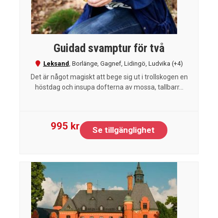
Guidad svamptur för två
Leksand
,
Borlänge
,
Gagnef
,
Lidingö
,
Ludvika
(+4)
Det är något magiskt att bege sig ut i trollskogen en
höstdag och insupa dofterna av mossa, tallbarr...
995 kr
Se tillgänglighet