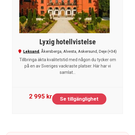
Lyxig hotellvistelse
Leksand
,
Åkersberga
,
Alvesta
,
Askersund
,
Deje
(+34)
Tillbringa äkta kvalitetstid med någon du tycker om
på en av Sveriges vackraste platser. Här har vi
samlat...
2 995 kr
Se tillgänglighet