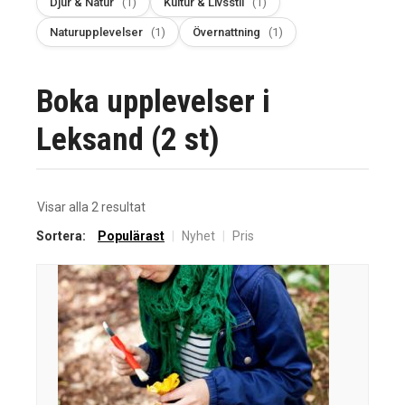
Djur & Natur
(1)
Kultur & Livsstil
(1)
Naturupplevelser
(1)
Övernattning
(1)
Boka upplevelser i
Leksand (2 st)
Sortera
Visar alla 2 resultat
efter
Sortera:
Populärast
|
Nyhet
|
Pris
senaste