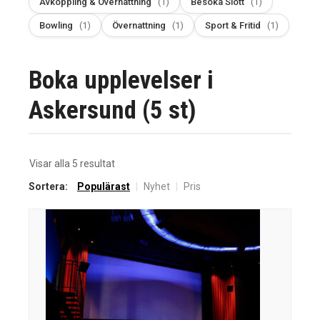
Avkoppling & Övernattning
(1)
Besöka Slott
(1)
Bowling
(1)
Övernattning
(1)
Sport & Fritid
(1)
Boka upplevelser i
Askersund (5 st)
Sortera
Visar alla 5 resultat
efter
Sortera:
Populärast
|
Nyhet
|
Pris
senaste