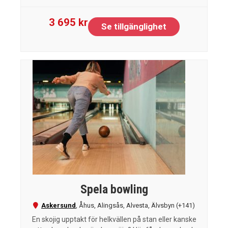
3 695 kr
Se tillgänglighet
Spela bowling
Askersund
,
Åhus
,
Alingsås
,
Alvesta
,
Älvsbyn
(+141)
En skojig upptakt för helkvällen på stan eller kanske