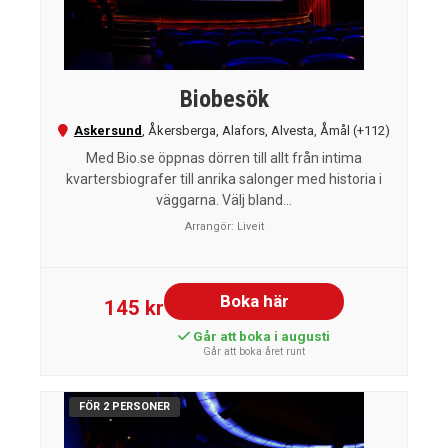
Biobesök
Askersund
,
Åkersberga
,
Alafors
,
Alvesta
,
Åmål
(+112)
Med Bio.se öppnas dörren till allt från intima
kvartersbiografer till anrika salonger med historia i
väggarna. Välj bland...
Arrangör:
Liveit
Boka här
145 kr
Går att boka i augusti
Går att boka året runt
FÖR 2 PERSONER