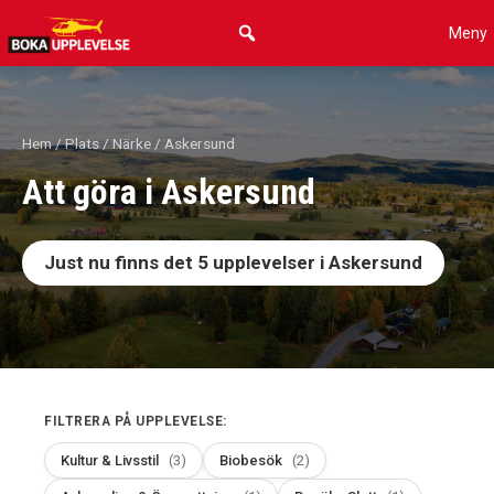
Hoppa
Meny
till
innehåll
Hem
/
Plats
/
Närke
/ Askersund
Att göra i Askersund
Just nu finns det
5
upplevelser i Askersund
FILTRERA PÅ UPPLEVELSE:
Kultur & Livsstil
(3)
Biobesök
(2)