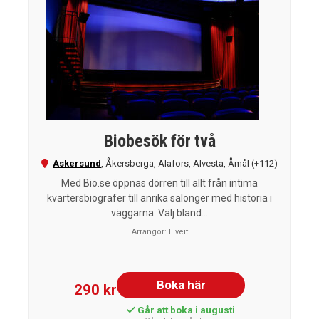
Biobesök för två
Askersund
,
Åkersberga
,
Alafors
,
Alvesta
,
Åmål
(+112)
Med Bio.se öppnas dörren till allt från intima
kvartersbiografer till anrika salonger med historia i
väggarna. Välj bland...
Arrangör:
Liveit
Boka här
290 kr
Går att boka i augusti