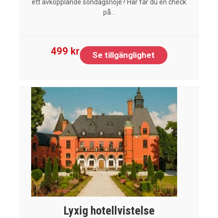
ett avkopplande söndagsnöje? Här får du en check
på...
499 kr
Se tillgänglighet
Lyxig hotellvistelse