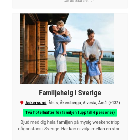
Går att boka året runt
Familjehelg i Sverige
Askersund
,
Åhus
,
Åkersberga
,
Alvesta
,
Åmål
(+132)
Två hotellnätter för familjen (upp till 4 personer)
Bjud med dig hela familjen på mysig weekendtripp
någonstans i Sverige. Här kan ni välja mellan en stor...