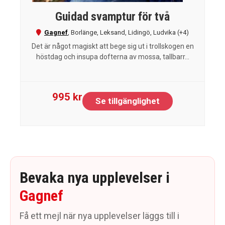
Guidad svamptur för två
Gagnef
,
Borlänge
,
Leksand
,
Lidingö
,
Ludvika
(+4)
Det är något magiskt att bege sig ut i trollskogen en
höstdag och insupa dofterna av mossa, tallbarr...
995 kr
Se tillgänglighet
Bevaka nya upplevelser i
Gagnef
Få ett mejl när nya upplevelser läggs till i