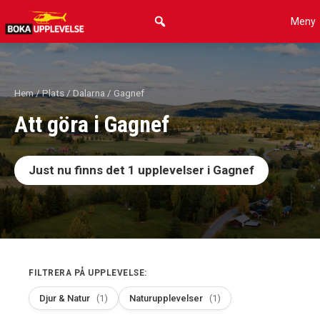
Hoppa
Meny
till
innehåll
Hem
/
Plats
/
Dalarna
/ Gagnef
Att göra i Gagnef
Just nu finns det
1
upplevelser i Gagnef
FILTRERA PÅ UPPLEVELSE:
Djur & Natur
(1)
Naturupplevelser
(1)