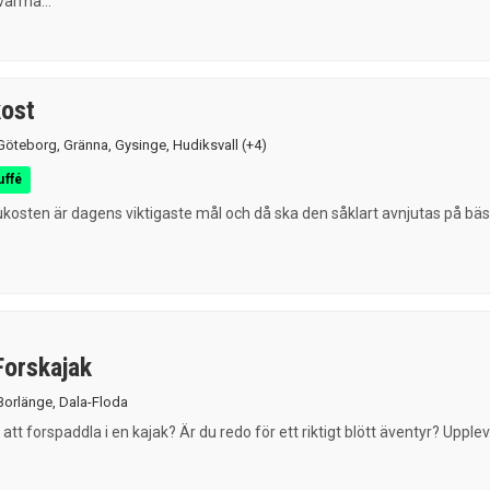
varma...
kost
Göteborg
,
Gränna
,
Gysinge
,
Hudiksvall
(+4)
uffé
ukosten är dagens viktigaste mål och då ska den såklart avnjutas på bä
Forskajak
Borlänge
,
Dala-Floda
 att forspaddla i en kajak? Är du redo för ett riktigt blött äventyr? Upplev.