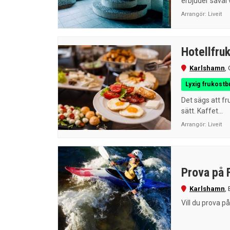
erbjuder såväl 
Arrangör:
Liveit
Hotellfru
Karlshamn
,
Lyxig frukostb
Det sägs att fr
sätt. Kaffet...
Arrangör:
Liveit
Prova på 
Karlshamn
,
Vill du prova på