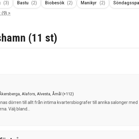
g
(3)
Bastu
(2)
Biobesök
(2)
Manikyr
(2)
Söndagssp
 (9) >
shamn (11 st)
Åkersberga
,
Alafors
,
Alvesta
,
Åmål
(+112)
as dörren till allt från intima kvartersbiografer till anrika salonger med
rna. Välj bland...