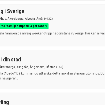
g i Sverige
Åhus
,
Åkersberga
,
Alvesta
,
Åmål
(+132)
r för familjen (upp till 4 personer)
ela familjen på mysig weekendtripp någonstans i Sverige. Här kan ni väl
.
i din stad
Åkersberga
,
Alingsås
,
Ängelholm
,
Båstad
(+67)
spela Cluedo? Då kommer du att älska detta mordmysterium utomhus. Du
 navigerar...
ling