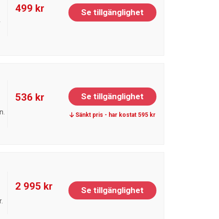
499 kr
Se tillgänglighet
r
536 kr
Se tillgänglighet
n.
Sänkt pris - har kostat 595 kr
2 995 kr
Se tillgänglighet
.