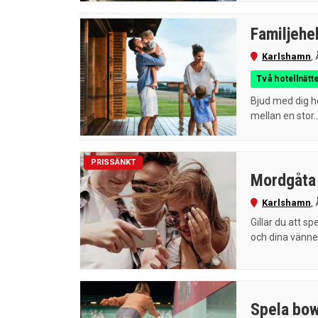
Familjehel
Karlshamn
,
Två hotellnätte
Bjud med dig h
mellan en stor..
PRISSÄNKT
Mordgåta 
Karlshamn
,
Gillar du att 
och dina vänner
Spela bow