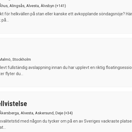
Åhus
,
Alingsås
,
Alvesta
,
Älvsbyn
(+141)
kt för helkvällen på stan eller kanske ett avkopplande söndagsnöje? Hä
 på...
Malmö
,
Stockholm
levt fullständig avslappning innan du har upplevt en riktig floatingsessio
r flyter du...
llvistelse
Åkersberga
,
Alvesta
,
Askersund
,
Deje
(+34)
 kvalitetstid med någon du tycker om på en av Sveriges vackraste platser
t...