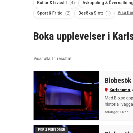
Kultur & Livsstil
(4)
Avkoppling & Övernattnin
Visa fler
Sport & Fritid
(2)
Besöka Slott
(1)
Boka upplevelser i Karl
Sortera
Visar alla 11 resultat
efter
senaste
Biobesök
Karlshamn
,
Med Bio.se öppn
historia i vägga
Arrangör:
Liveit
FÖR 2 PERSONER