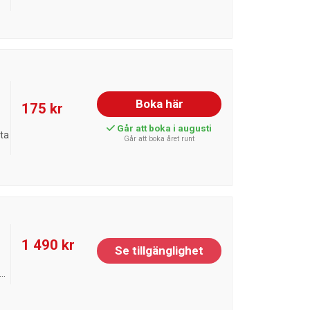
Boka här
175 kr
Går att boka i augusti
sta
Går att boka året runt
1 490 kr
Se tillgänglighet
..