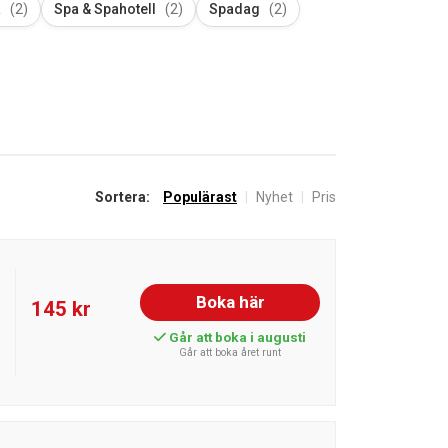
a
(2)
Spa & Spahotell
(2)
Spadag
(2)
Sortera:
Populärast
|
Nyhet
|
Pris
Boka här
145 kr
Går att boka i augusti
Går att boka året runt