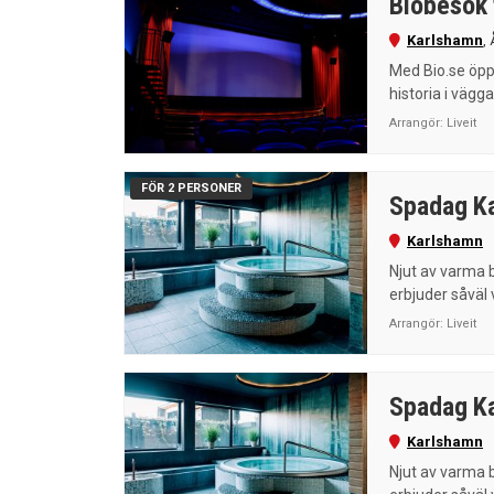
Biobesök 
Karlshamn
,
Med Bio.se öppn
historia i vägga
Arrangör:
Liveit
FÖR 2 PERSONER
Spadag Ka
Karlshamn
Njut av varma b
erbjuder såväl 
Arrangör:
Liveit
Spadag K
Karlshamn
Njut av varma b