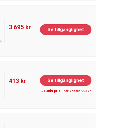
3 695 kr
Se tillgänglighet
ja
413 kr
Se tillgänglighet
Sänkt pris - har kostat 550 kr