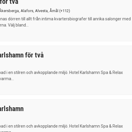
för två
Åkersberga
,
Alafors
,
Alvesta
,
Åmål
(+112)
as dörren till allt från intima kvartersbiografer till anrika salonger med
rna. Välj bland...
rlshamn för två
ad i en stilren och avkopplande miljö. Hotel Karlshamn Spa & Relax
varma...
arlshamn
ad i en stilren och avkopplande miljö. Hotel Karlshamn Spa & Relax