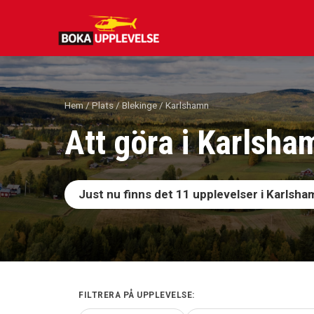
Hoppa
till
innehåll
Hem
/
Plats
/
Blekinge
/ Karlshamn
Att göra i Karlsha
Just nu finns det
11
upplevelser i Karlsha
FILTRERA PÅ UPPLEVELSE: