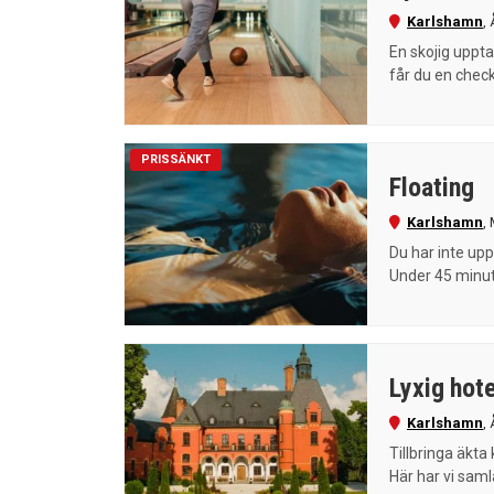
Karlshamn
,
En skojig uppta
får du en check
PRISSÄNKT
Floating
Karlshamn
,
Du har inte upp
Under 45 minute
Lyxig hote
Karlshamn
,
Tillbringa äkta
Här har vi samla