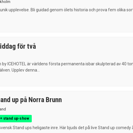
kholm
 unik upplevelse. Bli guidad genom ölets historia och prova fem olika sor
ddag för två
by ICEHOTEL är världens första permanenta isbar skulpterad av 40 to
älven. Upplev denna...
and up på Norra Brunn
and
 + stand up-show
svensk Stand ups heligaste inre. Här bjuds det på live Stand up comedy 