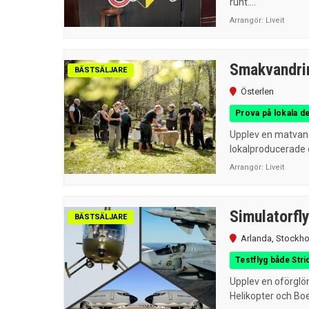
runt....
Arrangör:
Liveit
Smakvandri
BÄSTSÄLJARE
Österlen
Prova på lokala d
Upplev en matvandr
lokalproducerade 
Arrangör:
Liveit
Simulatorfl
BÄSTSÄLJARE
Arlanda
,
Stockh
Testflyg både Str
Upplev en oförglöm
Helikopter och Boe