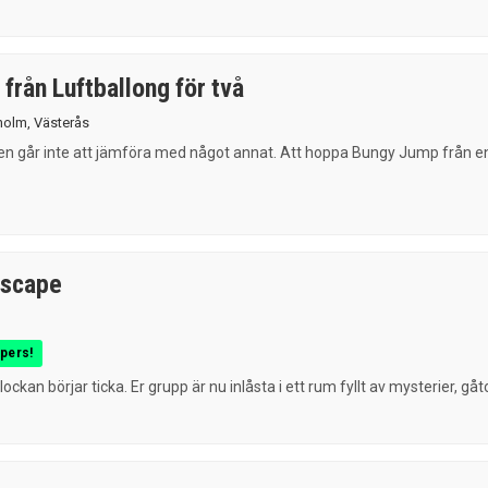
från Luftballong för två
holm
,
Västerås
en går inte att jämföra med något annat. Att hoppa Bungy Jump från en 
Escape
 pers!
ockan börjar ticka. Er grupp är nu inlåsta i ett rum fyllt av mysterier, gåtor