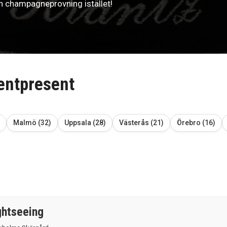
en champagneprovning istället!
dentpresent
Malmö (32)
Uppsala (28)
Västerås (21)
Örebro (16)
ghtseeing