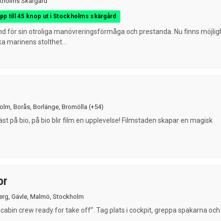
kholms Skärgård
upp till 45 knop ut i Stockholms skärgård
nd för sin otroliga manövreringsförmåga och prestanda. Nu finns möjlig
a marinens stolthet...
olm
,
Borås
,
Borlänge
,
Bromölla
(+54)
bäst på bio, på bio blir film en upplevelse! Filmstaden skapar en magisk
or
erg
,
Gävle
,
Malmö
,
Stockholm
, cabin crew ready for take off”. Tag plats i cockpit, greppa spakarna och
.