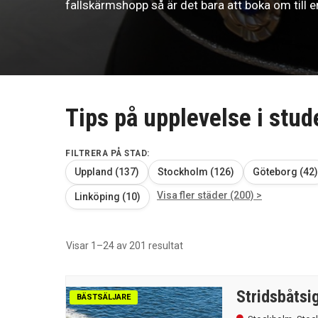
fallskärmshopp så är det bara att boka om till 
Tips på upplevelse i stu
FILTRERA PÅ STAD:
Uppland (137)
Stockholm (126)
Göteborg (42)
Visa fler städer (200) >
Linköping (10)
Sortera
Visar 1–24 av 201 resultat
efter
senaste
Stridsbåtsi
BÄSTSÄLJARE