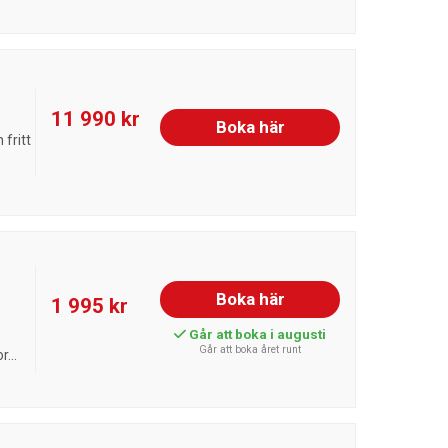
11 990 kr
Boka här
fritt
Boka här
1 995 kr
Går att boka i augusti
Går att boka året runt
...