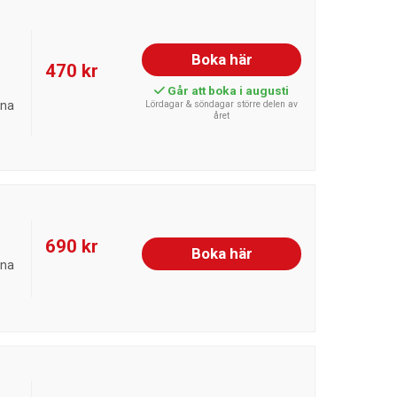
Boka här
470 kr
Går att boka i augusti
rna
Lördagar & söndagar större delen av
året
690 kr
Boka här
rna