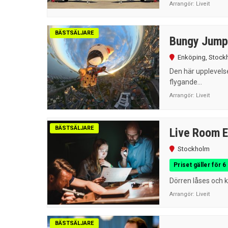
Arrangör:
Liveit
BÄSTSÄLJARE
Bungy Jump 
Enköping
,
Stock
Den här upplevels
flygande...
Arrangör:
Liveit
BÄSTSÄLJARE
Live Room 
Stockholm
Priset gäller för 6
Dörren låses och kl
Arrangör:
Liveit
BÄSTSÄLJARE