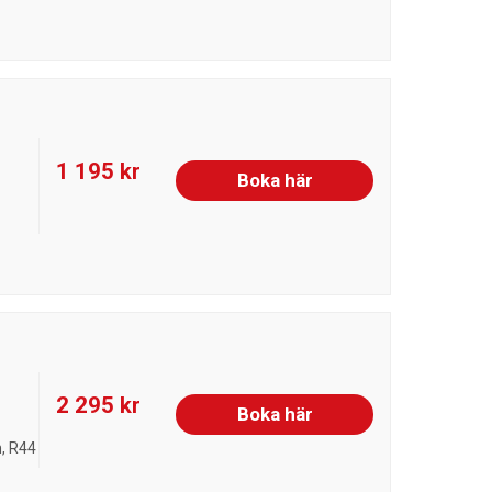
1 195 kr
Boka här
2 295 kr
Boka här
n, R44