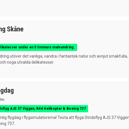
ng Skåne
elikatesser under en 5 timmars matvandring.
ing utöver det vanliga, vandra i fantastisk natur och avnjut smakfulla,
och noga utvalda delikatesser.
ygdag
olm
idsflyg AJS 37 Viggen, R44 Helikopter & Boeing 737
lig flygdag i flygsimulatorerna! Testa att flyga Stridsflyg AJS 37 Vigge
ing 737...