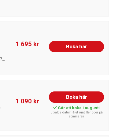
1 695 kr
Boka här
...
Boka här
1 090 kr
r
Går att boka i augusti
Utvalda datum året runt, fler tider på
sommaren