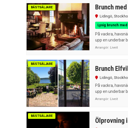
Brunch med 
BÄSTSÄLJARE
Lidingö
,
Stockho
Lyxig brunch med 
På vackra, havsnär
upp en underbar br
Arrangör:
Liveit
BÄSTSÄLJARE
Brunch Elfvi
Lidingö
,
Stockho
På vackra, havsnär
upp en underbar br
Arrangör:
Liveit
BÄSTSÄLJARE
Ölprovning 