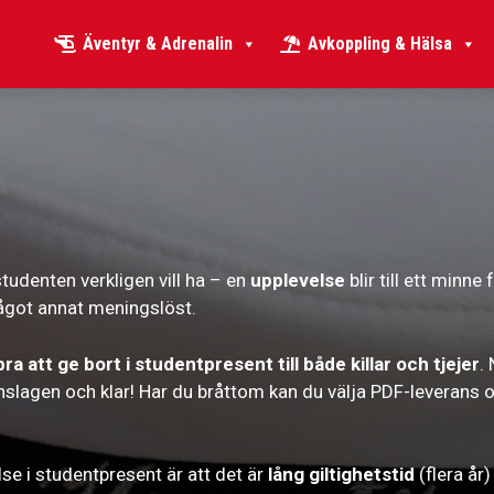
Äventyr & Adrenalin
Avkoppling & Hälsa
udenten verkligen vill ha – en
upplevelse
blir till ett minn
 något annat meningslöst.
ra att ge bort i studentpresent till både killar och tjejer
.
lagen och klar! Har du bråttom kan du välja PDF-leverans oc
se i studentpresent är att det är
lång giltighetstid
(flera år