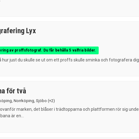
rafering Lyx
ring av proffsfotograf. Du får behålla 5 valfria bilder.
 hur just du skulle se ut om ett proffs skulle sminka och fotografera dig?
a för två
köping
,
Norrköping
,
Sjöbo
(+2)
ovanför marken, det blåser i trädtopparna och plattformen rör sig unde
bana är en...