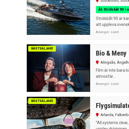
Stockholm
,
Stoc
Åk Stridsbåt 90 i 
Stridsbåt 90 är kä
att uppleva svensk
Arrangör:
Liveit
BÄSTSÄLJARE
Bio & Meny
Alingsås
,
Ängelh
Film är inte bara 
atmosfär...
Arrangör:
Liveit
BÄSTSÄLJARE
Flygsimulat
Arlanda
,
Falkenb
”All systems clear
upplev drömmen..