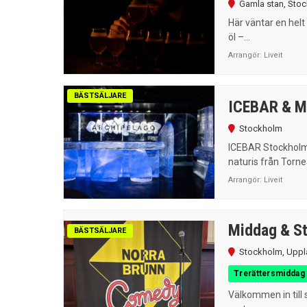
Gamla stan
,
Stoc
Här väntar en helt
öl –...
Arrangör:
Liveit
BÄSTSÄLJARE
ICEBAR & Mi
Stockholm
ICEBAR Stockholm 
naturis från Torne
Arrangör:
Liveit
Middag & St
BÄSTSÄLJARE
Stockholm
,
Uppl
Trerättersmiddag
Välkommen in till 