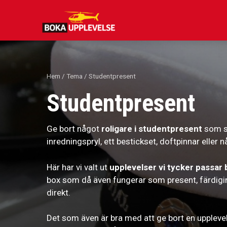
Hoppa
till
innehåll
Hem
/
Tema
/ Studentpresent
Studentpresent
Ge bort något
roligare i studentpresent
som st
inredningspryl, ett bestickset, doftpinnar eller
Här har vi valt ut
upplevelser vi tycker passar b
box som då även fungerar som present, färdigins
direkt.
Det som även är bra med att ge bort en upplevel