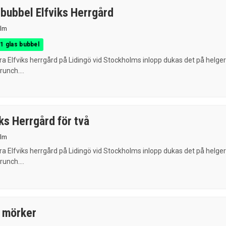
bubbel Elfviks Herrgård
lm
1 glas bubbel
a Elfviks herrgård på Lidingö vid Stockholms inlopp dukas det på helge
unch....
ks Herrgård för två
lm
a Elfviks herrgård på Lidingö vid Stockholms inlopp dukas det på helge
unch....
i mörker