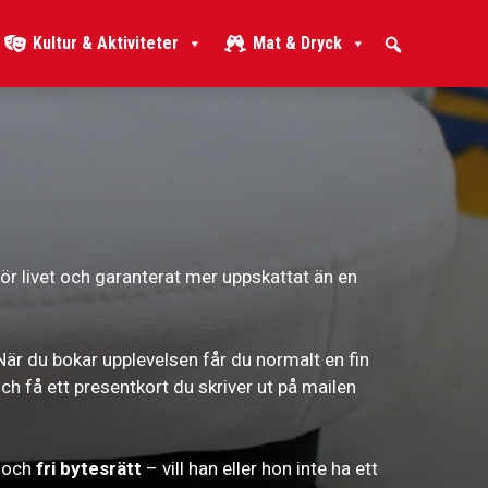
Kultur & Aktiviteter
Mat & Dryck
e för livet och garanterat mer uppskattat än en
 När du bokar upplevelsen får du normalt en fin
h få ett presentkort du skriver ut på mailen
) och
fri bytesrätt
– vill han eller hon inte ha ett