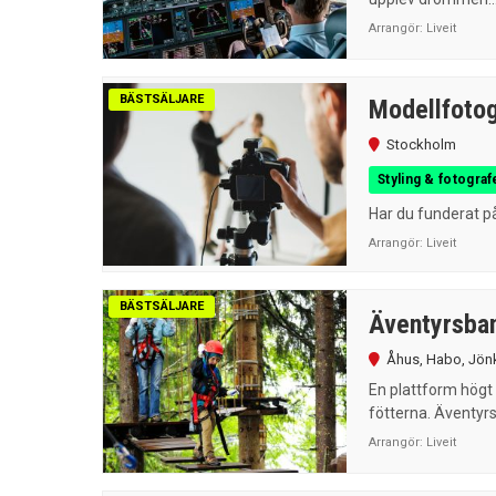
Arrangör:
Liveit
BÄSTSÄLJARE
Modellfotog
Stockholm
Styling & fotografe
Har du funderat på
Arrangör:
Liveit
BÄSTSÄLJARE
Äventyrsban
Åhus
,
Habo
,
Jön
En plattform högt 
fötterna. Äventyrs
Arrangör:
Liveit