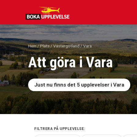
Hoppa
till
innehåll
Hem
/
Plats
/
Västergötland
/ Vara
Att göra i Vara
Just nu finns det
5
upplevelser i Vara
FILTRERA PÅ UPPLEVELSE: