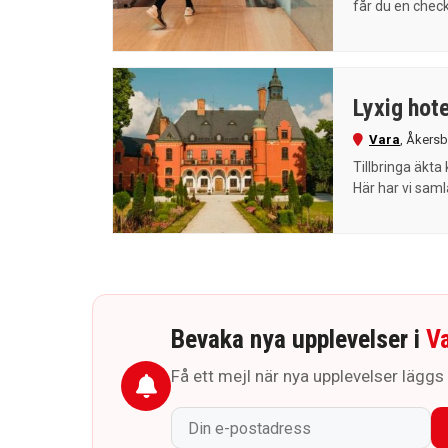
får du en check
Lyxig hote
Vara
,
Åkersb
Tillbringa äkta
Här har vi samla
Bevaka nya upplevelser i
V
Få ett mejl när nya upplevelser läggs ti