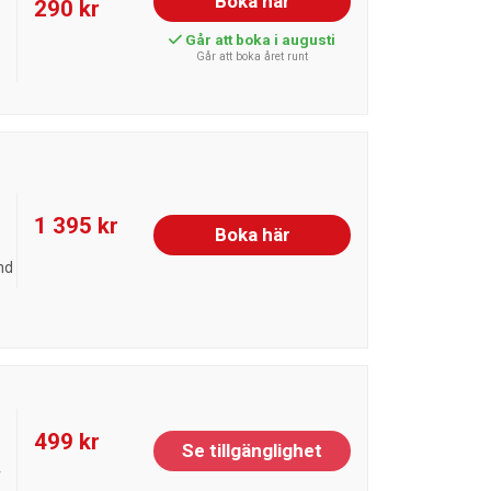
Boka här
290 kr
Går att boka i augusti
Går att boka året runt
1 395 kr
Boka här
nd
499 kr
Se tillgänglighet
r