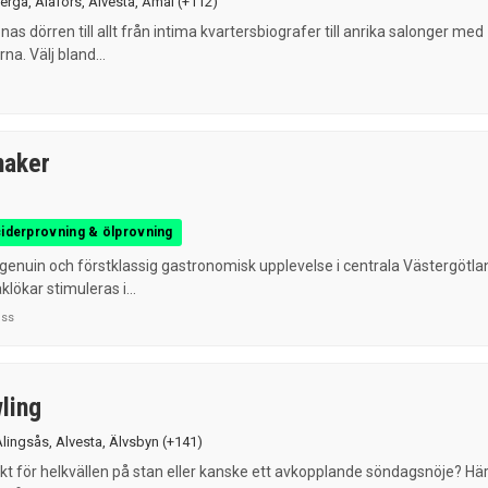
erga
,
Alafors
,
Alvesta
,
Åmål
(+112)
as dörren till allt från intima kvartersbiografer till anrika salonger med
rna. Välj bland...
maker
ciderprovning & ölprovning
 genuin och förstklassig gastronomisk upplevelse i centrala Västergötla
klökar stimuleras i...
uss
ling
Alingsås
,
Alvesta
,
Älvsbyn
(+141)
kt för helkvällen på stan eller kanske ett avkopplande söndagsnöje? Hä