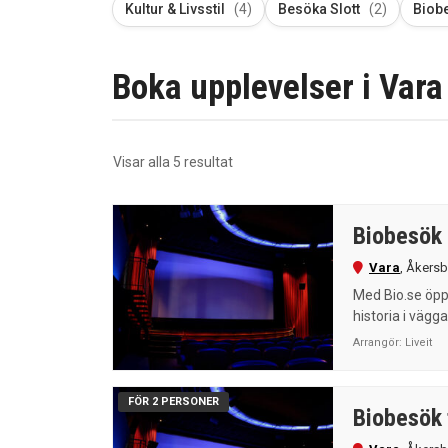
Kultur & Livsstil
(4)
Besöka Slott
(2)
Biob
Boka upplevelser i Vara 
Sortera
Visar alla 5 resultat
efter
senaste
Biobesök
Vara
,
Åkersb
Med Bio.se öppn
historia i vägga
Arrangör:
Liveit
FÖR 2 PERSONER
Biobesök 