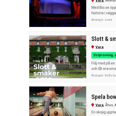
Vara
,
Åkersb
Med Bio.se öppn
historia i vägga
Arrangör:
Liveit
Slott & s
Vara
Ostprovning, 
Följ med på en
och låt era sma
Arrangör:
Rolfs b
Spela bow
Vara
,
Åhus
,
En skojig uppta