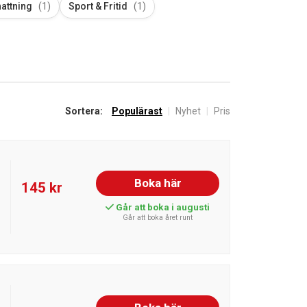
attning
(1)
Sport & Fritid
(1)
Sortera:
Populärast
|
Nyhet
|
Pris
Boka här
145 kr
Går att boka i augusti
Går att boka året runt