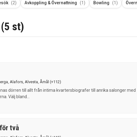
esök
(2)
Avkoppling & Övernattning
(1)
Bowling
(1)
Övern
(5 st)
erga
,
Alafors
,
Alvesta
,
Åmål
(+112)
as dörren till allt från intima kvartersbiografer till anrika salonger med
rna. Välj bland...
för två