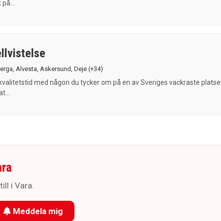
 på...
llvistelse
erga
,
Alvesta
,
Askersund
,
Deje
(+34)
 kvalitetstid med någon du tycker om på en av Sveriges vackraste platser
t...
ara
ll i Vara.
Meddela mig