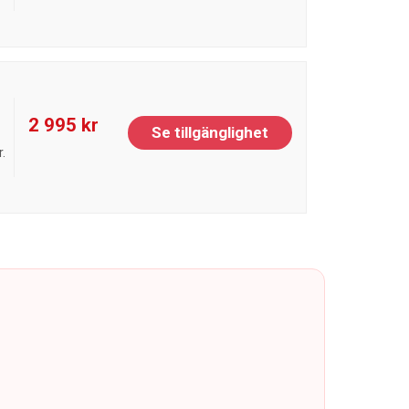
2 995 kr
Se tillgänglighet
.