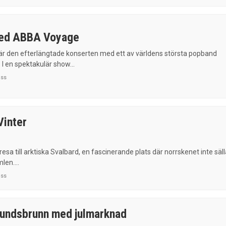
ed ABBA Voyage
 den efterlängtade konserten med ett av världens största popband
I en spektakulär show...
uss
Vinter
resa till arktiska Svalbard, en fascinerande plats där norrskenet inte säl
len....
uss
undsbrunn med julmarknad