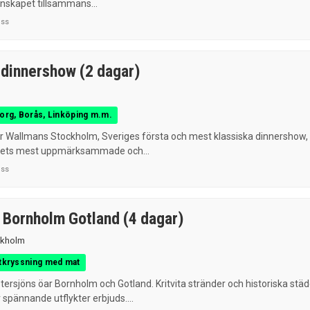
anskapet tillsammans...
uss
dinnershow (2 dagar)
borg, Borås, Linköping m.m.
 Wallmans Stockholm, Sveriges första och mest klassiska dinnershow,
ndets mest uppmärksammade och...
uss
 Bornholm Gotland (4 dagar)
ckholm
åtkryssning med mat
östersjöns öar Bornholm och Gotland. Kritvita stränder och historiska städ
r spännande utflykter erbjuds....