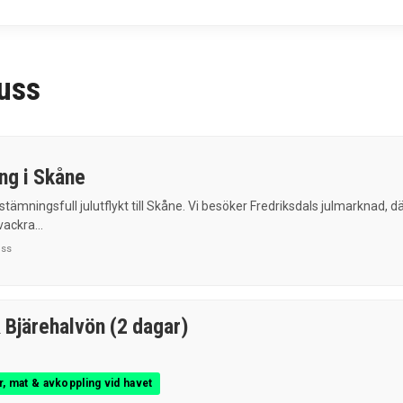
buss
ng i Skåne
stämningsfull julutflykt till Skåne. Vi besöker Fredriksdals julmarknad, d
vackra...
uss
 Bjärehalvön (2 dagar)
ur, mat & avkoppling vid havet