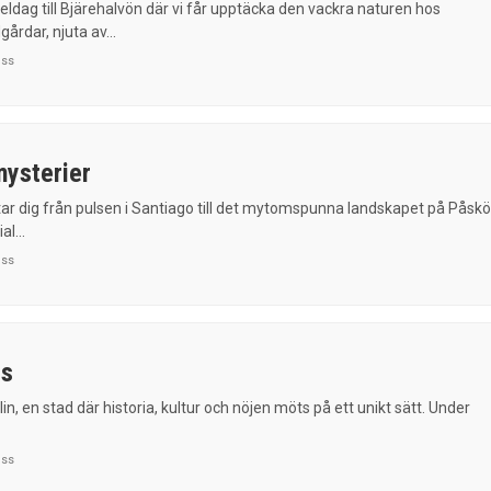
ldag till Bjärehalvön där vi får upptäcka den vackra naturen hos
årdar, njuta av...
uss
ysterier
tar dig från pulsen i Santiago till det mytomspunna landskapet på Påskö
l...
uss
ss
rlin, en stad där historia, kultur och nöjen möts på ett unikt sätt. Under
uss