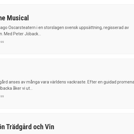
he Musical
icago Oscarsteatern i en storslagen svensk uppsättning, regisserad av
n. Med Peter Jöback...
uss
rgård anses av många vara världens vackraste. Efter en guidad promen
lbacka åker vi ut...
uss
ön Trädgård och Vin