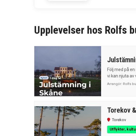
Upplevelser hos Rolfs 
Julstämni
Följ med på en 
vi kan njuta av 
Arrangör:
Rolfs b
Torekov &
Torekov
Utflykter, kult