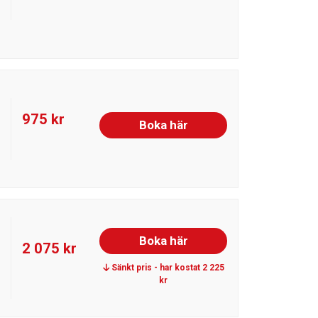
975 kr
Boka här
Boka här
2 075 kr
Sänkt pris - har kostat 2 225
kr