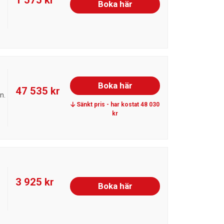
1 575 kr
Boka här
Boka här
47 535 kr
n.
Sänkt pris - har kostat 48 030
kr
3 925 kr
Boka här