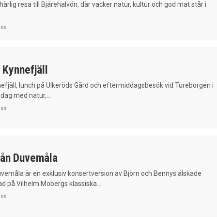
ärlig resa till Bjärehalvön, där vacker natur, kultur och god mat står i
uss
 Kynnefjäll
nefjäll, lunch på Ulkeröds Gård och eftermiddagsbesök vid Tureborgen i
dag med natur,...
uss
från Duvemåla
Duvemåla är en exklusiv konsertversion av Björn och Bennys älskade
d på Vilhelm Mobergs klassiska...
uss