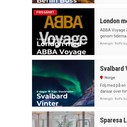
PRISSÄNKT
London m
ABBA Voyage är
genom tiderna. 
Arrangör:
Rolfs b
Svalbard 
Norge
Följ med på en 
dansar över him
Arrangör:
Rolfs b
Sparesa L