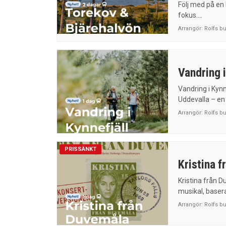
Följ med på en h
fokus....
Arrangör:
Rolfs b
Vandring i
Vandring i Kyn
Uddevalla – en 
Arrangör:
Rolfs b
PRISSÄNKT
Kristina 
Kristina från 
musikal, basera
Arrangör:
Rolfs b