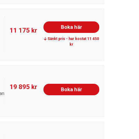
Boka här
11 175 kr
Sänkt pris - har kostat 11 450
kr
19 895 kr
Boka här
lan