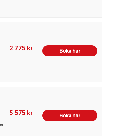
2 775 kr
Boka här
5 575 kr
Boka här
er