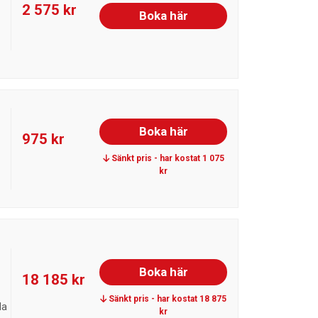
2 575 kr
Boka här
Boka här
975 kr
Sänkt pris - har kostat 1 075
kr
Boka här
18 185 kr
Sänkt pris - har kostat 18 875
da
kr