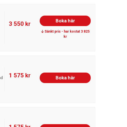
Boka här
3 550 kr
Sänkt pris - har kostat 3 825
kr
1 575 kr
Boka här
ad