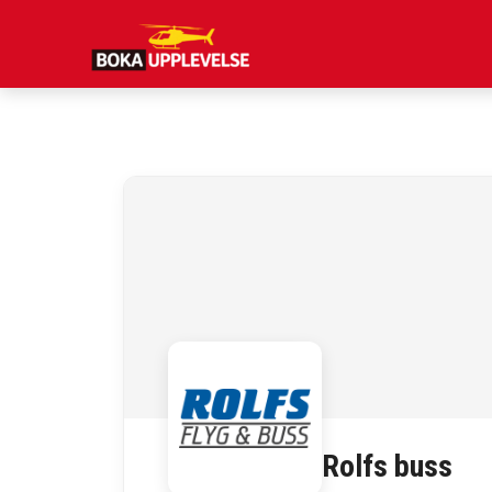
Hoppa
till
innehåll
Rolfs buss