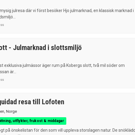
mysig julresa där vi först besöker Hjo julmarknad, en klassisk marknad i
smiljö...
uss
tt - Julmarknad i slottsmiljö
st exklusiva julmässor äger rum på Kobergs slott, två mil söder om
ssan är...
uss
uidad resa till Lofoten
ten
,
Norge
attning, utflykter, frukost & middagar
gt på önskelistan för den som vill uppleva storslagen natur. De snökläd