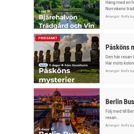
Häng med en he
Norrvikens trädg
Arrangör:
Rolfs b
PRISSÄNKT
Påsköns m
Den här resan 
Här möts kolonia
Arrangör:
Rolfs b
Berlin Bu
Följ med till Be
resan...
Arrangör:
Rolfs b