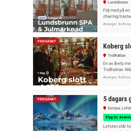
Lundsbrunn
Följ med på en 
charmig trästad
Arrangör:
Rolfs b
PRISSÄNKT
Koberg slo
Trollhättan
En av årets me
Trollhättan. Mä
Arrangör:
Rolfs b
5 dagars g
PRISSÄNKT
Europa
,
Lofo
Flyg t/r, övern
Lofoten står hö