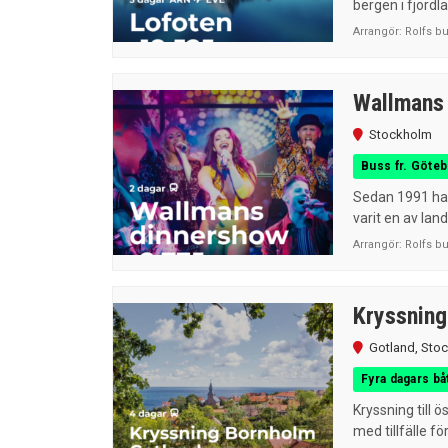
bergen i fjordl
Arrangör:
Rolfs b
Wallmans 
Stockholm
Buss fr. Göte
Sedan 1991 har
varit en av la
Arrangör:
Rolfs b
Kryssning
Gotland
,
Sto
Fyra dagars b
Kryssning till 
med tillfälle fö