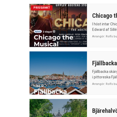
PRISSÄNKT
Chicago t
I höst intar Ch
Edward af Sillé
Arrangör:
Rolfs b
Fjällbacka
Fjällbacka skä
i pittoreska Fjäl
Arrangör:
Rolfs b
Bjärehalv