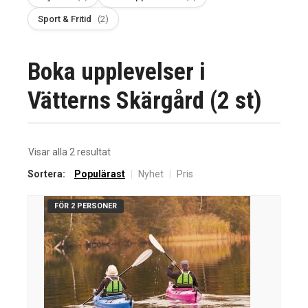
Sport & Fritid
(2)
Boka upplevelser i
Vätterns Skärgård (2 st)
Sortera
Visar alla 2 resultat
efter
Sortera:
Populärast
|
Nyhet
|
Pris
senaste
FÖR 2 PERSONER