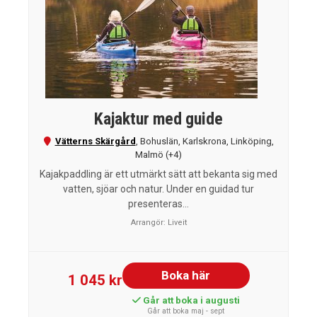
Kajaktur med guide
Vätterns Skärgård
,
Bohuslän
,
Karlskrona
,
Linköping
,
Malmö
(+4)
Kajakpaddling är ett utmärkt sätt att bekanta sig med
vatten, sjöar och natur. Under en guidad tur
presenteras...
Arrangör:
Liveit
Boka här
1 045 kr
Går att boka i augusti
Går att boka maj - sept