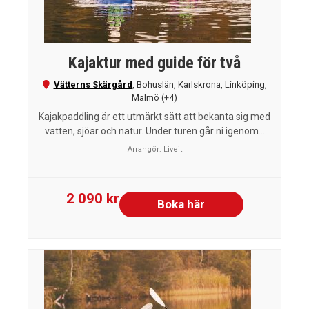
Kajaktur med guide för två
Vätterns Skärgård
,
Bohuslän
,
Karlskrona
,
Linköping
,
Malmö
(+4)
Kajakpaddling är ett utmärkt sätt att bekanta sig med
vatten, sjöar och natur. Under turen går ni igenom...
Arrangör:
Liveit
2 090 kr
Boka här