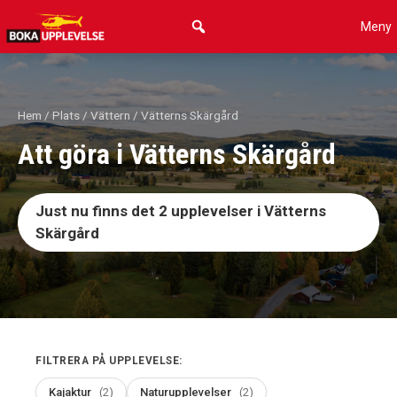
Hoppa
Meny
till
innehåll
Hem
/
Plats
/
Vättern
/ Vätterns Skärgård
Att göra i Vätterns Skärgård
Just nu finns det
2
upplevelser i Vätterns
Skärgård
FILTRERA PÅ UPPLEVELSE:
Kajaktur
(2)
Naturupplevelser
(2)