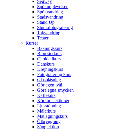
Segway
Spökupplevelser
Spökvandring
Stadsvandring
Stand Up
Studiofotografering
Takvandring
Teater
Kurser
Bakningskurs
Blomsterkurs
Chokladkurs
Danskurs
Drejningskurs
Fotografering kurs
Glasblåsning
Gör egen tvål
Göra egna smycken
Kaffekurs
Körkortslektioner
Ljusstöpning
Målarkurs
Matlagningskurs
Ölbryggning
Sånglektion