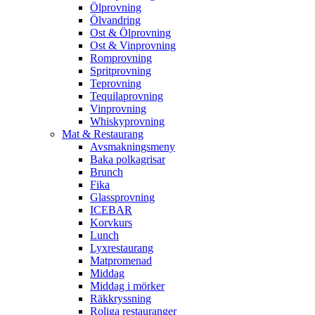
Ölprovning
Ölvandring
Ost & Ölprovning
Ost & Vinprovning
Romprovning
Spritprovning
Teprovning
Tequilaprovning
Vinprovning
Whiskyprovning
Mat & Restaurang
Avsmakningsmeny
Baka polkagrisar
Brunch
Fika
Glassprovning
ICEBAR
Korvkurs
Lunch
Lyxrestaurang
Matpromenad
Middag
Middag i mörker
Räkkryssning
Roliga restauranger