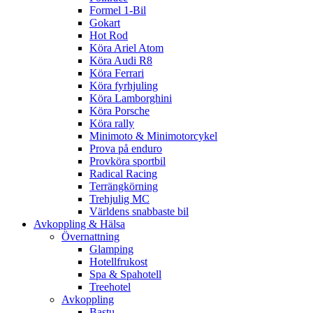
Formel 1-Bil
Gokart
Hot Rod
Köra Ariel Atom
Köra Audi R8
Köra Ferrari
Köra fyrhjuling
Köra Lamborghini
Köra Porsche
Köra rally
Minimoto & Minimotorcykel
Prova på enduro
Provköra sportbil
Radical Racing
Terrängkörning
Trehjulig MC
Världens snabbaste bil
Avkoppling & Hälsa
Övernattning
Glamping
Hotellfrukost
Spa & Spahotell
Treehotel
Avkoppling
Bastu