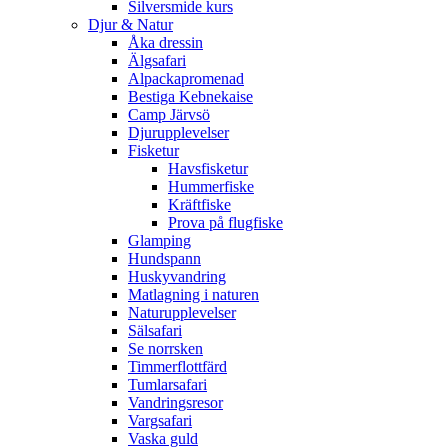
Silversmide kurs
Djur & Natur
Åka dressin
Älgsafari
Alpackapromenad
Bestiga Kebnekaise
Camp Järvsö
Djurupplevelser
Fisketur
Havsfisketur
Hummerfiske
Kräftfiske
Prova på flugfiske
Glamping
Hundspann
Huskyvandring
Matlagning i naturen
Naturupplevelser
Sälsafari
Se norrsken
Timmerflottfärd
Tumlarsafari
Vandringsresor
Vargsafari
Vaska guld