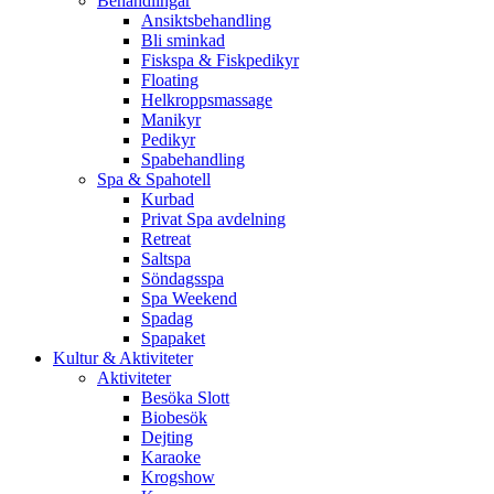
Behandlingar
Ansiktsbehandling
Bli sminkad
Fiskspa & Fiskpedikyr
Floating
Helkroppsmassage
Manikyr
Pedikyr
Spabehandling
Spa & Spahotell
Kurbad
Privat Spa avdelning
Retreat
Saltspa
Söndagsspa
Spa Weekend
Spadag
Spapaket
Kultur & Aktiviteter
Aktiviteter
Besöka Slott
Biobesök
Dejting
Karaoke
Krogshow