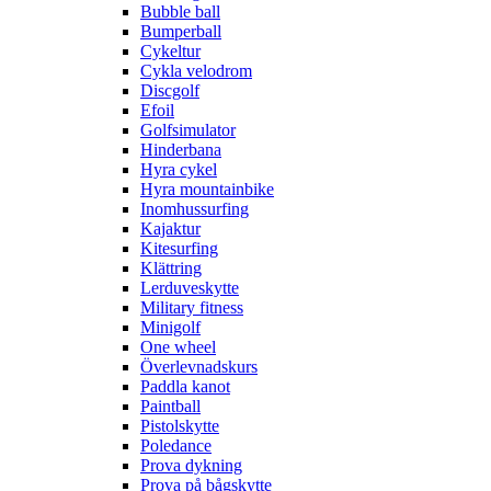
Bubble ball
Bumperball
Cykeltur
Cykla velodrom
Discgolf
Efoil
Golfsimulator
Hinderbana
Hyra cykel
Hyra mountainbike
Inomhussurfing
Kajaktur
Kitesurfing
Klättring
Lerduveskytte
Military fitness
Minigolf
One wheel
Överlevnadskurs
Paddla kanot
Paintball
Pistolskytte
Poledance
Prova dykning
Prova på bågskytte