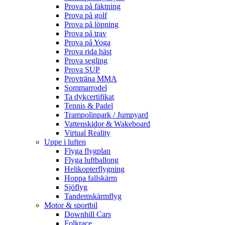
Prova på fäktning
Prova på golf
Prova på löpning
Prova på trav
Prova på Yoga
Prova rida häst
Prova segling
Prova SUP
Provträna MMA
Sommarrodel
Ta dykcertifikat
Tennis & Padel
Trampolinpark / Jumpyard
Vattenskidor & Wakeboard
Virtual Reality
Uppe i luften
Flyga flygplan
Flyga luftballong
Helikopterflygning
Hoppa fallskärm
Sjöflyg
Tandemskärmflyg
Motor & sportbil
Downhill Cars
Folkrace