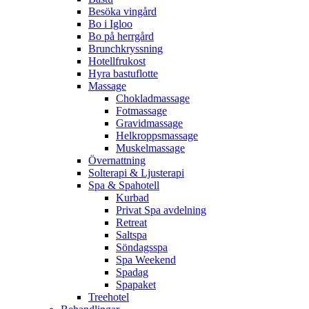
Besöka vingård
Bo i Igloo
Bo på herrgård
Brunchkryssning
Hotellfrukost
Hyra bastuflotte
Massage
Chokladmassage
Fotmassage
Gravidmassage
Helkroppsmassage
Muskelmassage
Övernattning
Solterapi & Ljusterapi
Spa & Spahotell
Kurbad
Privat Spa avdelning
Retreat
Saltspa
Söndagsspa
Spa Weekend
Spadag
Spapaket
Treehotel