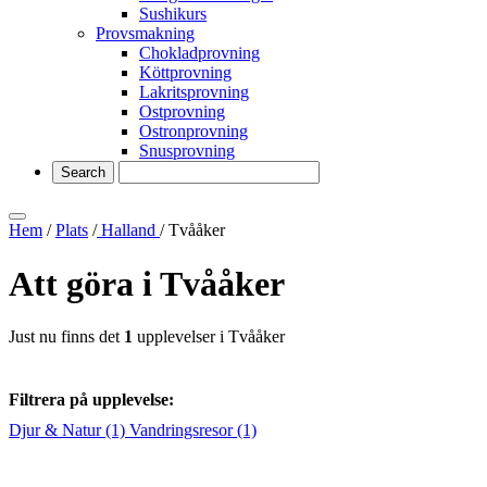
Sushikurs
Provsmakning
Chokladprovning
Köttprovning
Lakritsprovning
Ostprovning
Ostronprovning
Snusprovning
Hem
/
Plats
/
Halland
/ Tvååker
Att göra i Tvååker
Just nu finns det
1
upplevelser i Tvååker
Filtrera på upplevelse:
Djur & Natur
(1)
Vandringsresor
(1)