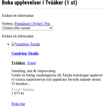
Boka upplevelser i Tvååker (1 st)
Endast ett sökresultat
Sortera:
Populärast
|
Nyhet
|
Pris
Endast ett sökresultat
Vandring Åkulla
Tvååker
,
Ästad
Vandring, mat & vinprovning
Under en härlig vandringsresa till Åkulla bokskogar upplever
vi vackra naturreservat och upptäcker Bexells talande stenar.
Vi besöker...
Arrangör:
Rolfs buss
1 075 kr
Boka här