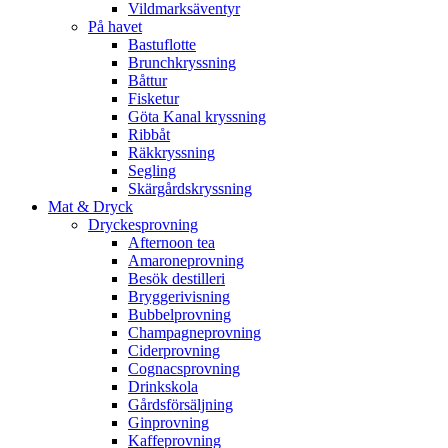
Vildmarksäventyr
På havet
Bastuflotte
Brunchkryssning
Båttur
Fisketur
Göta Kanal kryssning
Ribbåt
Räkkryssning
Segling
Skärgårdskryssning
Mat & Dryck
Dryckesprovning
Afternoon tea
Amaroneprovning
Besök destilleri
Bryggerivisning
Bubbelprovning
Champagneprovning
Ciderprovning
Cognacsprovning
Drinkskola
Gårdsförsäljning
Ginprovning
Kaffeprovning