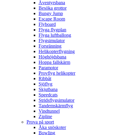
Äventyrsbana
Besöka grottor
Bungy Jump
Escape Room
Flyboard
Flyga flygplan
Flyga luftballong
Flygsimulator
Forsränning
Helikopterflygning
Höghöjdsbana
Hoppa fallskärm
Paramotor
Provflyg helikopter
Ribbåt
Sjöflyg
Skjutbana
Speedcats
Stridsflygsimulator
Tandemskärmflyg
Vindtunnel
Zipline
Prova på sport
Åka snöskoter
Bowling