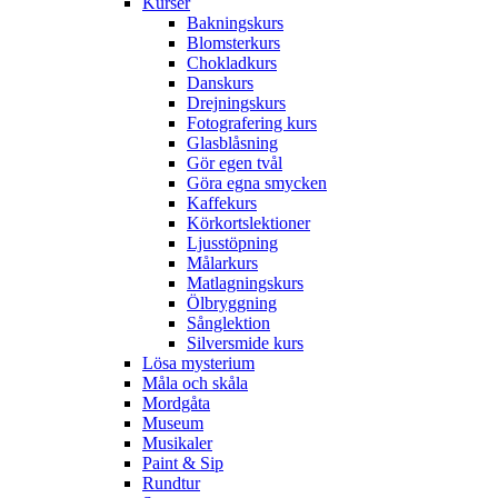
Kurser
Bakningskurs
Blomsterkurs
Chokladkurs
Danskurs
Drejningskurs
Fotografering kurs
Glasblåsning
Gör egen tvål
Göra egna smycken
Kaffekurs
Körkortslektioner
Ljusstöpning
Målarkurs
Matlagningskurs
Ölbryggning
Sånglektion
Silversmide kurs
Lösa mysterium
Måla och skåla
Mordgåta
Museum
Musikaler
Paint & Sip
Rundtur