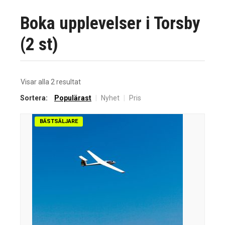
Boka upplevelser i Torsby
(2 st)
Sortera
Visar alla 2 resultat
efter
Sortera:
Populärast
|
Nyhet
|
Pris
senaste
BÄSTSÄLJARE