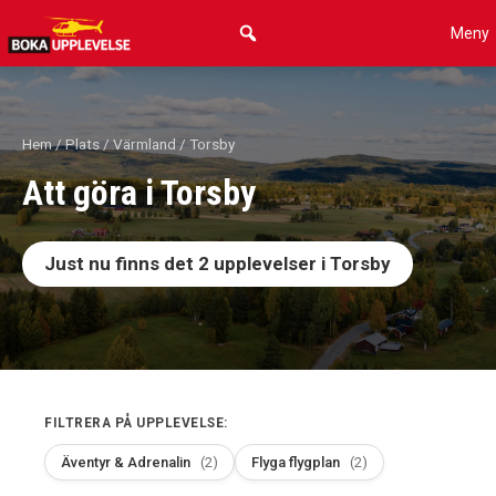
Hoppa
Meny
till
innehåll
Hem
/
Plats
/
Värmland
/ Torsby
Att göra i Torsby
Just nu finns det
2
upplevelser i Torsby
FILTRERA PÅ UPPLEVELSE:
Äventyr & Adrenalin
(2)
Flyga flygplan
(2)