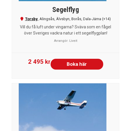
Segelflyg
Torsby
,
Alingsås
,
Älvsbyn
,
Borås
,
Dala-Järna
(+14)
Vill du få luft under vingarna? Sväva som en fågel
över Sveriges vackra natur i ett segelflygplan!
Arrangör:
Liveit
2 495 kr
Boka här