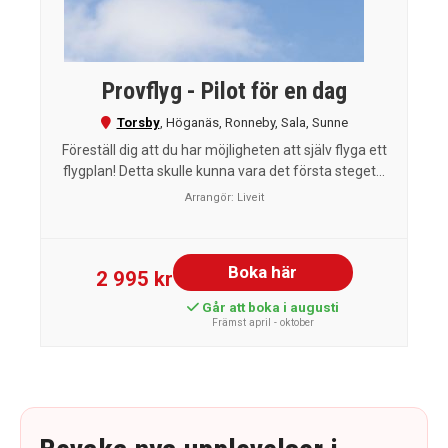
Provflyg - Pilot för en dag
Torsby
,
Höganäs
,
Ronneby
,
Sala
,
Sunne
Föreställ dig att du har möjligheten att själv flyga ett
flygplan! Detta skulle kunna vara det första steget...
Arrangör:
Liveit
Boka här
2 995 kr
Går att boka i augusti
Främst april - oktober