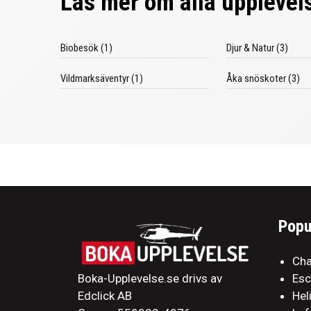
Läs mer om alla upplevels
Biobesök (1)
Djur & Natur (3)
Vildmarksäventyr (1)
Åka snöskoter (3)
Popu
Cha
Boka-Upplevelse.se drivs av
Es
Edclick AB
Hel