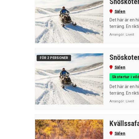
Snöskoter
Sälen
Det här är en 
terräng. En rik
Arrangör:
Liveit
Snöskoter
FÖR 2 PERSONER
Sälen
Skotertur i vil
Det här är en 
terräng. En rik
Arrangör:
Liveit
Kvällssafa
Sälen