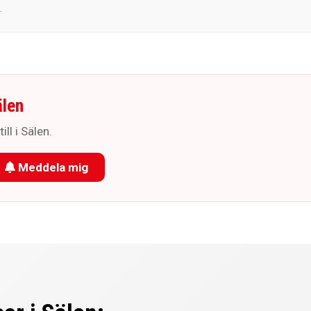
.
älen
ll i Sälen.
Meddela mig