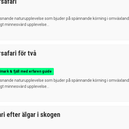
safari
hisnande naturupplevelse som bjuder på spännande körning i omväxlan
tigt minnesvärd upplevelse...
safari för två
dmark & fjäll med erfaren guide
hisnande naturupplevelse som bjuder på spännande körning i omväxlan
tigt minnesvärd upplevelse...
ri efter älgar i skogen