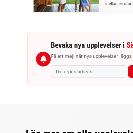
mellan en stor..
Bevaka nya upplevelser i
S
Få ett mejl när nya upplevelser läggs ti