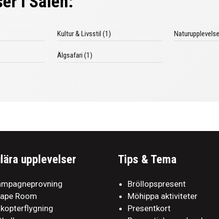
er i Sälen:
Kultur & Livsstil (1)
Naturupplevelse
Älgsafari (1)
lära upplevelser
Tips & Tema
mpagneprovning
Bröllopspresent
cape Room
Möhippa aktiviteter
ikopterflygning
Presentkort