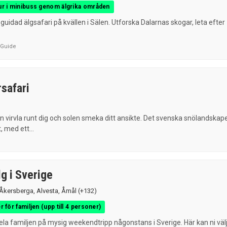
ur i minibuss genom älgrika områden
 guidad älgsafari på kvällen i Sälen. Utforska Dalarnas skogar, leta efter
rGuide
safari
 virvla runt dig och solen smeka ditt ansikte. Det svenska snölandskap
, med ett...
g i Sverige
Åkersberga
,
Alvesta
,
Åmål
(+132)
r för familjen (upp till 4 personer)
ela familjen på mysig weekendtripp någonstans i Sverige. Här kan ni väl