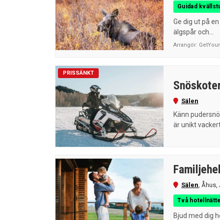
Guidad kvällst
Ge dig ut på en
älgspår och...
Arrangör: GetYou
PRISSÄNKT
Snöskoter
Sälen
Känn pudersnön
är unikt vackert
Familjehel
Sälen
,
Åhus
,
Två hotellnätte
Bjud med dig h