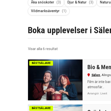
Åka snöskoter
(3)
Djur & Natur
(3)
Naturu
Vildmarksäventyr
(1)
Boka upplevelser i Sälen
Sortera
Visar alla 6 resultat
efter
senaste
BÄSTSÄLJARE
Bio & Me
Sälen
,
Aling
Film är inte ba
atmosfär...
Arrangör:
Liveit
BÄSTSÄLJARE