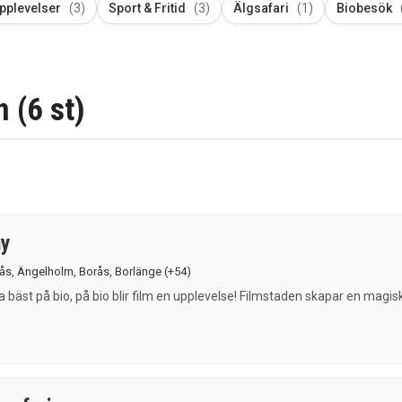
pplevelser
(3)
Sport & Fritid
(3)
Älgsafari
(1)
Biobesök
 (6 st)
ny
sås
,
Ängelholm
,
Borås
,
Borlänge
(+54)
ra bäst på bio, på bio blir film en upplevelse! Filmstaden skapar en magis