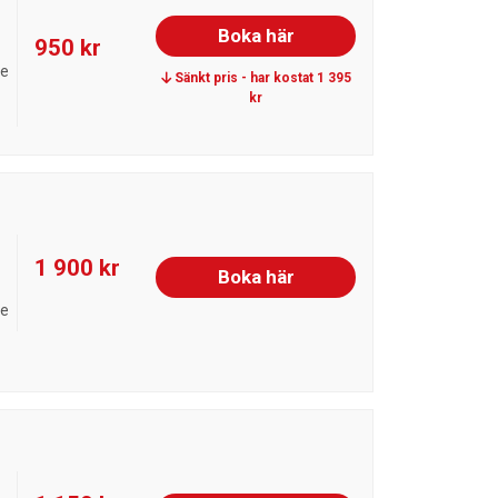
Boka här
950 kr
de
Sänkt pris - har kostat 1 395
kr
1 900 kr
Boka här
de