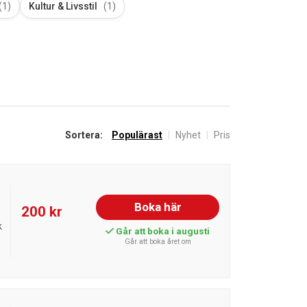
(1)
Kultur & Livsstil
(1)
Sortera:
Populärast
|
Nyhet
|
Pris
Boka här
200 kr
k
Går att boka i augusti
Går att boka året om