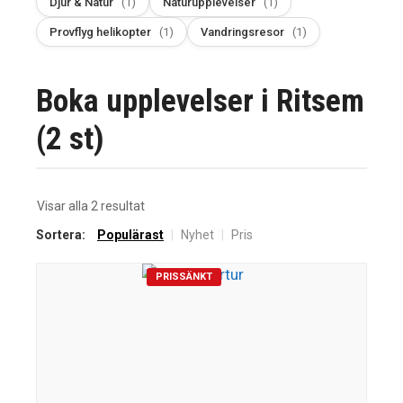
Djur & Natur
(1)
Naturupplevelser
(1)
Provflyg helikopter
(1)
Vandringsresor
(1)
Boka upplevelser i Ritsem
(2 st)
Sortera
Visar alla 2 resultat
efter
Sortera:
Populärast
|
Nyhet
|
Pris
senaste
PRISSÄNKT