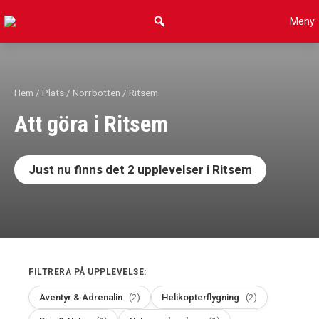
Hoppa
Meny
till
innehåll
Hem
/
Plats
/
Norrbotten
/ Ritsem
Att göra i Ritsem
Just nu finns det
2
upplevelser i Ritsem
FILTRERA PÅ UPPLEVELSE:
Äventyr & Adrenalin
(2)
Helikopterflygning
(2)