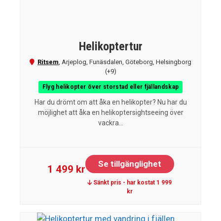
Helikoptertur
Ritsem
,
Arjeplog
,
Funäsdalen
,
Göteborg
,
Helsingborg
(+9)
Flyg helikopter över storstad eller fjällandskap
Har du drömt om att åka en helikopter? Nu har du
möjlighet att åka en helikoptersightseeing över
vackra...
Se tillgänglighet
1 499 kr
Sänkt pris - har kostat 1 999
kr