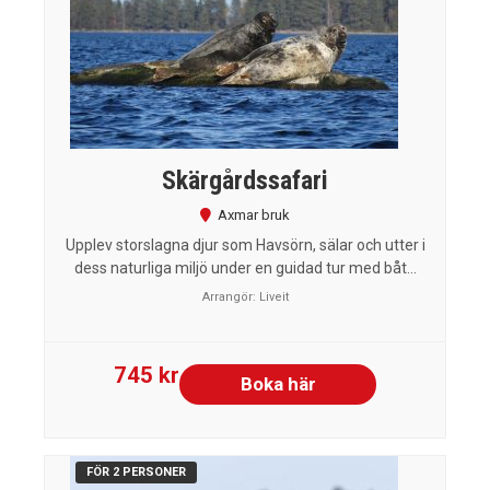
Skärgårdssafari
Axmar bruk
Upplev storslagna djur som Havsörn, sälar och utter i
dess naturliga miljö under en guidad tur med båt...
Arrangör:
Liveit
745 kr
Boka här
FÖR 2 PERSONER