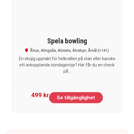
Spela bowling
Åhus
,
Alingsås
,
Alvesta
,
Älvsbyn
,
Åmål
(+141)
En skojig upptakt för helkvällen på stan eller kanske
ett avkopplande söndagsnöje? Här får du en check
på...
499 kr
Se tillgänglighet