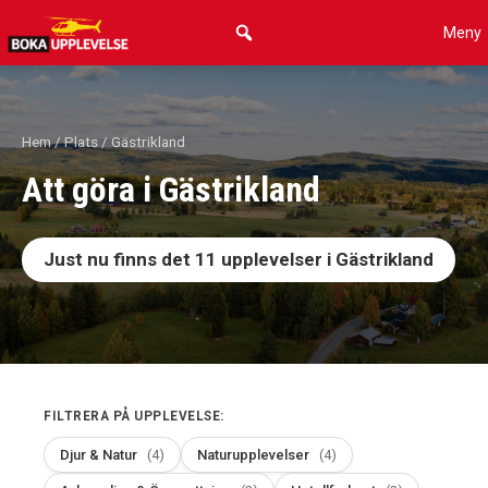
Hoppa
Meny
till
innehåll
Hem
/
Plats
/ Gästrikland
Att göra i Gästrikland
Just nu finns det
11
upplevelser i Gästrikland
FILTRERA PÅ UPPLEVELSE:
Djur & Natur
(4)
Naturupplevelser
(4)