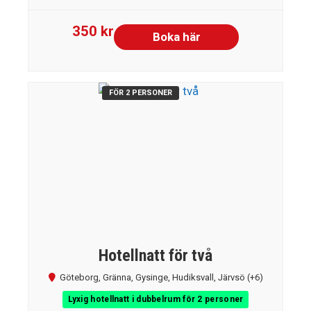
350 kr
Boka här
FÖR 2 PERSONER
Hotellnatt för två
Göteborg
,
Gränna
,
Gysinge
,
Hudiksvall
,
Järvsö
(+6)
Lyxig hotellnatt i dubbelrum för 2 personer