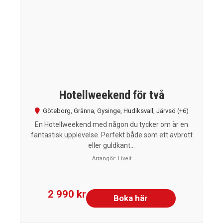
Hotellweekend för två
Göteborg
,
Gränna
,
Gysinge
,
Hudiksvall
,
Järvsö
(+6)
En Hotellweekend med någon du tycker om är en
fantastisk upplevelse. Perfekt både som ett avbrott
eller guldkant...
Arrangör:
Liveit
2 990 kr
Boka här