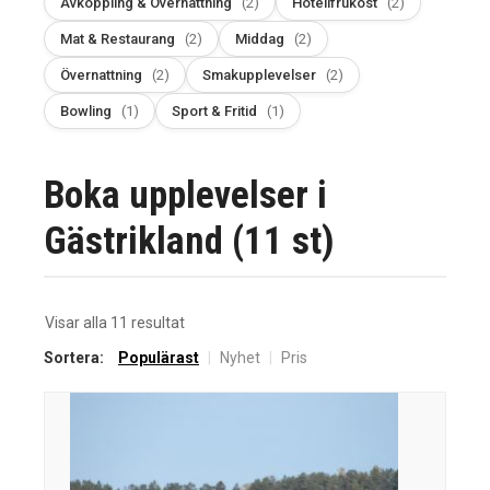
Avkoppling & Övernattning
(2)
Hotellfrukost
(2)
Mat & Restaurang
(2)
Middag
(2)
Övernattning
(2)
Smakupplevelser
(2)
Bowling
(1)
Sport & Fritid
(1)
Boka upplevelser i
Gästrikland (11 st)
Sortera
Visar alla 11 resultat
efter
Sortera:
Populärast
|
Nyhet
|
Pris
senaste