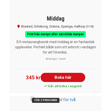
Middag
Brastad
,
Göteborg
,
Gränna
,
Gysinge
,
Halltorp
(+14)
Fritt från menyn eller särskilda menyer
Ett restaurangbesök med middag är en fantastisk
upplevelse. Perfekt både som ett avbrott i vardagen
för att förenkla...
Arrangör:
Liveit
345 kr
Boka här
Går att boka i augusti
FÖR 2 PERSONER