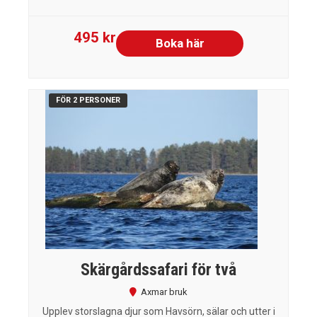
495 kr
Boka här
FÖR 2 PERSONER
Skärgårdssafari för två
Axmar bruk
Upplev storslagna djur som Havsörn, sälar och utter i