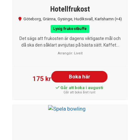
Hotellfrukost
Göteborg
,
Gränna
,
Gysinge
,
Hudiksvall
,
Karlshamn
(+4)
Lyxig frukostbuffé
Det sägs att frukosten är dagens viktigaste mål och
då ska den såklart avnjutas på bästa sätt. Kaffet...
Arrangör:
Liveit
Boka här
175 kr
Går att boka i augusti
Går att boka året runt