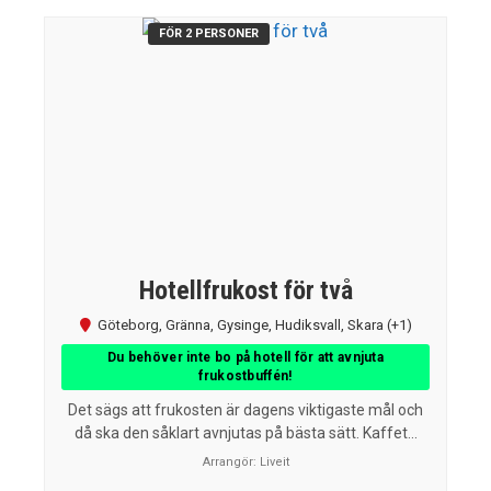
FÖR 2 PERSONER
Hotellfrukost för två
Göteborg
,
Gränna
,
Gysinge
,
Hudiksvall
,
Skara
(+1)
Du behöver inte bo på hotell för att avnjuta
frukostbuffén!
Det sägs att frukosten är dagens viktigaste mål och
då ska den såklart avnjutas på bästa sätt. Kaffet...
Arrangör:
Liveit