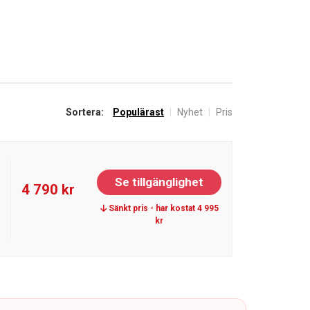
Sortera:
Populärast
|
Nyhet
|
Pris
Se tillgänglighet
4 790 kr
Sänkt pris - har kostat 4 995
kr