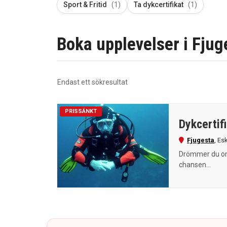
Sport & Fritid
(1)
Ta dykcertifikat
(1)
Boka upplevelser i Fjuge
Endast ett sökresultat
PRISSÄNKT
Dykcertif
Fjugesta
,
Esk
Drömmer du om a
chansen...