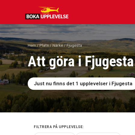
Hoppa
till
innehåll
Hem
/
Plats
/
Närke
/ Fjugesta
Att göra i Fjugesta
Just nu finns det
1
upplevelser i Fjugesta
FILTRERA PÅ UPPLEVELSE: