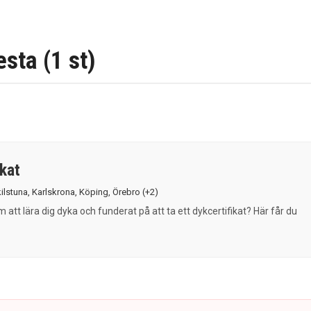
sta (1 st)
ikat
ilstuna
,
Karlskrona
,
Köping
,
Örebro
(+2)
tt lära dig dyka och funderat på att ta ett dykcertifikat? Här får du