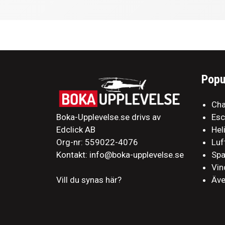
Popu
Cha
Boka-Upplevelse.se drivs av
Es
Edclick AB
Hel
Org-nr: 559022-4076
Luf
Kontakt: info@boka-upplevelse.se
Sp
Vin
Äve
Vill du synas här?