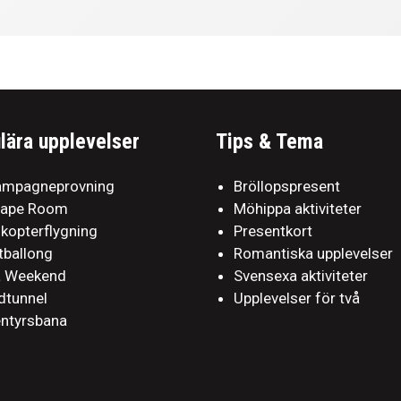
lära upplevelser
Tips & Tema
mpagneprovning
Bröllopspresent
cape Room
Möhippa aktiviteter
ikopterflygning
Presentkort
tballong
Romantiska upplevelser
a Weekend
Svensexa aktiviteter
dtunnel
Upplevelser för två
ntyrsbana