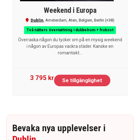
Weekend i Europa
Dublin
,
Amsterdam
,
Aten
,
Belgien
,
Berlin
(+38)
Två nätters övernattning i dubbelrum + frukost
Överraska någon du tycker om på en mysig weekend
i någon av Europas vackra städer. Kanske en
romantiskt...
3 795 kr
Se tillgänglighet
Bevaka nya upplevelser i
Dublin