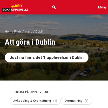
Hoppa
Meny
till
innehåll
Hem
/
Plats
/
Irland
/ Dublin
Att göra i Dublin
Just nu finns det
1
upplevelser i Dublin
FILTRERA PÅ UPPLEVELSE:
Avkoppling & Övernattning
(1)
Övernattning
(1)