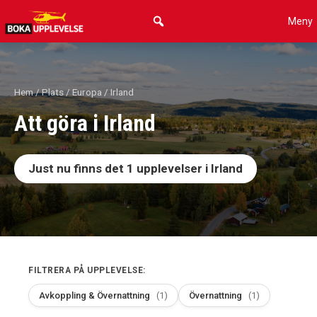
Hoppa
Meny
till
innehåll
Hem
/
Plats
/
Europa
/ Irland
Att göra i Irland
Just nu finns det
1
upplevelser i Irland
FILTRERA PÅ UPPLEVELSE:
Avkoppling & Övernattning
(1)
Övernattning
(1)