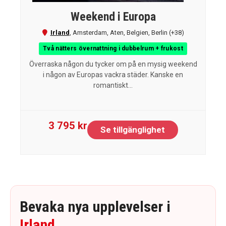
Weekend i Europa
Irland
,
Amsterdam
,
Aten
,
Belgien
,
Berlin
(+38)
Två nätters övernattning i dubbelrum + frukost
Överraska någon du tycker om på en mysig weekend
i någon av Europas vackra städer. Kanske en
romantiskt...
3 795 kr
Se tillgänglighet
Bevaka nya upplevelser i
Irland