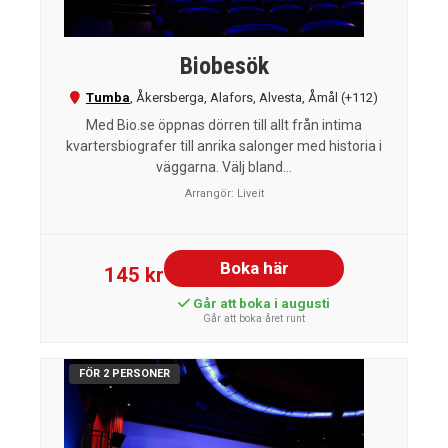
Biobesök
Tumba
,
Åkersberga
,
Alafors
,
Alvesta
,
Åmål
(+112)
Med Bio.se öppnas dörren till allt från intima
kvartersbiografer till anrika salonger med historia i
väggarna. Välj bland...
Arrangör:
Liveit
Boka här
145 kr
Går att boka i augusti
Går att boka året runt
FÖR 2 PERSONER