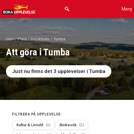
Hoppa
Meny
till
innehåll
Hem
/
Plats
/
Stockholm
/ Tumba
Att göra i Tumba
Just nu finns det
3
upplevelser i Tumba
FILTRERA PÅ UPPLEVELSE:
Kultur & Livsstil
(3)
Biobesök
(2)