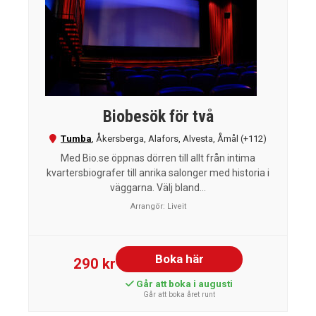
Biobesök för två
Tumba
,
Åkersberga
,
Alafors
,
Alvesta
,
Åmål
(+112)
Med Bio.se öppnas dörren till allt från intima
kvartersbiografer till anrika salonger med historia i
väggarna. Välj bland...
Arrangör:
Liveit
Boka här
290 kr
Går att boka i augusti
Går att boka året runt