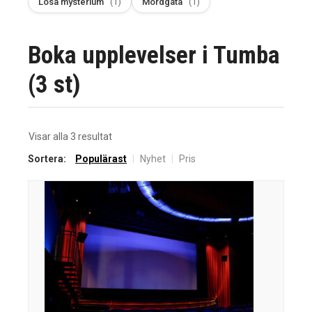
Lösa mysterium
(1)
Mordgåta
(1)
Boka upplevelser i Tumba
(3 st)
Sortera
Visar alla 3 resultat
efter
Sortera:
Populärast
|
Nyhet
|
Pris
senaste