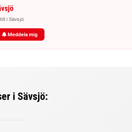
ävsjö
ill i Sävsjö.
Meddela mig
er i Sävsjö: