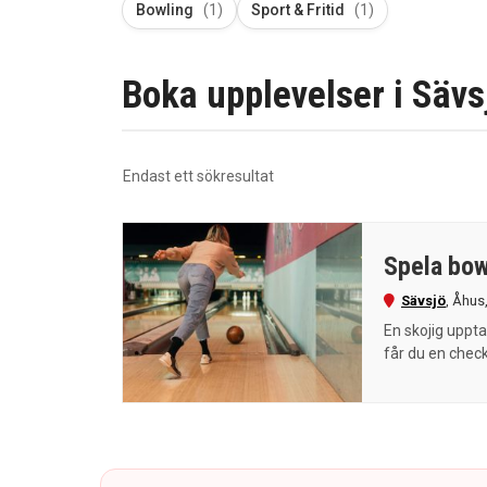
Bowling
(1)
Sport & Fritid
(1)
Boka upplevelser i Sävsj
Endast ett sökresultat
Spela bow
Sävsjö
,
Åhus
En skojig uppta
får du en check