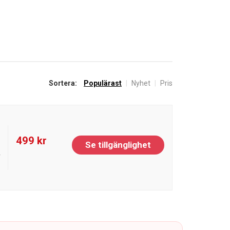
Sortera:
Populärast
|
Nyhet
|
Pris
499 kr
Se tillgänglighet
r