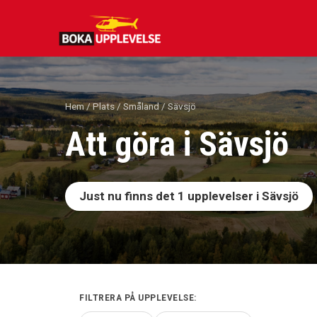
Hoppa
till
innehåll
Hem
/
Plats
/
Småland
/ Sävsjö
Att göra i Sävsjö
Just nu finns det
1
upplevelser i Sävsjö
FILTRERA PÅ UPPLEVELSE: