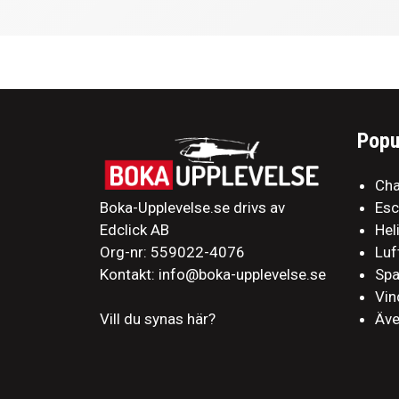
Popu
Cha
Boka-Upplevelse.se drivs av
Es
Edclick AB
Hel
Org-nr: 559022-4076
Luf
Kontakt: info@boka-upplevelse.se
Sp
Vin
Äve
Vill du synas här?