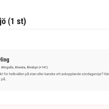
ö (1 st)
ling
,
Alingsås
,
Alvesta
,
Älvsbyn
(+141)
kt för helkvällen på stan eller kanske ett avkopplande söndagsnöje? Hä
 på...