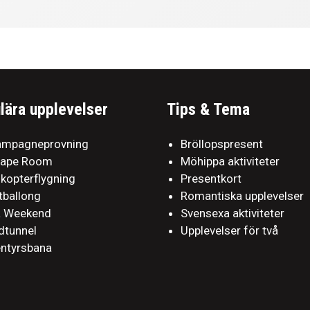
lära upplevelser
Tips & Tema
mpagneprovning
Bröllopspresent
cape Room
Möhippa aktiviteter
ikopterflygning
Presentkort
tballong
Romantiska upplevelser
a Weekend
Svensexa aktiviteter
dtunnel
Upplevelser för två
ntyrsbana