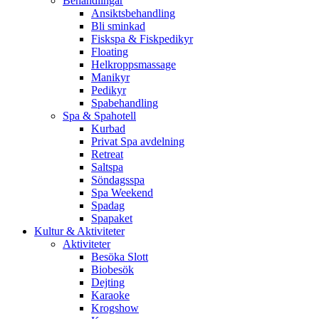
Behandlingar
Ansiktsbehandling
Bli sminkad
Fiskspa & Fiskpedikyr
Floating
Helkroppsmassage
Manikyr
Pedikyr
Spabehandling
Spa & Spahotell
Kurbad
Privat Spa avdelning
Retreat
Saltspa
Söndagsspa
Spa Weekend
Spadag
Spapaket
Kultur & Aktiviteter
Aktiviteter
Besöka Slott
Biobesök
Dejting
Karaoke
Krogshow