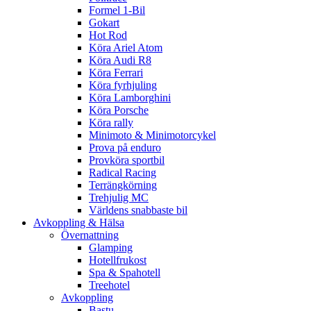
Formel 1-Bil
Gokart
Hot Rod
Köra Ariel Atom
Köra Audi R8
Köra Ferrari
Köra fyrhjuling
Köra Lamborghini
Köra Porsche
Köra rally
Minimoto & Minimotorcykel
Prova på enduro
Provköra sportbil
Radical Racing
Terrängkörning
Trehjulig MC
Världens snabbaste bil
Avkoppling & Hälsa
Övernattning
Glamping
Hotellfrukost
Spa & Spahotell
Treehotel
Avkoppling
Bastu