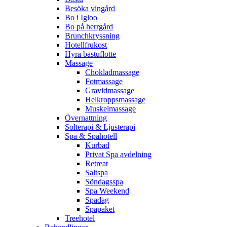
Besöka vingård
Bo i Igloo
Bo på herrgård
Brunchkryssning
Hotellfrukost
Hyra bastuflotte
Massage
Chokladmassage
Fotmassage
Gravidmassage
Helkroppsmassage
Muskelmassage
Övernattning
Solterapi & Ljusterapi
Spa & Spahotell
Kurbad
Privat Spa avdelning
Retreat
Saltspa
Söndagsspa
Spa Weekend
Spadag
Spapaket
Treehotel