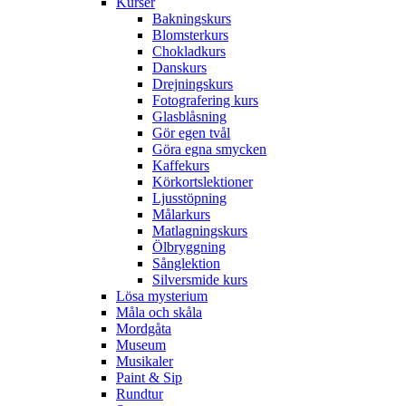
Kurser
Bakningskurs
Blomsterkurs
Chokladkurs
Danskurs
Drejningskurs
Fotografering kurs
Glasblåsning
Gör egen tvål
Göra egna smycken
Kaffekurs
Körkortslektioner
Ljusstöpning
Målarkurs
Matlagningskurs
Ölbryggning
Sånglektion
Silversmide kurs
Lösa mysterium
Måla och skåla
Mordgåta
Museum
Musikaler
Paint & Sip
Rundtur