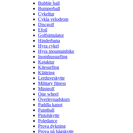
Bubble ball
Bumperball
Cykeltur
Cykla velodrom
Discgolf
Efoil
Golfsimulator
Hinderbana
Hyra cykel
Hyra mountainbike
Inomhussurfing
Kajaktur
Kitesurfing
Klättring
Lerduveskytte
Military fitness
Minigolf
One wheel
Överlevnadskurs
Paddla kanot
Paintball
Pistolskytte
Poledance
Prova dykning
Prova på bågskytte