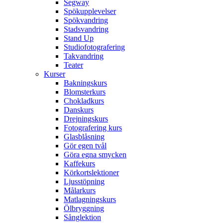
Segway
Spökupplevelser
Spökvandring
Stadsvandring
Stand Up
Studiofotografering
Takvandring
Teater
Kurser
Bakningskurs
Blomsterkurs
Chokladkurs
Danskurs
Drejningskurs
Fotografering kurs
Glasblåsning
Gör egen tvål
Göra egna smycken
Kaffekurs
Körkortslektioner
Ljusstöpning
Målarkurs
Matlagningskurs
Ölbryggning
Sånglektion