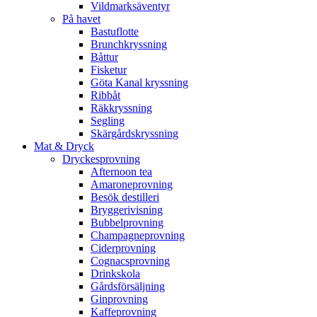
Vildmarksäventyr
På havet
Bastuflotte
Brunchkryssning
Båttur
Fisketur
Göta Kanal kryssning
Ribbåt
Räkkryssning
Segling
Skärgårdskryssning
Mat & Dryck
Dryckesprovning
Afternoon tea
Amaroneprovning
Besök destilleri
Bryggerivisning
Bubbelprovning
Champagneprovning
Ciderprovning
Cognacsprovning
Drinkskola
Gårdsförsäljning
Ginprovning
Kaffeprovning