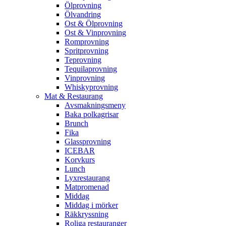
Ölprovning
Ölvandring
Ost & Ölprovning
Ost & Vinprovning
Romprovning
Spritprovning
Teprovning
Tequilaprovning
Vinprovning
Whiskyprovning
Mat & Restaurang
Avsmakningsmeny
Baka polkagrisar
Brunch
Fika
Glassprovning
ICEBAR
Korvkurs
Lunch
Lyxrestaurang
Matpromenad
Middag
Middag i mörker
Räkkryssning
Roliga restauranger