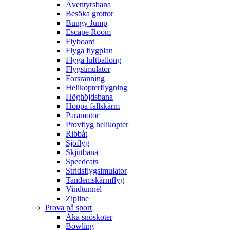
Äventyrsbana
Besöka grottor
Bungy Jump
Escape Room
Flyboard
Flyga flygplan
Flyga luftballong
Flygsimulator
Forsränning
Helikopterflygning
Höghöjdsbana
Hoppa fallskärm
Paramotor
Provflyg helikopter
Ribbåt
Sjöflyg
Skjutbana
Speedcats
Stridsflygsimulator
Tandemskärmflyg
Vindtunnel
Zipline
Prova på sport
Åka snöskoter
Bowling