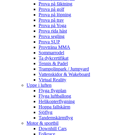
Prova på fäktning
Prova på golf
Prova på löpning
Prova på trav
Prova på Yoga
Prova rida häst
Prova segling
Prova SUP
Provträna MMA
Sommarrodel
Ta dykcertifikat
Tennis & Padel
Trampolinpark / Jumpyard
Vattenskidor & Wakeboard
Virtual Reality
Uppe i luften
Flyga flygplan
Flyga luftballong
Helikopterflygning
Hoppa fallskärm
Sjöflyg
Tandemskärmflyg
Motor & sportbil
Downhill Cars
Folkrace