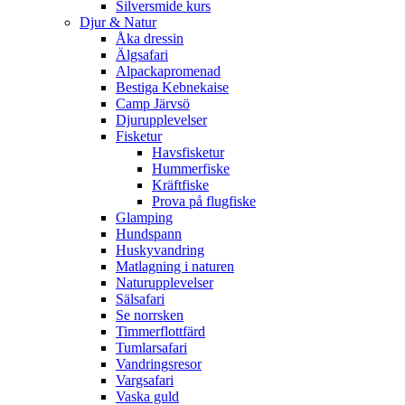
Silversmide kurs
Djur & Natur
Åka dressin
Älgsafari
Alpackapromenad
Bestiga Kebnekaise
Camp Järvsö
Djurupplevelser
Fisketur
Havsfisketur
Hummerfiske
Kräftfiske
Prova på flugfiske
Glamping
Hundspann
Huskyvandring
Matlagning i naturen
Naturupplevelser
Sälsafari
Se norrsken
Timmerflottfärd
Tumlarsafari
Vandringsresor
Vargsafari
Vaska guld