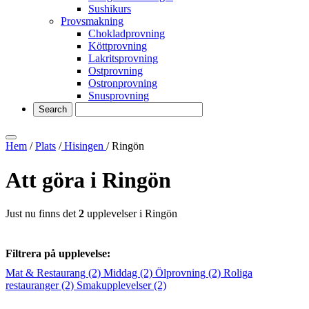
Sushikurs
Provsmakning
Chokladprovning
Köttprovning
Lakritsprovning
Ostprovning
Ostronprovning
Snusprovning
Hem
/
Plats
/
Hisingen
/ Ringön
Att göra i Ringön
Just nu finns det
2
upplevelser i Ringön
Filtrera på upplevelse:
Mat & Restaurang
(2)
Middag
(2)
Ölprovning
(2)
Roliga
restauranger
(2)
Smakupplevelser
(2)