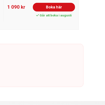
1 090 kr
Boka här
Går att boka i augusti