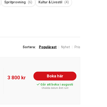
Spritprovning
(6)
Kultur & Livsstil
(4)
Sortera:
Populärast
|
Nyhet
|
Pris
Boka här
3 800 kr
Går att boka i augusti
Utvalda datum året runt