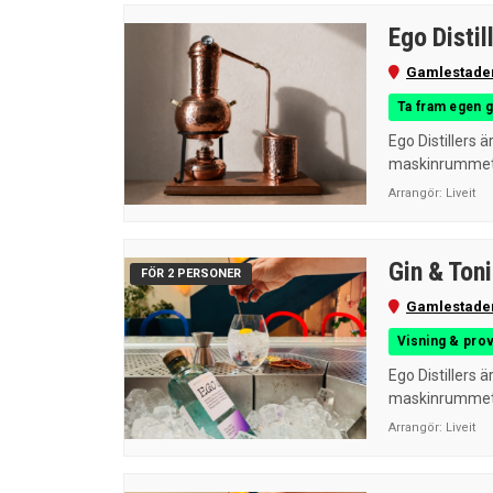
Ego Distil
Gamlestade
Ta fram egen gi
Ego Distillers ä
maskinrummet ti
Arrangör:
Liveit
Gin & Toni
FÖR 2 PERSONER
Gamlestade
Visning & pro
Ego Distillers ä
maskinrummet t
Arrangör:
Liveit