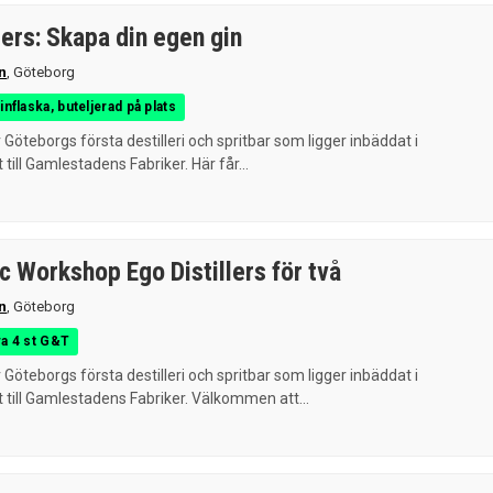
lers: Skapa din egen gin
n
,
Göteborg
nflaska, buteljerad på plats
r Göteborgs första destilleri och spritbar som ligger inbäddat i
ll Gamlestadens Fabriker. Här får...
c Workshop Ego Distillers för två
n
,
Göteborg
va 4 st G&T
r Göteborgs första destilleri och spritbar som ligger inbäddat i
ill Gamlestadens Fabriker. Välkommen att...