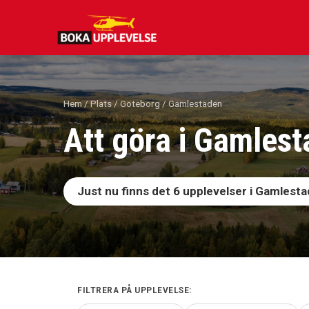
Hoppa
till
innehåll
Hem
/
Plats
/
Göteborg
/ Gamlestaden
Att göra i Gamles
Just nu finns det
6
upplevelser i Gamlest
FILTRERA PÅ UPPLEVELSE: