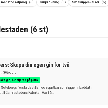
Gårdsförsäljning
(6)
Ginprovning
(6)
Smakupplevelser
(6)
estaden (6 st)
lers: Skapa din egen gin för två
n
,
Göteborg
ska gin, buteljerad på plats
r Göteborgs första destilleri och spritbar som ligger inbäddat i
ll Gamlestadens Fabriker. Här får...