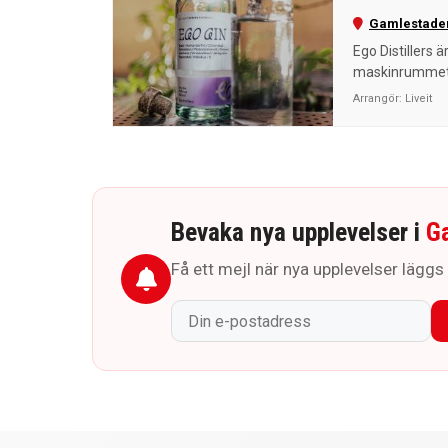
Gamlestade
Ego Distillers ä
maskinrummet t
Arrangör:
Liveit
Bevaka nya upplevelser i
G
Få ett mejl när nya upplevelser läggs 