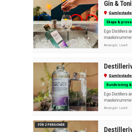
Gin & Ton
Gamlestade
Skapa & prova 
Ego Distillers ä
maskinrummet t
Arrangör:
Liveit
Destilleri
Gamlestade
Rundvisning & 
Ego Distillers ä
maskinrummet t
Arrangör:
Liveit
FÖR 2 PERSONER
Destilleri