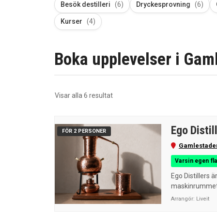
Besök destilleri
(6)
Dryckesprovning
(6)
Kurser
(4)
Boka upplevelser i Gaml
Sortera
Visar alla 6 resultat
efter
senaste
Ego Distil
FÖR 2 PERSONER
Gamlestade
Varsin egen fla
Ego Distillers ä
maskinrummet ti
Arrangör:
Liveit