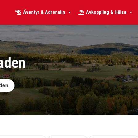
Äventyr & Adrenalin
Avkoppling & Hälsa
taden
aden