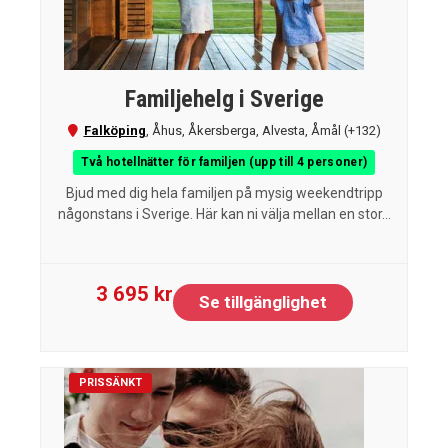
Familjehelg i Sverige
Falköping
,
Åhus
,
Åkersberga
,
Alvesta
,
Åmål
(+132)
Två hotellnätter för familjen (upp till 4 personer)
Bjud med dig hela familjen på mysig weekendtripp
någonstans i Sverige. Här kan ni välja mellan en stor...
3 695 kr
Se tillgänglighet
PRISSÄNKT