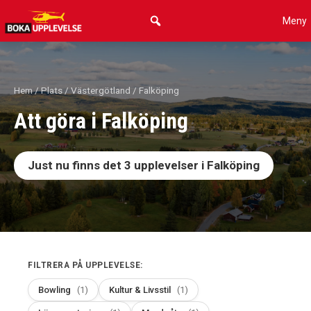
Hoppa
Meny
till
innehåll
Hem
/
Plats
/
Västergötland
/ Falköping
Att göra i Falköping
Just nu finns det
3
upplevelser i Falköping
FILTRERA PÅ UPPLEVELSE:
Bowling
(1)
Kultur & Livsstil
(1)