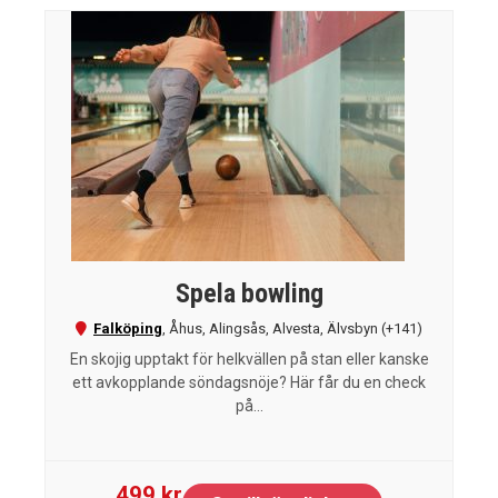
Spela bowling
Falköping
,
Åhus
,
Alingsås
,
Alvesta
,
Älvsbyn
(+141)
En skojig upptakt för helkvällen på stan eller kanske
ett avkopplande söndagsnöje? Här får du en check
på...
499 kr