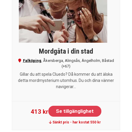
Mordgåta i din stad
Falköping
,
Åkersberga
,
Alingsås
,
Ängelholm
,
Båstad
(+67)
Gillar du att spela Cluedo? Då kommer du att älska
detta mordmysterium utomhus. Du och dina vänner
navigerar...
413 kr
Se tillgänglighet
Sänkt pris - har kostat 550 kr