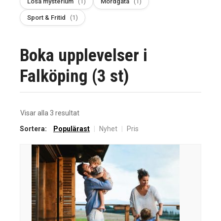
Lösa mysterium
(1)
Mordgåta
(1)
Sport & Fritid
(1)
Boka upplevelser i
Falköping (3 st)
Sortera
Visar alla 3 resultat
efter
Sortera:
Populärast
|
Nyhet
|
Pris
senaste