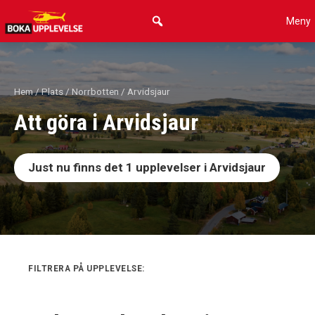
Hoppa
Meny
till
innehåll
Hem
/
Plats
/
Norrbotten
/ Arvidsjaur
Att göra i Arvidsjaur
Just nu finns det
1
upplevelser i Arvidsjaur
FILTRERA PÅ UPPLEVELSE: