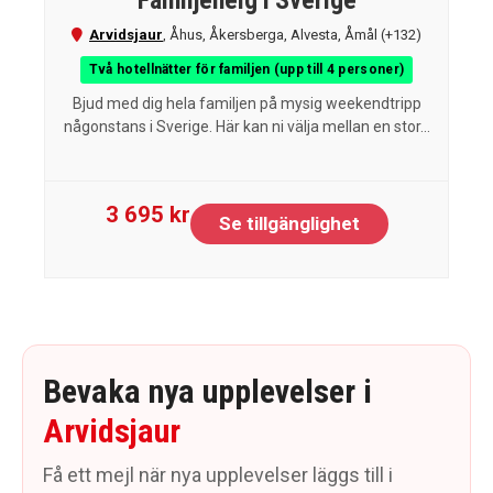
Familjehelg i Sverige
Arvidsjaur
,
Åhus
,
Åkersberga
,
Alvesta
,
Åmål
(+132)
Två hotellnätter för familjen (upp till 4 personer)
Bjud med dig hela familjen på mysig weekendtripp
någonstans i Sverige. Här kan ni välja mellan en stor...
3 695 kr
Se tillgänglighet
Bevaka nya upplevelser i
Arvidsjaur
Få ett mejl när nya upplevelser läggs till i