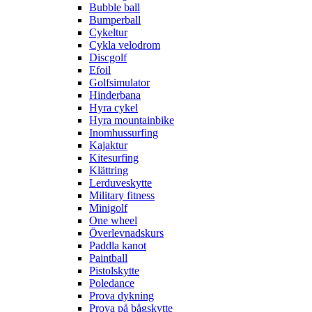
Bubble ball
Bumperball
Cykeltur
Cykla velodrom
Discgolf
Efoil
Golfsimulator
Hinderbana
Hyra cykel
Hyra mountainbike
Inomhussurfing
Kajaktur
Kitesurfing
Klättring
Lerduveskytte
Military fitness
Minigolf
One wheel
Överlevnadskurs
Paddla kanot
Paintball
Pistolskytte
Poledance
Prova dykning
Prova på bågskytte