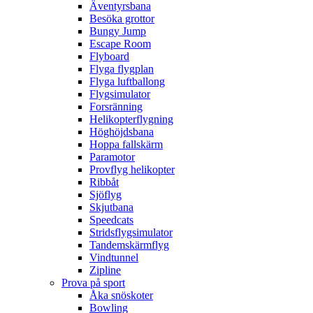
Äventyrsbana
Besöka grottor
Bungy Jump
Escape Room
Flyboard
Flyga flygplan
Flyga luftballong
Flygsimulator
Forsränning
Helikopterflygning
Höghöjdsbana
Hoppa fallskärm
Paramotor
Provflyg helikopter
Ribbåt
Sjöflyg
Skjutbana
Speedcats
Stridsflygsimulator
Tandemskärmflyg
Vindtunnel
Zipline
Prova på sport
Åka snöskoter
Bowling