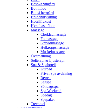
Besöka vingård
Bo i Igloo
Bo på herrgård
Brunchkryssning
Hotellfrukost
Hyra bastuflotte
Massage
Chokladmassage
Fotmassage
Gravidmassage
Helkroppsmassage
Muskelmassage
Övernattning
Solterapi & Ljusterapi
Spa & Spahotell
Kurbad
Privat Spa avdelning
Retreat
Saltspa
Söndagsspa
Spa Weekend
Spadag
Spapaket
Treehotel