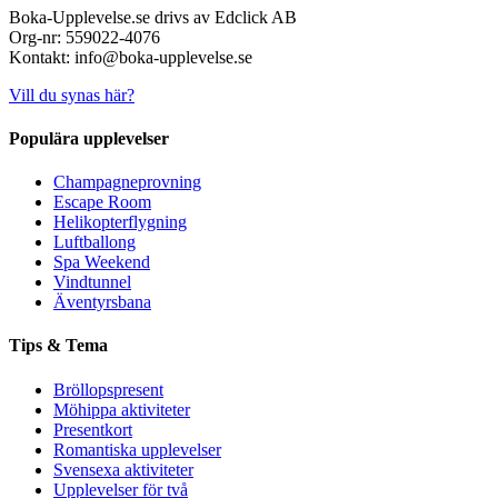
Boka-Upplevelse.se drivs av Edclick AB
Org-nr: 559022-4076
Kontakt: info@boka-upplevelse.se
Vill du synas här?
Populära upplevelser
Champagneprovning
Escape Room
Helikopterflygning
Luftballong
Spa Weekend
Vindtunnel
Äventyrsbana
Tips & Tema
Bröllopspresent
Möhippa aktiviteter
Presentkort
Romantiska upplevelser
Svensexa aktiviteter
Upplevelser för två