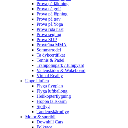
Prova på fäktning
Prova på golf
Prova på löpning
Prova på trav
Prova på Yoga
Prova rida häst
Prova segling
Prova SUP
Provträna MMA
Sommarrodel
Ta dykcertifikat
Tennis & Padel
Trampolinpark / Jumpyard
Vattenskidor & Wakeboard
Virtual Reality
Uppe i luften
Flyga flygplan
Flyga luftballong
Helikopterflygning
Hoppa fallskärm
Sjöflyg
Tandemskärmflyg
Motor & sportbil
Downhill Cars
Folkrace