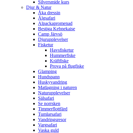
Silversmide kurs
Djur & Natur
Åka dressin
Älgsafari
Alpackapromenad
Bestiga Kebnekaise
Camp Järvsö
Djurupplevelser
Fisketur
Havsfisketur
Hummerfiske
Kräftfiske
Prova på flugfiske
Glamping
Hundspann
Huskyvandring
Matlagning i naturen
Naturupplevelser
Sälsafari
Se norrsken
Timmerflottfärd
Tumlarsafari
Vandringsresor
Vargsafari
Vaska guld