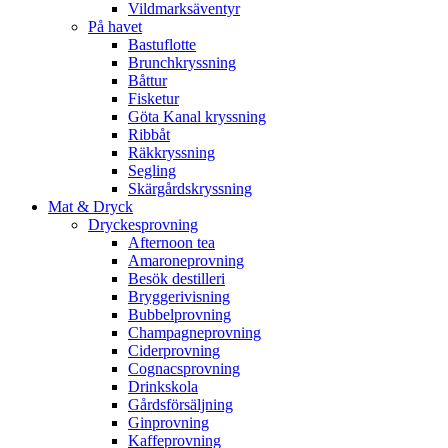
Vildmarksäventyr
På havet
Bastuflotte
Brunchkryssning
Båttur
Fisketur
Göta Kanal kryssning
Ribbåt
Räkkryssning
Segling
Skärgårdskryssning
Mat & Dryck
Dryckesprovning
Afternoon tea
Amaroneprovning
Besök destilleri
Bryggerivisning
Bubbelprovning
Champagneprovning
Ciderprovning
Cognacsprovning
Drinkskola
Gårdsförsäljning
Ginprovning
Kaffeprovning