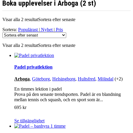
Boka upplevelser i Arboga (2 st)
Visar alla 2 resultat
Sortera efter senaste
Sortera:
Populärast
|
Nyhet
|
Pris
Visar alla 2 resultat
Sortera efter senaste
Padel privatlektion
Arboga
,
Göteborg
,
Helsingborg
,
Hultsfred
,
Mölndal
(+2)
En timmes lektion i padel
Prova på den senaste trendsporten. Padel är en blandning
mellan tennis och squash, och en sport som är...
695 kr
Se tillgänglighet