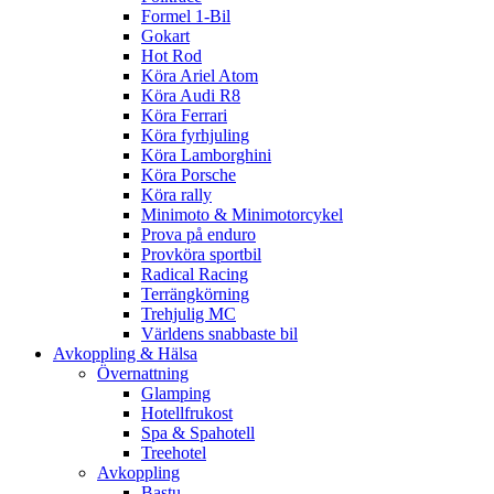
Formel 1-Bil
Gokart
Hot Rod
Köra Ariel Atom
Köra Audi R8
Köra Ferrari
Köra fyrhjuling
Köra Lamborghini
Köra Porsche
Köra rally
Minimoto & Minimotorcykel
Prova på enduro
Provköra sportbil
Radical Racing
Terrängkörning
Trehjulig MC
Världens snabbaste bil
Avkoppling & Hälsa
Övernattning
Glamping
Hotellfrukost
Spa & Spahotell
Treehotel
Avkoppling
Bastu