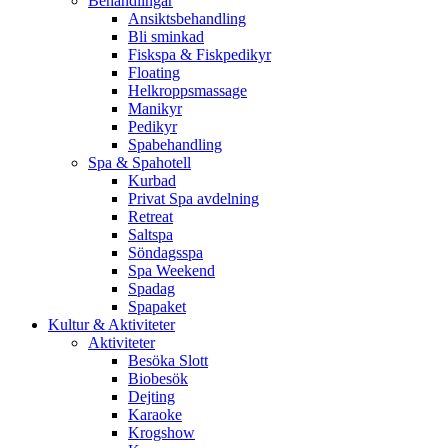
Behandlingar
Ansiktsbehandling
Bli sminkad
Fiskspa & Fiskpedikyr
Floating
Helkroppsmassage
Manikyr
Pedikyr
Spabehandling
Spa & Spahotell
Kurbad
Privat Spa avdelning
Retreat
Saltspa
Söndagsspa
Spa Weekend
Spadag
Spapaket
Kultur & Aktiviteter
Aktiviteter
Besöka Slott
Biobesök
Dejting
Karaoke
Krogshow