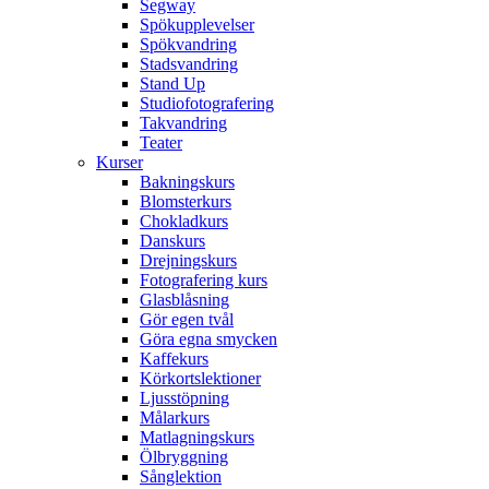
Segway
Spökupplevelser
Spökvandring
Stadsvandring
Stand Up
Studiofotografering
Takvandring
Teater
Kurser
Bakningskurs
Blomsterkurs
Chokladkurs
Danskurs
Drejningskurs
Fotografering kurs
Glasblåsning
Gör egen tvål
Göra egna smycken
Kaffekurs
Körkortslektioner
Ljusstöpning
Målarkurs
Matlagningskurs
Ölbryggning
Sånglektion