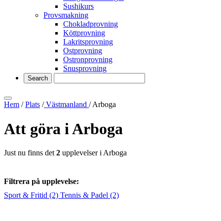
Sushikurs
Provsmakning
Chokladprovning
Köttprovning
Lakritsprovning
Ostprovning
Ostronprovning
Snusprovning
Hem
/
Plats
/
Västmanland
/ Arboga
Att göra i Arboga
Just nu finns det
2
upplevelser i Arboga
Filtrera på upplevelse:
Sport & Fritid
(2)
Tennis & Padel
(2)